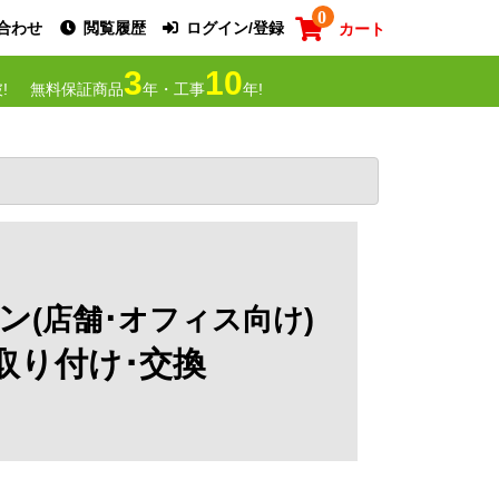
0
合わせ
閲覧履歴
ログイン/登録
カート
3
10
!
無料保証商品
年・工事
年!
ン
(店舗･オフィス向け)
取り付け･交換