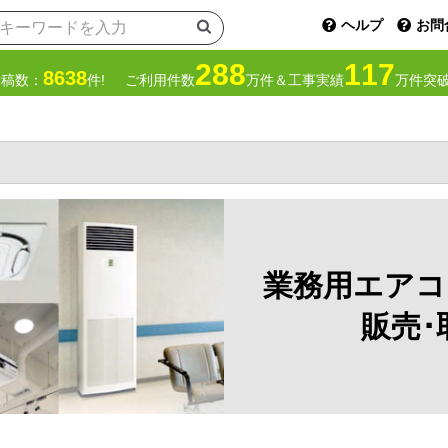
ヘルプ
お問
288
117
8638
投稿数：
件!
ご利用件数
万件＆工事実績
万件突破
業務用エアコ
販売･