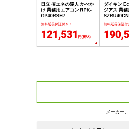
日立 省エネの達人 かべか
ダイキン Ec
け 業務用エアコン RPK-
ジアス 業
GP40RSH7
SZRU40CN
無料延長保証付き！
無料延長保証付
121,531
190,
円(税込)
メーカー、