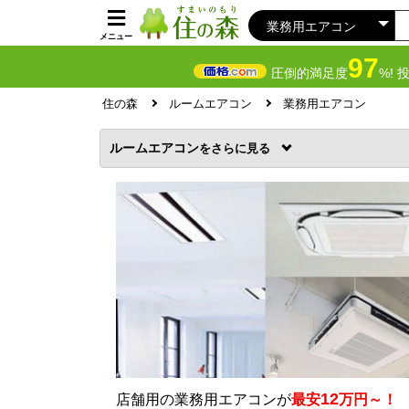
メニュー
97
圧倒的満足度
%! 
住の森
ルームエアコン
業務用エアコン
ルームエアコン
を
12
店舗用の業務用エアコンが
最安
万円～！