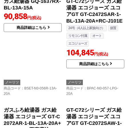
湯器 エコジョーズ ユコ
BL-LPG-15A
アGT GT-C2072SAR-1-
90,858
円(税込)
BL-13A-20A+RC-J101E
商品詳細はこちら
20号（2-3人家族向け）
据置
リモコン付属
オート
エコジョーズ
101,295
円(税込)
商品詳細はこちら
ノーリツ
ノーリツ
商品コード
：GQ-1637RX-BL-13A-
商品コード
：BPAC-N4-057R-13A-
15A
20A
ガス給湯器 GQ-1637RX-
GT-C72シリーズ ガス給
BL-13A-15A
湯器 エコジョーズ ユコ
アGT GT-C2472SAR-1-
90,858
円(税込)
BL-13A-20A+RC-J101E