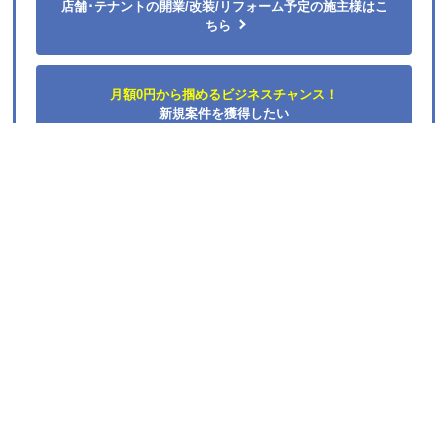
法人様向けのご案内
店舗デザイン設計・内装建築工事の専門会社とすぐ出会え
る
無料
マッチングサイト
「店舗設計施工.com」
あなたのビジネスの夢を叶える、店舗デザイン・建築工事・内装のプ
ロフェッショナルが見つかります！
先着順でAmazonギフト1万円分プレゼント!
完全無料で一括見積もり！
店舗･テナントの開業/改装/リフォーム予定の施主様はこ
ちら