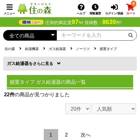
0
カート
メニュー
ヘルプ
閲覧履歴
ログイン/登録
97
8639
圧倒的満足度
%! 投稿数：
件!
住の森
給湯機器
ガス給湯器
ノーリツ
据置タイプ
ガス給湯器
を
据置タイプ ガス給湯器の商品一覧
22件
の商品が見つかりました
1
2
次へ