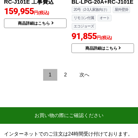
商品詳細はこちら
24号（4人以上家族向け）
据置
リモコン付属
オート
エコジョーズ
104,845
円(税込)
商品詳細はこちら
ノーリツ
ノーリツ
商品コード
：BSET-N0-056R-13A-
商品コード
：BPAC-N0-057-LPG-
20A
20A
ガスふろ給湯器 ガス給
GT-C72シリーズ ガス給
湯器 エコジョーズ GT-C
湯器 エコジョーズ ユコ
2072AR-1-BL-13A-20A+
アGT GT-C2072SAW-1-
RC-J101E 工事費込
BL-LPG-20A+RC-J101E
159,955
20号（2-3人家族向け）
屋外壁掛
円(税込)
リモコン付属
オート
商品詳細はこちら
エコジョーズ