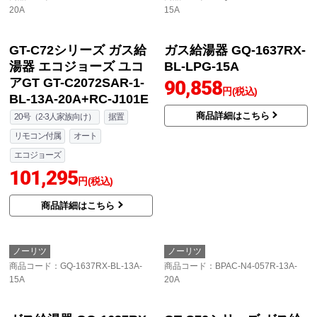
GT-C72シリーズ ガス給
ガスふろ給湯器 + 8年保
湯器 エコジョーズ ユコ
証付 ガス給湯器 エコジ
アGT GT-C2072SAW-1-
ョーズ GT-C2472AR-1-
BL-13A-20A+RC-J101E
BL-LPG-20A+RC-J101E
20号（2-3人家族向け）
屋外壁掛
工事費込
リモコン付属
オート
189,531
円(税込)
エコジョーズ
96,855
商品詳細はこちら
円(税込)
商品詳細はこちら
ノーリツ
ノーリツ
商品コード
：BPAC-N0-057R-13A-
商品コード
：GQ-1637RX-BL-LPG-
20A
15A
GT-C72シリーズ ガス給
ガス給湯器 GQ-1637RX-