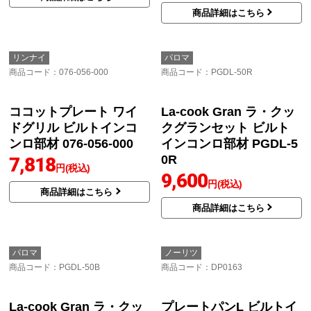
商品コード
：NLA6033SV
商品コード
：DP0167
ナイスアップシリーズ
専用グリル容器 ロティ
ビルトインコンロ部材 N
プレート ビルトインコ
LA6033SV
ンロ部材 DP0167
58,500
7,150
円(税込)
円(税込)
商品詳細はこちら
商品詳細はこちら
ノーリツ
パロマ
商品コード
：DP0169
商品コード
：PGDL-50BM
グリル専用容器 ロティ
La-cook Gran ラ・クッ
プレートS ビルトインコ
クグランセット ビルト
ンロ部材 DP0169
インコンロ部材 PGDL-5
0BM
7,579
円(税込)
8,619
円(税込)