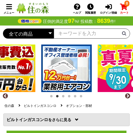
0
カート
メニュー
ヘルプ
閲覧履歴
ログイン/登録
97
8639
圧倒的満足度
%! 投稿数：
件!
住の森
ビルトインガスコンロ
オプション・部材
ビルトインガスコンロ
を