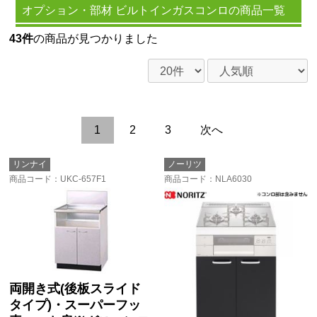
オプション・部材 ビルトインガスコンロの商品一覧
43件
の商品が見つかりました
1
2
3
次へ
リンナイ
ノーリツ
商品コード
：UKC-657F1
商品コード
：NLA6030
両開き式(後板スライド
タイプ)・スーパーフッ