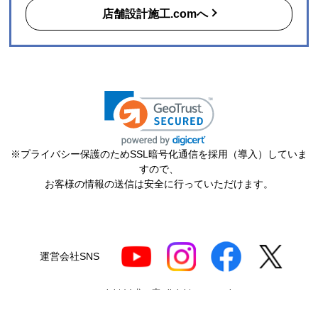
店舗デザイン設計・内装建築工事の専門会社とすぐ出会え
る
無料
マッチングサイト
「店舗設計施工.com」
あなたのビジネスの夢を叶える、店舗デザイン・建築工事・内装のプ
ロフェッショナルが見つかります！
先着順でAmazonギフト1万円分プレゼント!
完全無料で一括見積もり！
店舗･テナントの開業/改装/リフォーム予定の施主様はこ
ちら
月額0円から掴めるビジネスチャンス！
新規案件を獲得したい
デザイン設計･施工会社様は
まずは無料会員登録へ