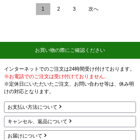
クグランセット ビルト
ンコンロ部材 DP0163
インコンロ部材 PGDL-5
6,008
円(税込)
0B
9,600
商品詳細はこちら
円(税込)
商品詳細はこちら
パロマ
ノーリツ
商品コード
：PRN-32
商品コード
：DP0170
自動炊飯機能付コンロ対
STOVE GRATES ストー
応 炊飯鍋 ビルトインコ
ブグレイツ ビルトイン
ンロ部材 PRN-32
コンロ部材 DP0170
6,200
35,860
円(税込)
円(税込)
商品詳細はこちら
商品詳細はこちら