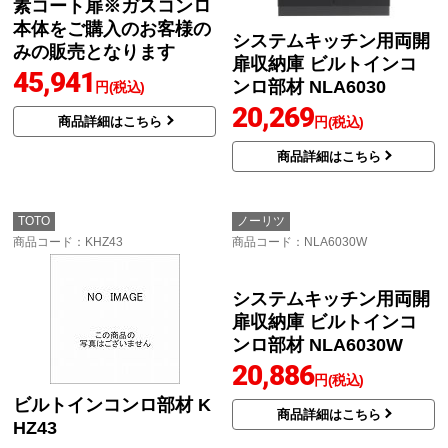
素コート扉※ガスコンロ
本体をご購入のお客様の
システムキッチン用両開
みの販売となります
扉収納庫 ビルトインコ
45,941
ンロ部材 NLA6030
円(税込)
20,269
商品詳細はこちら
円(税込)
商品詳細はこちら
TOTO
ノーリツ
商品コード
：KHZ43
商品コード
：NLA6030W
ビルトインコンロ部材 K
HZ43