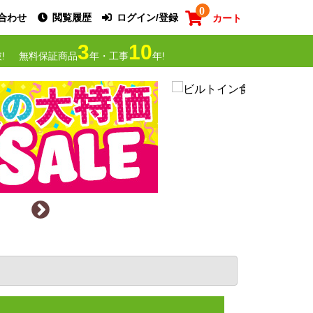
0
合わせ
閲覧履歴
ログイン/登録
カート
3
10
!
無料保証商品
年・工事
年!