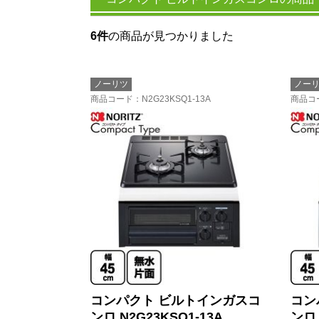
6件
の商品が見つかりました
ノーリツ
ノー
商品コード
：N2G23KSQ1-13A
商品コ
コンパクト ビルトインガスコ
コン
ンロ N2G23KSQ1-13A
ンロ 