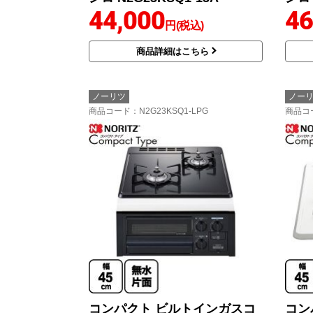
44,000
46
円(税込)
商品詳細はこちら
ノーリツ
ノー
商品コード
：N2G23KSQ1-LPG
商品コ
コンパクト ビルトインガスコ
コン