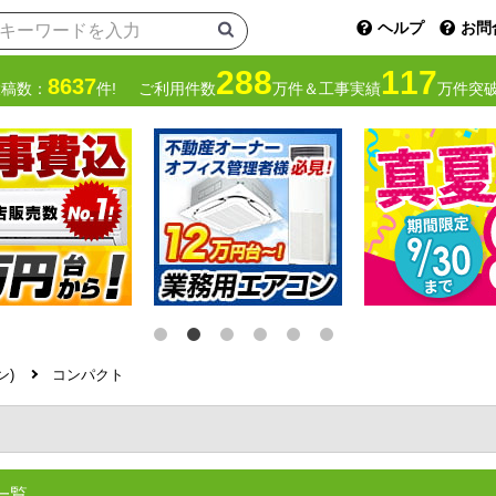
ヘルプ
お問
288
117
8637
投稿数：
件!
ご利用件数
万件＆工事実績
万件突破
ン)
コンパクト
一覧