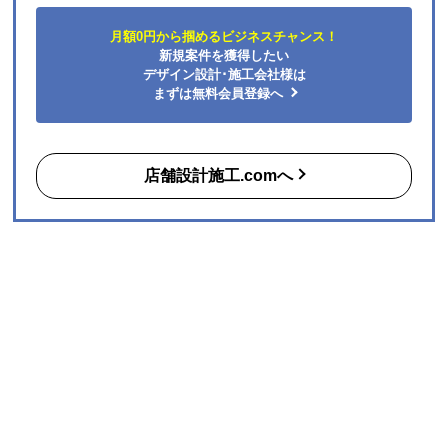
店舗デザイン設計・内装建築工事の専門会社とすぐ出会え
る
無料
マッチングサイト
「店舗設計施工.com」
あなたのビジネスの夢を叶える、店舗デザイン・建築工事・内装のプ
ロフェッショナルが見つかります！
先着順でAmazonギフト1万円分プレゼント!
完全無料で一括見積もり！
店舗･テナントの開業/改装/リフォーム予定の施主様はこ
ちら
月額0円から掴めるビジネスチャンス！
新規案件を獲得したい
デザイン設計･施工会社様は