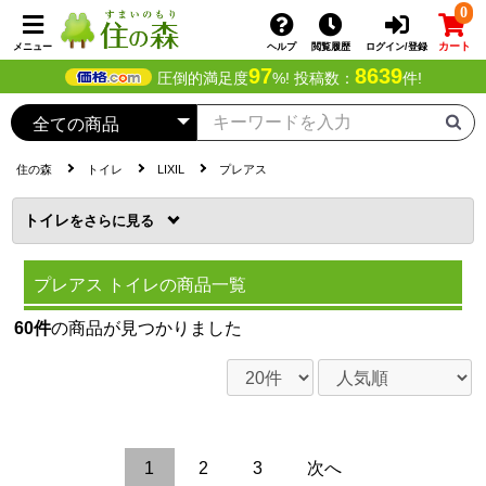
0
カート
メニュー
ヘルプ
閲覧履歴
ログイン/登録
97
8639
圧倒的満足度
%! 投稿数：
件!
住の森
トイレ
LIXIL
プレアス
トイレ
を
プレアス トイレの商品一覧
60件
の商品が見つかりました
1
2
3
次へ