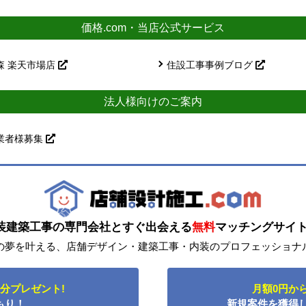
価格.com・当店公式サービス
森 楽天市場店
住設工事事例ブログ
法人様向けのご案内
業者様募集
装建築工事の専門会社とすぐ出会える
無料
マッチングサイ
の夢を叶える、店舗デザイン・建築工事・内装のプロフェッショナ
円分プレゼント!
月額0円か
もり！
新規案件を獲得