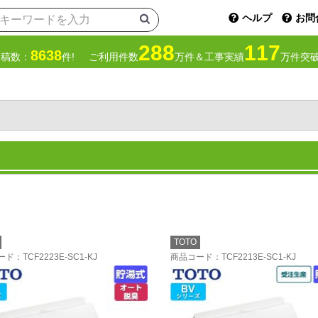
ヘルプ
お問
288
117
8638
投稿数：
件!
ご利用件数
万件＆工事実績
万件突破
TOTO
ード
：TCF2223E-SC1-KJ
商品コード
：TCF2213E-SC1-KJ