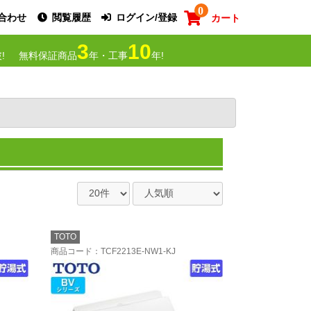
0
合わせ
閲覧履歴
ログイン/登録
カート
3
10
!
無料保証商品
年・工事
年!
TOTO
商品コード
：TCF2213E-NW1-KJ