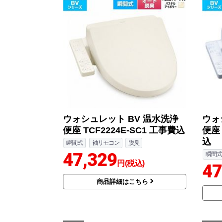
ウォシュレット BV 温水洗浄
ウォ
便座 TCF2224E-SC1 工事費込
便座 
込
瞬間式
袖リモコン
脱臭
47,329
瞬間式
円(税込)
47
商品詳細はこちら