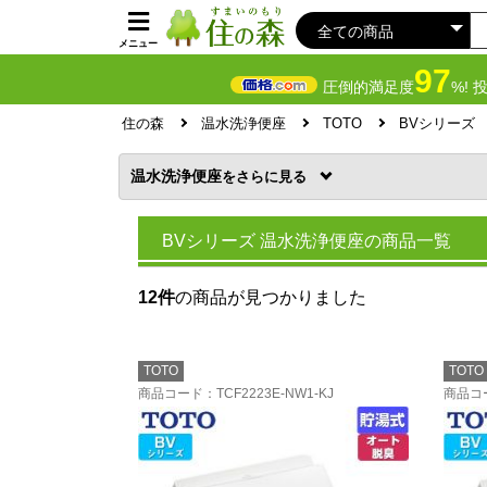
メニュー
97
圧倒的満足度
%! 
住の森
温水洗浄便座
TOTO
BVシリーズ
温水洗浄便座
を
BVシリーズ 温水洗浄便座の商品一覧
12件
の商品が見つかりました
TOTO
TOTO
商品コード
：TCF2223E-NW1-KJ
商品コ