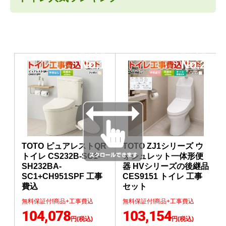
当店人気
当店人気
No.1
No.2
TOTO ピュアレストQR
TOTO ZJ1シリーズ ウ
トイレ CS232B-SC1--
ォシュレット一体形便
SH232BA-
器 HVシリーズの後継品
SC1+CH951SPF 工事
CES9151 トイレ 工事
費込
セット
無料保証付!商品+工事費込
無料保証付!商品+工事費込
104,078
103,154
円(税込)
円(税込)