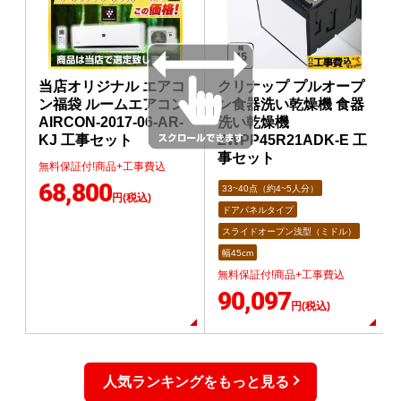
当店オリジナル エアコ
クリナップ プルオープ
ン福袋 ルームエアコン
ン食器洗い乾燥機 食器
AIRCON-2017-06-AR-
洗い乾燥機
KJ 工事セット
ZWPP45R21ADK-E 工
事セット
無料保証付!商品+工事費込
68,800
33~40点（約4~5人分）
円(税込)
ドアパネルタイプ
スライドオープン浅型（ミドル）
幅45cm
無料保証付!商品+工事費込
90,097
円(税込)
人気ランキングをもっと見る