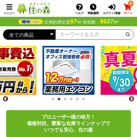
0
カート
メニュー
ヘルプ
閲覧履歴
ログイン/登録
97
8637
圧倒的満足度
%! 投稿数：
件!
プロユーザー様の味方！
価格対抗、豊富な在庫ラインナップで
いつでも安心、住の森