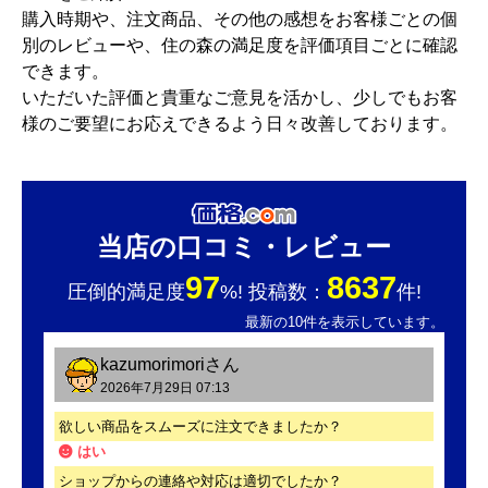
購入時期や、注文商品、その他の感想をお客様ごとの個
別のレビューや、住の森の満足度を評価項目ごとに確認
できます。
いただいた評価と貴重なご意見を活かし、少しでもお客
様のご要望にお応えできるよう日々改善しております。
当店の口コミ・レビュー
97
8637
圧倒的満足度
%! 投稿数：
件!
最新の10件を表示しています。
kazumorimori
さん
2026年7月29日 07:13
欲しい商品をスムーズに注文できましたか？
はい
ショップからの連絡や対応は適切でしたか？