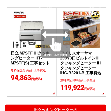
当店人気
当店人気
No.1
No.2
日立 M7STF IHクッキ
アイリスオーヤマ
ングヒーター HT-
200V3口ビルトインIH
M7STF(S) 工事セット
クッキングヒーター IH
クッキングヒーター
無料保証付!商品+工事費込
IHC-B3201-B 工事費込
94,863
円(税込)
無料保証付!商品+工事費込
119,922
円(税込)
IHクッキングヒーターの