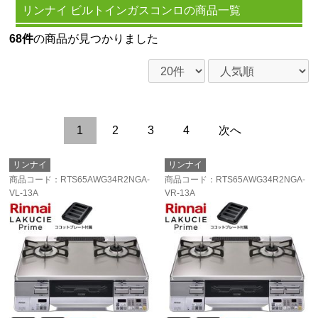
リンナイ ビルトインガスコンロの商品一覧
68件
の商品が見つかりました
1
2
3
4
次へ
リンナイ
リンナイ
商品コード
：RTS65AWG34R2NGA-
商品コード
：RTS65AWG34R2NGA-
VL-13A
VR-13A