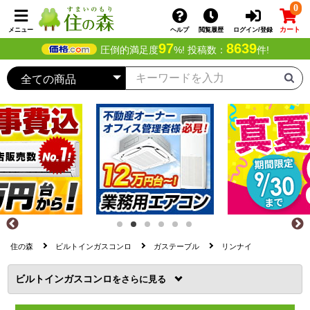
0
カート
メニュー
ヘルプ
閲覧履歴
ログイン/登録
97
8639
圧倒的満足度
%! 投稿数：
件!
住の森
ビルトインガスコンロ
ガステーブル
リンナイ
ビルトインガスコンロ
を