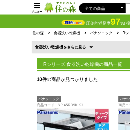
メニュー
97
圧倒的満足度
%! 
住の森
食器洗い乾燥機
パナソニック
Rシ
食器洗い乾燥機
を
Rシリーズ 食器洗い乾燥機の商品一覧
10件
の商品が見つかりました
パナソニック
パナ
商品コード
：NP-45RD9K-KJ
商品コ