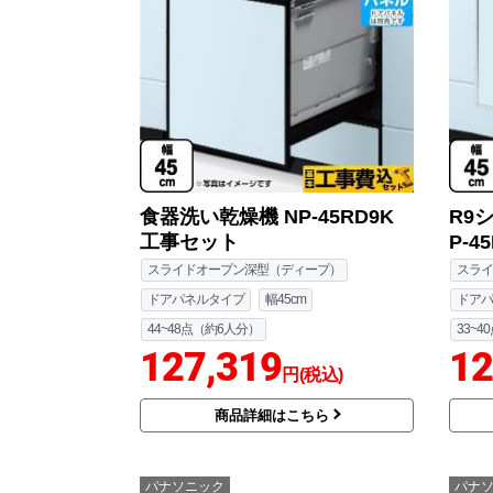
食器洗い乾燥機 NP-45RD9K
R9
工事セット
P-4
スライドオープン深型（ディープ）
スライ
ドアパネルタイプ
幅45cm
ドアパ
44~48点（約6人分）
33~4
127,319
12
円(税込)
商品詳細はこちら
パナソニック
パナ