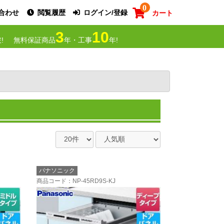
0
合わせ
閲覧履歴
ログイン/登録
カート
3
10
!
無料保証商品
年・工事
年!
パナソニック
商品コード
：NP-45RD9S-KJ