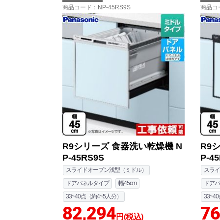
商品コード
：NP-45RS9S
商品コ
R9シリーズ 食器洗い乾燥機 N
R9
P-45RS9S
P-4
スライドオープン浅型（ミドル）
スライ
ドアパネルタイプ
幅45cm
ドアパ
33~40点（約4~5人分）
33~4
82,294
76
円(税込)