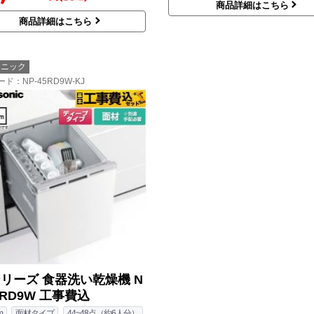
商品詳細はこちら
商品詳細はこちら
ソニック
ード
：NP-45RD9W-KJ
シリーズ 食器洗い乾燥機 N
5RD9W 工事費込
m
面材タイプ
44~48点（約6人分）