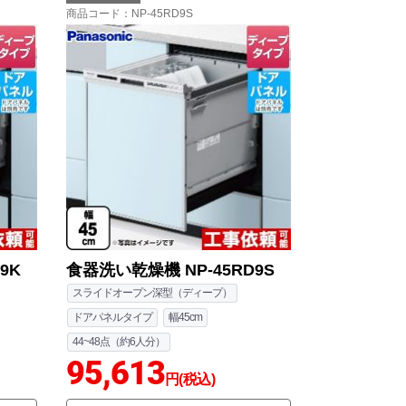
商品コード
：NP-45RD9S
9K
食器洗い乾燥機 NP-45RD9S
スライドオープン深型（ディープ）
ドアパネルタイプ
幅45cm
44~48点（約6人分）
95,613
円(税込)