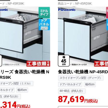
ード
：NP-45RS9K
商品コード
：NP-45RD9K
シリーズ 食器洗い乾燥機 N
食器洗い乾燥機 NP-45RD
5RS9K
スライドオープン深型（ディープ）
ドオープン浅型（ミドル）
ドアパネルタイプ
幅45cm
ネルタイプ
幅45cm
44~48点（約6人分）
87,619
0点（約4~5人分）
円(税込)
,314
円(税込)