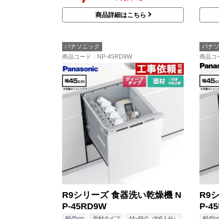
商品詳細はこちら
パナソニック
パナ
商品コード
：NP-45RD9W
商品コ
R9シリーズ 食器洗い乾燥機 N
R9
P-45RD9W
P-4
幅45cm
面材タイプ
44~48点（約6人分）
幅45c