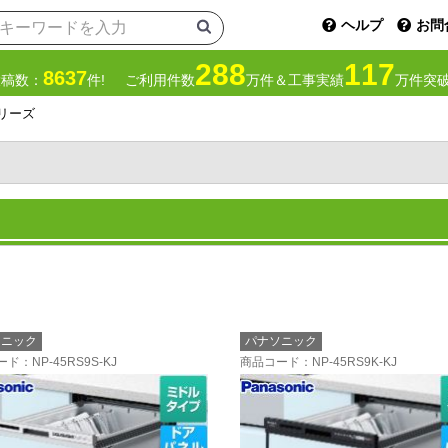
ヘルプ
お問
288
117
8637
投稿数：
件!
ご利用件数
万件＆工事実績
万件突破
リーズ
ソニック
パナソニック
ード
：NP-45RS9S-KJ
商品コード
：NP-45RS9K-KJ