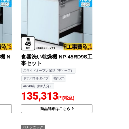
機 N
食器洗い乾燥機 NP-45RD9S工
事セット
スライドオープン深型（ディープ）
ドアパネルタイプ
幅45cm
44~48点（約6人分）
135,313
円(税込)
商品詳細はこちら
パナソニック