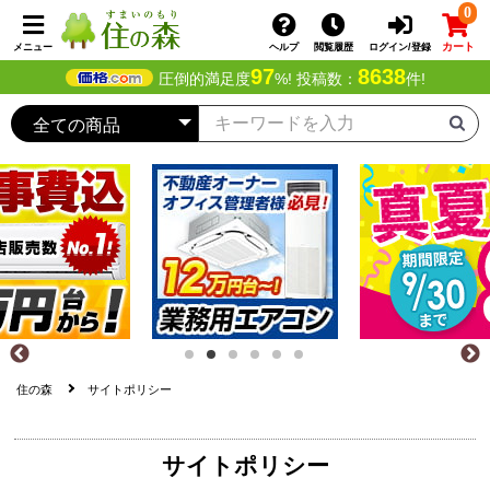
0
カート
メニュー
ヘルプ
閲覧履歴
ログイン/登録
97
8638
圧倒的満足度
%! 投稿数：
件!
住の森
サイトポリシー
サイトポリシー