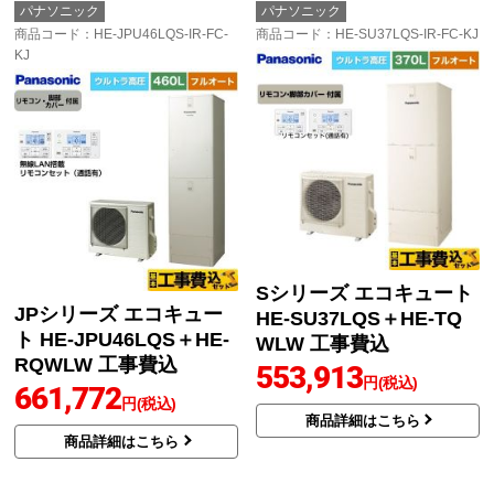
パナソニック
パナソニック
商品コード
：HE-JPU46LQS-IR-FC-
商品コード
：HE-SU37LQS-IR-FC-KJ
KJ
Sシリーズ エコキュート
JPシリーズ エコキュー
HE-SU37LQS＋HE-TQ
ト HE-JPU46LQS＋HE-
WLW 工事費込
RQWLW 工事費込
553,913
円(税込)
661,772
円(税込)
商品詳細はこちら
商品詳細はこちら