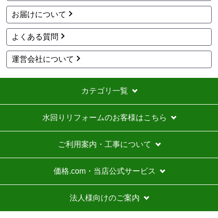
LW 工事費込
WLW 工事費込
626,612
627,344
円(税込)
円(税込)
商品詳細はこちら
商品詳細はこちら
1
2
3
4
5
...
次へ
最後へ
お買い物の際にご確認ください
インターネットでのご注文は24時間受け付けております。
※お電話でのご注文は受け付けておりません。
※定休日にいただいたご注文、お問い合わせ等は、休み明
けの対応となります。