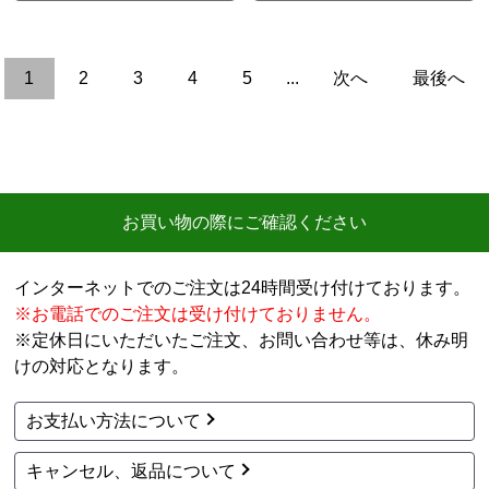
商品詳細はこちら
商品詳細はこちら
パナソニック
パナソニック
商品コード
：HE-C30LQES-IR-FC-KJ
商品コード
：HE-JU46LQS-IR-FC-KJ
Cシリーズ エコキュート
Jシリーズ エコキュート
HE-C30LQES＋HE-CQ
HE-JU46LQS＋HE-RQ
WLW 工事費込
WLW 工事費込
611,112
620,344
円(税込)
円(税込)
商品詳細はこちら
商品詳細はこちら
パナソニック
パナソニック
商品コード
：HE-N37LQS-IR-FC-KJ
商品コード
：HE-J37LQES-IR-FC-KJ
Nシリーズ エコキュート
Jシリーズ エコキュート
HE-N37LQS＋HE-NQW
HE-J37LQES＋HE-RQ