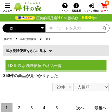
0
カート
メニュー
ヘルプ
閲覧履歴
ログイン/登録
97
8639
圧倒的満足度
%! 投稿数：
件!
住の森
温水洗浄便座
LIXIL
温水洗浄便座
を
LIXIL 温水洗浄便座の商品一覧
350件
の商品が見つかりました
1
2
3
4
5
...
次へ
最後へ