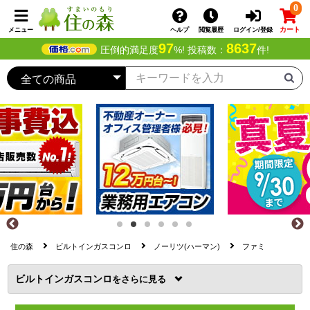
0
カート
メニュー
ヘルプ
閲覧履歴
ログイン/登録
97
8637
圧倒的満足度
%! 投稿数：
件!
住の森
ビルトインガスコンロ
ノーリツ(ハーマン)
ファミ
ビルトインガスコンロ
を