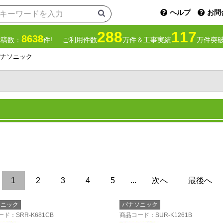
ヘルプ
お問
288
117
8638
投稿数：
件!
ご利用件数
万件＆工事実績
万件突破
ナソニック
1
2
3
4
5
...
次へ
最後へ
ソニック
パナソニック
ード
：SRR-K681CB
商品コード
：SUR-K1261B