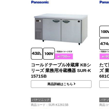
コールドテーブル冷蔵庫 KBシ
たて
リーズ 業務用冷蔵機器 SUR-K
ズ 
1571SB
681
商品詳細はこちら
パナソニック
パナ
商品コード
：SUR-K1261SB
商品コ