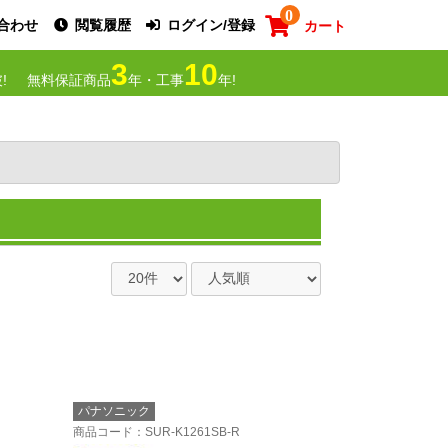
0
合わせ
閲覧履歴
ログイン/登録
カート
3
10
!
無料保証商品
年・工事
年!
パナソニック
商品コード
：SUR-K1261SB-R