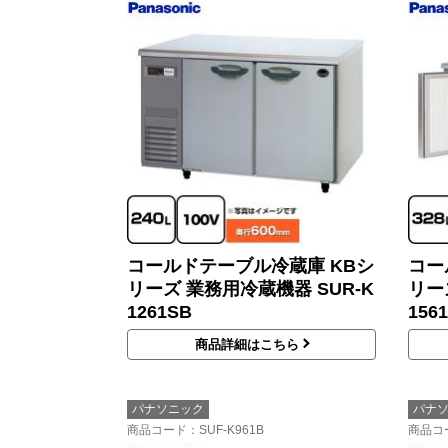
コールドテーブル冷蔵庫 KBシ
コー
リーズ 業務用冷蔵機器 SUR-K
リー
1261SB
156
商品詳細はこちら
パナソニック
パナ
商品コード
：SUF-K961B
商品コ