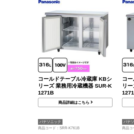
コールドテーブル冷蔵庫 KBシ
コー
リーズ 業務用冷蔵機器 SUR-K
リー
1271B
127
商品詳細はこちら
パナソニック
パナ
商品コード
：SRR-K761B
商品コ