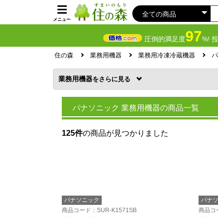
メニュー
97
圧倒的満足度
%! 
住の森
業務用機器
業務用冷凍冷蔵機器
パ
業務用機器
を
パナソニック 業務用機器の商品一覧
125件
の商品が見つかりました
パナソニック
パナ
商品コード
：SUR-K1571SB
商品コ