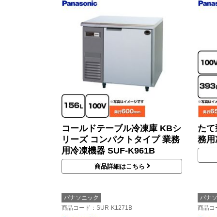
コールドテーブル冷凍庫 KBシ
たて
リーズ コンパクトタイプ 業務
務用冷
用冷凍機器 SUF-K961B
商品詳細はこちら
パナソニック
パナ
商品コード
：SUR-K1271B
商品コ