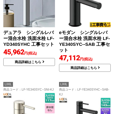
デュアラ シングルレバ
eモダン シングルレバ
ー混合水栓 洗面水栓 LF-
ー混合水栓 洗面水栓 LF-
YD340SYHC 工事セット
YE340SYC--SAB 工事セ
ット
45,962
円(税込)
47,112
円(税込)
商品詳細はこちら
商品詳細はこちら
LIXIL
LIXIL
商品コード
：LF-YE340SYC--SNI-KJ
商品コード
：LF-YE340SYHC--SAB-
KJ