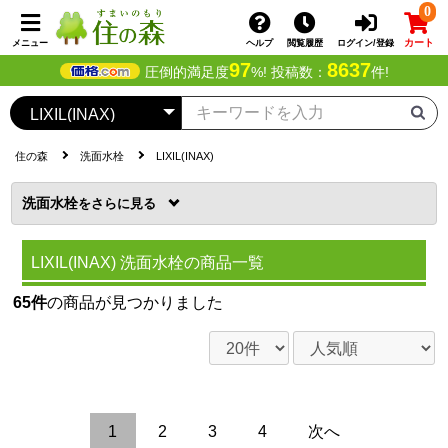
0
カート
メニュー
ヘルプ
閲覧履歴
ログイン/登録
97
8637
圧倒的満足度
%! 投稿数：
件!
住の森
洗面水栓
LIXIL(INAX)
洗面水栓
を
LIXIL(INAX) 洗面水栓の商品一覧
65件
の商品が見つかりました
1
2
3
4
次へ