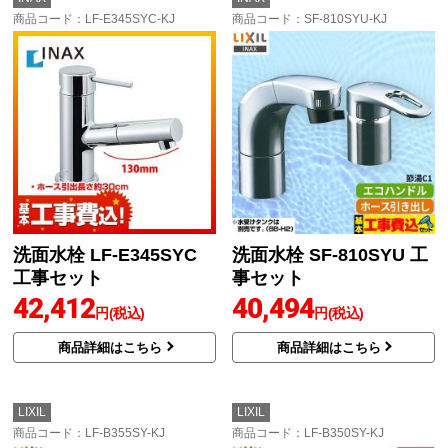
商品コード
：LF-E345SYC-KJ
商品コード
：SF-810SYU-KJ
洗面水栓 LF-E345SYC
洗面水栓 SF-810SYU 工
工事セット
事セット
42,412
40,494
円(税込)
円(税込)
商品詳細はこちら
商品詳細はこちら
LIXIL
LIXIL
商品コード
：LF-B355SY-KJ
商品コード
：LF-B350SY-KJ