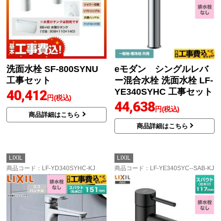
洗面水栓 SF-800SYNU
eモダン シングルレバ
工事セット
ー混合水栓 洗面水栓 LF-
YE340SYHC 工事セット
40,412
円(税込)
44,638
円(税込)
商品詳細はこちら
商品詳細はこちら
LIXIL
LIXIL
商品コード
：LF-YD340SYHC-KJ
商品コード
：LF-YE340SYC--SAB-KJ