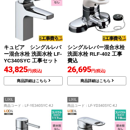
キュビア シングルレバ
シングルレバー混合水栓
ー混合水栓 洗面水栓 LF-
洗面水栓 RLF-402 工事
YC340SYC 工事セット
費込
43,825
26,695
円(税込)
円(税込)
商品詳細はこちら
商品詳細はこちら
LIXIL
LIXIL
商品コード
：LF-YE340SYC-KJ
商品コード
：LF-YD340SYC-KJ