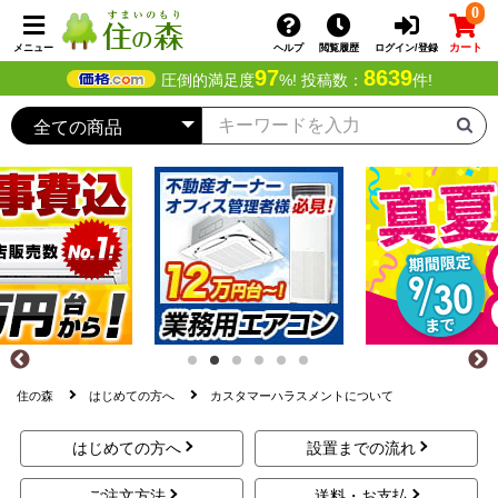
0
カート
メニュー
ヘルプ
閲覧履歴
ログイン/登録
97
8639
圧倒的満足度
%! 投稿数：
件!
住の森
はじめての方へ
カスタマーハラスメントについて
はじめての方へ
設置までの流れ
ご注文方法
送料・お支払