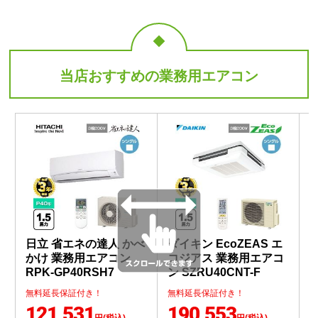
日立 省エネの達人 かべ
ダイキン EcoZEAS エ
かけ 業務用エアコン
コジアス 業務用エアコ
RPK-GP40RSH7
ン SZRU40CNT-F
ン
無料延長保証付き！
無料延長保証付き！
121,531
190,553
円(税込)
円(税込)
業務用エアコンをもっと見る
業務用エアコン 関連リンク