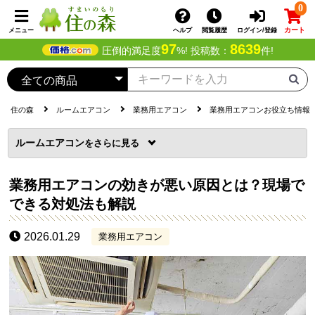
0
カート
メニュー
ヘルプ
閲覧履歴
ログイン/登録
97
8639
圧倒的満足度
%! 投稿数：
件!
住の森
ルームエアコン
業務用エアコン
業務用エアコンお役立ち情報
ルームエアコン
を
業務用エアコンの効きが悪い原因とは？現場で
できる対処法も解説
2026.01.29
業務用エアコン