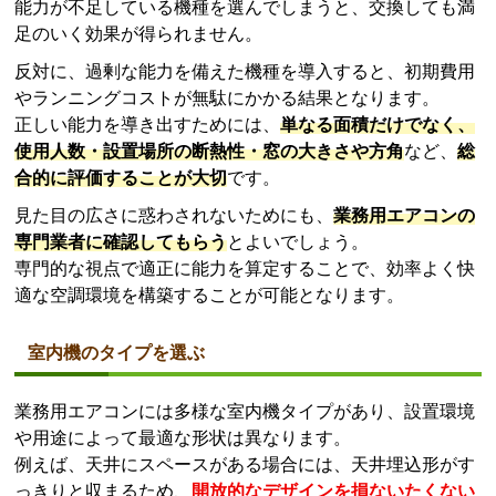
合的に評価することが大切
です。
見た目の広さに惑わされないためにも、
業務用エアコンの
専門業者に確認してもらう
とよいでしょう。
専門的な視点で適正に能力を算定することで、効率よく快
適な空調環境を構築することが可能となります。
室内機のタイプを選ぶ
業務用エアコンには多様な室内機タイプがあり、設置環境
や用途によって最適な形状は異なります。
例えば、天井にスペースがある場合には、天井埋込形がす
っきりと収まるため、
開放的なデザインを損ないたくない
場合におすすめ
です。
一方、配管スペースが限られている、あるいは天井裏の構
造的制約がある場合は、壁掛け型や床置型が選択肢となり
ます。
また、厨房や工場などの特殊な環境では、フィルターを掃