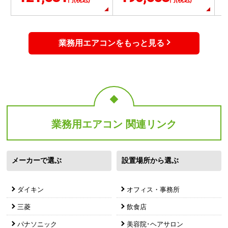
メーカーで選ぶ
設置場所から選ぶ
ダイキン
オフィス・事務所
三菱
飲食店
パナソニック
美容院･ヘアサロン
東芝
小売店・物販店
日立
形状から選ぶ
ご案内
天井埋込カセット形
業務用エアコンの選び方
4方向
無料3年保証のご案内
天井埋込カセット形
ご注文の流れ
2方向
工事対応エリア
天井埋込カセット形