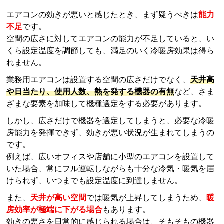
エアコンの効きが悪いと感じたとき、まず疑うべきは
能力
不足
です。
空間の広さに対してエアコンの能力が不足していると、い
くら設定温度を調節しても、満足のいく冷暖房効果は得ら
れません。
業務用エアコンは設置する空間の広さだけでなく、
天井高
や日当たり、使用人数、熱を発する機器の有無
など、さま
ざまな要素を加味して機種選定をする必要があります。
しかし、広さだけで機器を選定してしまうと、必要な冷暖
房能力を発揮できず、効きが悪い状況が生まれてしまうの
です。
例えば、広いオフィスや店舗に小型のエアコンを設置して
いた場合、常にフル運転しながらも十分な冷気・暖気を届
けられず、いつまでも設定温度に到達しません。
また、
天井が高い空間
では暖気が上昇してしまうため、
暖
房効率が極端に下がる場合
もあります。
効きの悪さを日常的に感じられる場合は、そもそもの機器