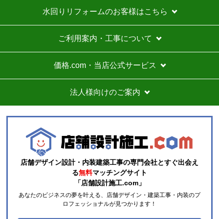
店舗デザイン設計・内装建築工事の専門会社とすぐ出会え
る
無料
マッチングサイト
「店舗設計施工.com」
あなたのビジネスの夢を叶える、店舗デザイン・建築工事・内装のプ
ロフェッショナルが見つかります！
先着順でAmazonギフト1万円分プレゼント!
完全無料で一括見積もり！
店舗･テナントの開業/改装/リフォーム予定の施主様はこ
ちら
月額0円から掴めるビジネスチャンス！
新規案件を獲得したい
デザイン設計･施工会社様は
まずは無料会員登録へ