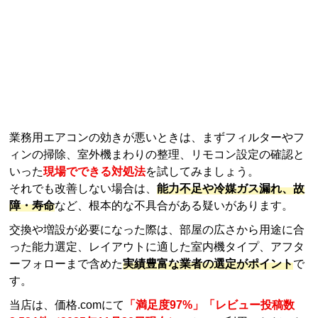
障・寿命
など、根本的な不具合がある疑いがあります。
交換や増設が必要になった際は、部屋の広さから用途に合
った能力選定、レイアウトに適した室内機タイプ、アフタ
ーフォローまで含めた
実績豊富な業者の選定がポイント
で
す。
当店は、価格.comにて
「満足度97%」「レビュー投稿数
8,524件（2025年11月20日現在）」
と、ご利用いただいた
お客さまから高く評価されています。
また、
見積もりは無料
で承って行っております。
さらに
「メーカー保証＋3年間無料延長保証付き」
で、購
入後も安心してご使用いただけますので、ぜひ一度ご相談
ください。
業務用エアコントップページはこちら