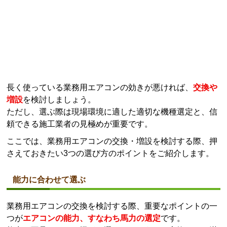
長く使っている業務用エアコンの効きが悪ければ、
交換や
増設
を検討しましょう。
ただし、選ぶ際は現場環境に適した適切な機種選定と、信
頼できる施工業者の見極めが重要です。
ここでは、業務用エアコンの交換・増設を検討する際、押
さえておきたい3つの選び方のポイントをご紹介します。
能力に合わせて選ぶ
業務用エアコンの交換を検討する際、重要なポイントの一
つが
エアコンの能力、すなわち馬力の選定
です。
能力が不足している機種を選んでしまうと、交換しても満
足のいく効果が得られません。
反対に、過剰な能力を備えた機種を導入すると、初期費用
やランニングコストが無駄にかかる結果となります。
正しい能力を導き出すためには、
単なる面積だけでなく、
使用人数・設置場所の断熱性・窓の大きさや方角
など、
総