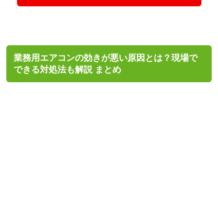
できる対処法も解説 まとめ
業務用エアコンの効きが悪いときは、まずフィルターやフ
ィンの掃除、室外機まわりの整理、リモコン設定の確認と
いった
現場でできる対処法
を試してみましょう。
それでも改善しない場合は、
能力不足や冷媒ガス漏れ、故