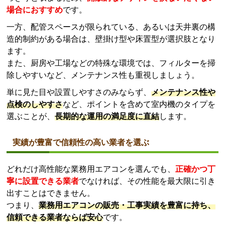
除しやすいなど、メンテナンス性も重視しましょう。
単に見た目や設置しやすさのみならず、
メンテナンス性や
点検のしやすさ
など、ポイントを含めて室内機のタイプを
選ぶことが、
長期的な運用の満足度に直結
します。
実績が豊富で信頼性の高い業者を選ぶ
どれだけ高性能な業務用エアコンを選んでも、
正確かつ丁
寧に設置できる業者
でなければ、その性能を最大限に引き
出すことはできません。
つまり、
業務用エアコンの販売・工事実績を豊富に持ち、
信頼できる業者ならば安心
です。
施工の質は、室内の快適性だけでなく、将来的なトラブル
のリスクやメンテナンス性にも大きく関わります。信頼で
きる業者であれば、
現地調査
の段階で電源や設置条件を確
認し、追加工事の必要性やコストも明示した上で、的確な
提案をしてくれるでしょう。