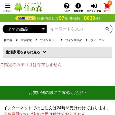
0
カート
メニュー
ヘルプ
閲覧履歴
ログイン/登録
97
8639
圧倒的満足度
%! 投稿数：
件!
住の森
生活家電
ワインセラー
ワイン関連品
ヴィーニャ
生活家電
を
ご指定のカテゴリは存在しません
お買い物の際にご確認ください
インターネットでのご注文は24時間受け付けております。
※お電話でのご注文は受け付けておりません。