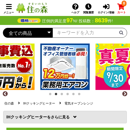
0
カート
メニュー
ヘルプ
閲覧履歴
ログイン/登録
97
8639
圧倒的満足度
%! 投稿数：
件!
住の森
IHクッキングヒーター
電気オーブンレンジ
IHクッキングヒーター
を