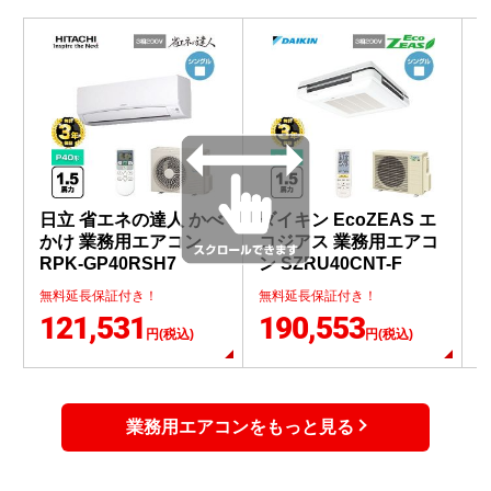
日立 省エネの達人 かべ
ダイキン EcoZEAS エ
かけ 業務用エアコン
コジアス 業務用エアコ
RPK-GP40RSH7
ン SZRU40CNT-F
ン
無料延長保証付き！
無料延長保証付き！
121,531
190,553
円(税込)
円(税込)
業務用エアコンをもっと見る