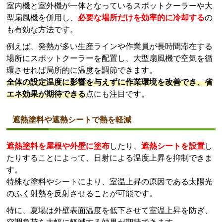
室内機と室外機が一体となっているスポットクーラーや大
型扇風機を併用し、
必要な場所だけを効率的に冷却する
の
も有効な方法です。
例えば、発熱が多い生産ラインや作業員が長時間滞在する
場所にスポットクーラーを配置し、大型扇風機で空気を循
環させれば局所的に温度を調節できます。
全体の設定温度に影響を与えずに作業環境を改善でき、省
エネ効果が期待できる
点にも注目です。
遮熱塗料や遮熱シートで熱を軽減
遮熱塗料を屋根や外壁に塗布
したり、
遮熱シートを設置
し
たりすることによって、日射による温度上昇を抑制できま
す。
特殊な塗料やシートにより、室温上昇の原因である太陽光
のふく射熱を反射させることが可能です。
特に、夏場は外壁表面温度を低下させて室温上昇を防ぎ、