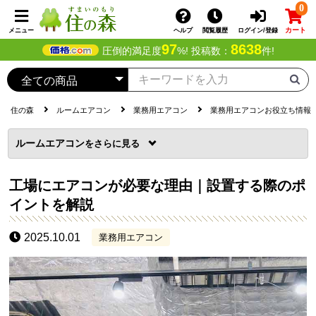
0
カート
メニュー
ヘルプ
閲覧履歴
ログイン/登録
97
8638
圧倒的満足度
%! 投稿数：
件!
住の森
ルームエアコン
業務用エアコン
業務用エアコンお役立ち情報
ルームエアコン
を
工場にエアコンが必要な理由｜設置する際のポ
イントを解説
2025.10.01
業務用エアコン