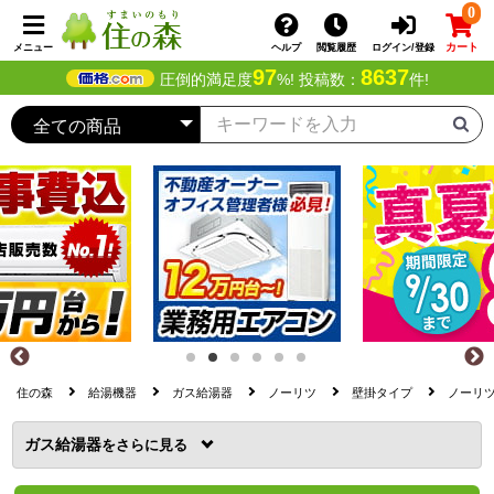
0
カート
メニュー
ヘルプ
閲覧履歴
ログイン/登録
97
8637
圧倒的満足度
%! 投稿数：
件!
住の森
給湯機器
ガス給湯器
ノーリツ
壁掛タイプ
ノーリツ 
ガス給湯器
を