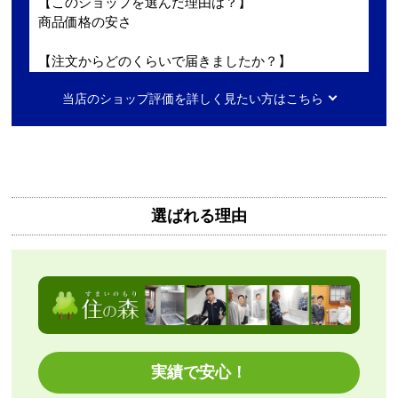
【このショップを選んだ理由は？】
商品価格の安さ
【注文からどのくらいで届きましたか？】
迅速に届いた
当店のショップ評価を詳しく見たい方はこちら
【その他感想・コメント】
工事費用が、家電量販店と比較しても鬼のように高
い。
商品価格は安く、工事費で稼ぐ形。
選ばれる理由
商品だけ買うならいいが、工事はしない方がいい。
特に追加工事が鬼のように高いので絶対しない方がい
い。
工事セットでは二度とつかわない
アト＠リエ
さん
実績で安心！
2026年7月28日 17:11