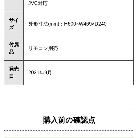
JVC対応
サイ
外形寸法(mm)：H600×W469×D240
ズ
付属
リモコン別売
品
発売
2021年9月
日
購入前の確認点