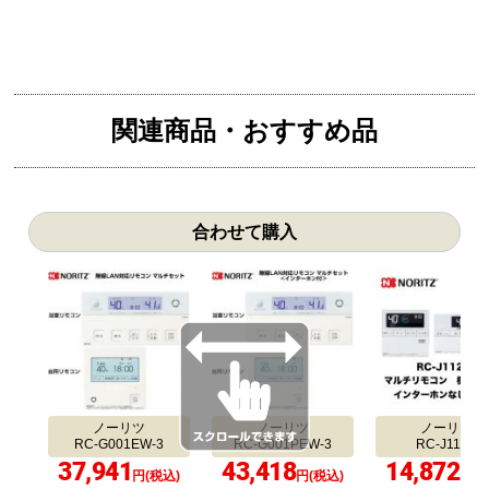
関連商品・おすすめ品
合わせて購入
ノーリツ
ノーリツ
ノーリツ
RC-G001EW-3
RC-G001PEW-3
RC-J112E
37,941
43,418
14,872
円(税込)
円(税込)
円(税