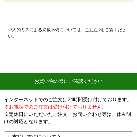
【注文商品】エアコン・クーラー 【注文
時期】2026年06月頃（モバイルから）
【このショップを選んだ理由は？】
※人的ミスによる掲載不備については、
こちら
をご覧くださ
購入した時点で最安価格でした。また、このショップ
い。
を以前利用したことがあり、対応がとても良かったの
も選択の理由の一つです。
【注文からどのくらいで届きましたか？】
3日
【その他感想・コメント】
お買い物の際にご確認ください
ショップ選らんだ理由でも述べましたが、注文から配
送まで、そのつど連絡メールが届き状況が確実に把握
インターネットでのご注文は24時間受け付けております。
できとても満足しました。
※お電話でのご注文は受け付けておりません。
機会があれば今後も利用したいショップです。
※定休日にいただいたご注文、お問い合わせ等は、休み明
けの対応となります。
ポルドブラ
さん
2026年7月24日 21:04
お支払い方法について