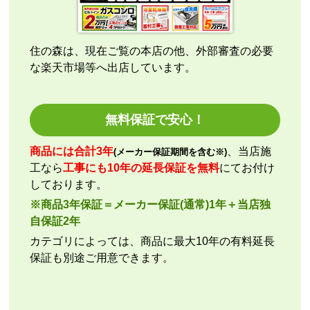
総額的には高くなってしまったので、エアコンに限ら
ずこちらの会社からのリピはありません。
それと商品欄にもう少し細かく工事費の内訳を書いた
方がいいと思いました。
住の森は、現在ご覧の本店の他、外部審査の必要
な楽天市場等へ出店しています。
ひらり〜
さん
2026年7月26日 12:54
無料保証で安心！
欲しい商品をスムーズに注文できましたか？
商品には合計3年
、当店施
(メーカー保証期間を含む※)
はい
工なら
工事にも10年の延長保証を無料
にてお付け
ショップからの連絡や対応は適切でしたか？
しております。
はい
※商品3年保証＝メーカー保証(通常)1年＋当店独
予定の期日までに商品が届きましたか？
自保証2年
はい
カテゴリによっては、商品に最大10年の有料延長
商品の梱包は必要十分なものでしたか？
保証も別途ご用意できます。
はい
またこのショップを利用したいですか？
はい