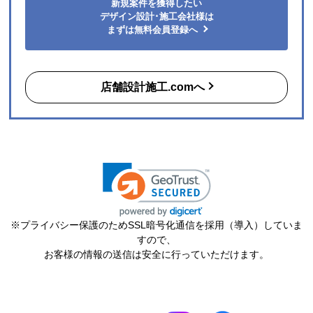
新規案件を獲得したい
【注文商品】食器洗い機(食洗機) 【注文時
デザイン設計･施工会社様は
期】2026年05月頃（モバイルから）
まずは無料会員登録へ
【このショップを選んだ理由は？】
口コミもよく､最安値だった
店舗設計施工.comへ
【注文からどのくらいで届きましたか？】
希望日に設置してくださいました
【その他感想・コメント】
丁寧な設置作業でした。
すらこん
さん
2026年7月17日 18:20
欲しい商品をスムーズに注文できましたか？
※プライバシー保護のためSSL暗号化通信を採用（導入）していま
はい
すので、
お客様の情報の送信は安全に行っていただけます。
ショップからの連絡や対応は適切でしたか？
はい
予定の期日までに商品が届きましたか？
はい