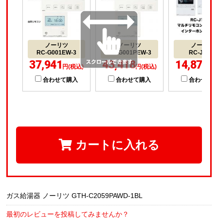
ノーリツ
ノーリツ
ノーリツ
RC-G001EW-3
RC-G001PEW-3
RC-J112E
37,941
43,418
14,872
円(税込)
円(税込)
円(
合わせて購入
合わせて購入
合わせて
カートに入れる
ガス給湯器 ノーリツ GTH-C2059PAWD-1BL
最初のレビューを投稿してみませんか？