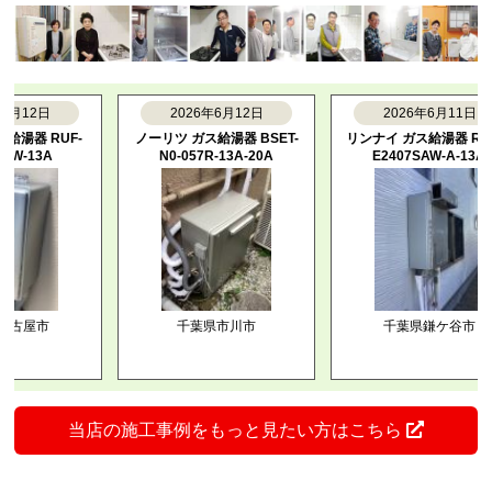
12日
2026年6月12日
2026年6月11日
器 RUF-
ノーリツ ガス給湯器 BSET-
リンナイ ガス給湯器 RUFH-
-13A
N0-057R-13A-20A
E2407SAW-A-13A
屋市
千葉県市川市
千葉県鎌ケ谷市
当店の施工事例をもっと見たい方はこちら