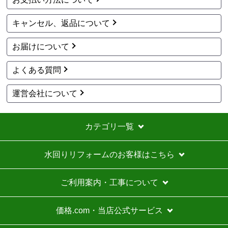
欲しい商品をスムーズに注文できましたか？
キャンセル、返品について
はい
ショップからの連絡や対応は適切でしたか？
お届けについて
はい
予定の期日までに商品が届きましたか？
よくある質問
はい
商品の梱包は必要十分なものでしたか？
運営会社について
はい
またこのショップを利用したいですか？
カテゴリ一覧
はい
【注文商品】カセットコンロ 【注文時
水回りリフォームのお客様はこちら
期】2026年06月頃（モバイルから）
ご利用案内・工事について
【このショップを選んだ理由は？】
価格が安かった
価格.com・当店公式サービス
【注文からどのくらいで届きましたか？】