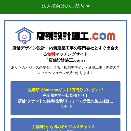
法人様向けのご案内
１週間
【その他感想・コメント】
取り付け可能か丁寧に対応したいいただきました
きりまきまき
さん
2026年7月17日 23:29
店舗デザイン設計・内装建築工事の専門会社とすぐ出会え
る
無料
マッチングサイト
欲しい商品をスムーズに注文できましたか？
「店舗設計施工.com」
はい
あなたのビジネスの夢を叶える、店舗デザイン・建築工事・内装のプ
ショップからの連絡や対応は適切でしたか？
ロフェッショナルが見つかります！
はい
予定の期日までに商品が届きましたか？
先着順でAmazonギフト1万円分プレゼント!
はい
完全無料で一括見積もり！
商品の梱包は必要十分なものでしたか？
店舗･テナントの開業/改装/リフォーム予定の施主様はこ
ちら
はい
またこのショップを利用したいですか？
はい
月額0円から掴めるビジネスチャンス！