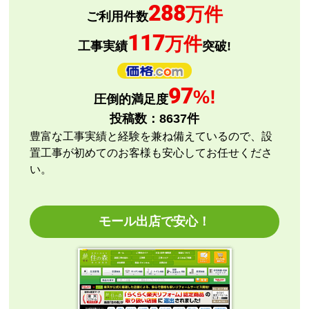
288
欲しい商品をスムーズに注文できましたか？
万件
ご利用件数
はい
117
万件
ショップからの連絡や対応は適切でしたか？
工事実績
突破!
はい
予定の期日までに商品が届きましたか？
97
はい
%!
圧倒的満足度
商品の梱包は必要十分なものでしたか？
投稿数：
8637
件
はい
豊富な工事実績と経験を兼ね備えているので、設
またこのショップを利用したいですか？
置工事が初めてのお客様も安心してお任せくださ
いいえ
い。
【注文商品】エアコン・クーラー 【注文
時期】2026年07月頃
モール出店で安心！
商品購入から入金連絡、工事日の指定、決定、商品の
到着等はスムーズでした。
価格は再安値に近かったので住の森で注文しました
が、工事費が他のところより高く設定されていていま
す。