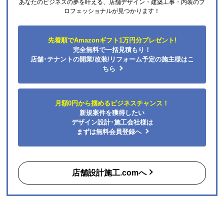
あなたのビジネスの夢を叶える、店舗デザイン・建築工事・内装のプ
欲しい商品をスムーズに注文できましたか？
ロフェッショナルが見つかります！
はい
ショップからの連絡や対応は適切でしたか？
先着順でAmazonギフト1万円分プレゼント!
はい
完全無料で一括見積もり！
予定の期日までに商品が届きましたか？
店舗･テナントの開業/改装/リフォーム予定の施主様はこ
はい
ちら
商品の梱包は必要十分なものでしたか？
はい
月額0円から掴めるビジネスチャンス！
またこのショップを利用したいですか？
新規案件を獲得したい
はい
デザイン設計･施工会社様は
まずは無料会員登録へ
【注文商品】エアコン・クーラー 【注文
時期】2026年06月頃（モバイルから）
店舗設計施工.comへ
【このショップを選んだ理由は？】
購入した時点で最安価格でした。また、このショップ
を以前利用したことがあり、対応がとても良かったの
も選択の理由の一つです。