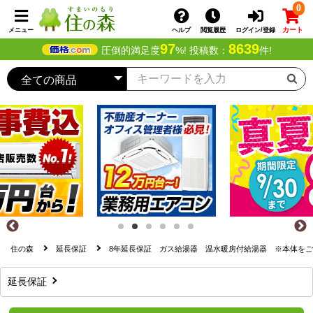
0
カート
メニュー
ヘルプ
閲覧履歴
ログイン/登録
97
8639
圧倒的満足度
%! 投稿数：
件!
住の森
延長保証
8年延長保証 ガス給湯器 温水暖房付給湯器 ※本体を
延長保証