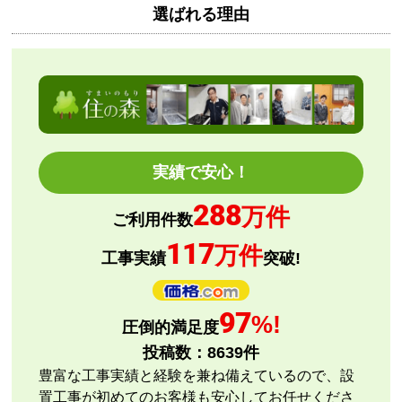
選ばれる理由
Mash77777
さん
2026年8月7日 00:55
欲しい商品をスムーズに注文できましたか？
はい
ショップからの連絡や対応は適切でしたか？
はい
予定の期日までに商品が届きましたか？
実績で安心！
はい
288
商品の梱包は必要十分なものでしたか？
万件
ご利用件数
はい
117
万件
またこのショップを利用したいですか？
工事実績
突破!
はい
【注文商品】エアコン・クーラー 【注文
97
%!
圧倒的満足度
時期】2026年08月頃
投稿数：
8639
件
【このショップを選んだ理由は？】
豊富な工事実績と経験を兼ね備えているので、設
評価と価格
置工事が初めてのお客様も安心してお任せくださ