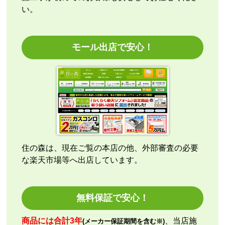
い。
【注文からどのくらいで届きましたか？】
指定日通りに届きました
モール出店で安心！
【その他感想・コメント】
エアコン本体の購入のみ（工事無し）でしたが、連絡
も早く安心して購入できました。
こちらの都合で、最短でお届けいただくようご依頼。
施工業者への連絡の都合上、何度かメールをさせてい
ただきましたが、連絡も早く安心して購入させていた
だくことができました。
住の森は、現在ご覧の本店の他、外部審査の必要
な楽天市場等へ出店しています。
kazumorimori
さん
2026年7月29日 07:13
欲しい商品をスムーズに注文できましたか？
無料保証で安心！
はい
ショップからの連絡や対応は適切でしたか？
商品には合計3年
、当店施
(メーカー保証期間を含む※)