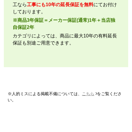
いいえ
工なら
工事にも10年の延長保証を無料
にてお付け
予定の期日までに商品が届きましたか？
しております。
はい
※商品3年保証＝メーカー保証(通常)1年＋当店独
商品の梱包は必要十分なものでしたか？
自保証2年
はい
カテゴリによっては、商品に最大10年の有料延長
またこのショップを利用したいですか？
保証も別途ご用意できます。
いいえ
【注文商品】エアコン・クーラー 【注文
時期】2026年07月頃
【このショップを選んだ理由は？】
商品価格の安さ
※人的ミスによる掲載不備については、
こちら
をご覧くださ
【注文からどのくらいで届きましたか？】
い。
迅速に届いた
【その他感想・コメント】
工事費用が、家電量販店と比較しても鬼のように高
い。