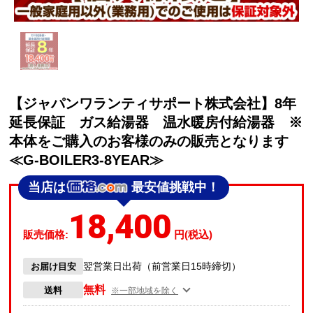
【ジャパンワランティサポート株式会社】8年
延長保証 ガス給湯器 温水暖房付給湯器 ※
本体をご購入のお客様のみの販売となります
≪G-BOILER3-8YEAR≫
当店は
最安値挑戦中！
18,400
販売価格:
円(税込)
翌営業日出荷（前営業日15時締切）
お届け目安
無料
送料
※一部地域を除く