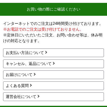
商品価格は安く、工事費で稼ぐ形。
お買い物の際にご確認ください
商品だけ買うならいいが、工事はしない方がいい。
特に追加工事が鬼のように高いので絶対しない方がい
インターネットでのご注文は24時間受け付けております。
い。
※お電話でのご注文は受け付けておりません。
※定休日にいただいたご注文、お問い合わせ等は、休み明
工事セットでは二度とつかわない
けの対応となります。
アト＠リエ
さん
お支払い方法について
2026年7月28日 17:11
キャンセル、返品について
欲しい商品をスムーズに注文できましたか？
はい
お届けについて
ショップからの連絡や対応は適切でしたか？
はい
よくある質問
予定の期日までに商品が届きましたか？
はい
運営会社について
商品の梱包は必要十分なものでしたか？
はい