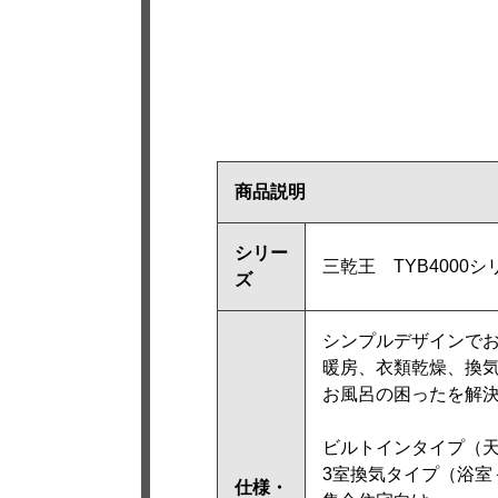
商品説明
シリー
三乾王 TYB4000シ
ズ
シンプルデザインで
暖房、衣類乾燥、換気
お風呂の困ったを解
ビルトインタイプ（
3室換気タイプ（浴室
仕様・