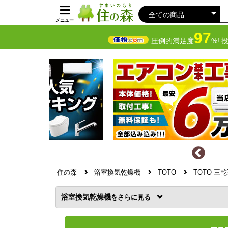
メニュー
97
圧倒的満足度
%! 
住の森
浴室換気乾燥機
TOTO
TOTO 三
浴室換気乾燥機
を