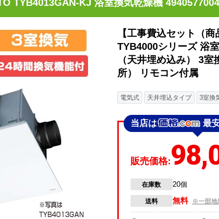
TO TYB4013GAN-KJ 浴室換気乾燥機 4940577004
【工事費込セット（商品
TYB4000シリーズ 
（天井埋め込み） 3
所） リモコン付属 【電
電気式
天井埋込タイプ
3室換
当店は
最
98,
販売価格:
20
在庫数
個
無料
送料
※一部地