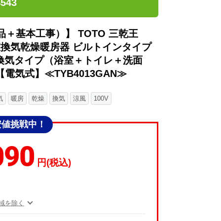
543
＋基本工事）】 TOTO 三乾王
浴室換気乾燥暖房器 ビルトインタイプ
室換気タイプ（浴室＋トイレ＋洗面
気式】≪TYB4013GAN≫
気
暖房
乾燥
換気
涼風
100V
安値挑戦中！
090
円(税込)
域を除く