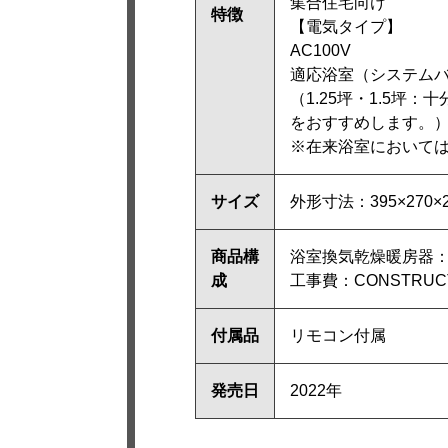
集合住宅向け
特徴
【電気タイプ】
AC100V
適応浴室（システムバス
（1.25坪・1.5
をおすすめします。
※在来浴室において
サイズ
外形寸法：395×270×
商品構
浴室換気乾燥暖房器：TY
成
工事費：CONSTRUCTI
付属品
リモコン付属
発売日
2022年