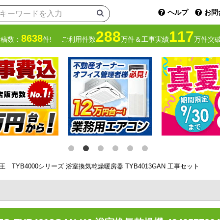
ヘルプ
お問
288
117
8638
投稿数：
件!
ご利用件数
万件＆工事実績
万件突破
乾王 TYB4000シリーズ 浴室換気乾燥暖房器 TYB4013GAN 工事セット