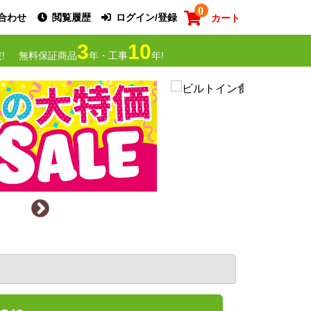
0
合わせ
閲覧履歴
ログイン/登録
カート
3
10
!
無料保証商品
年・工事
年!