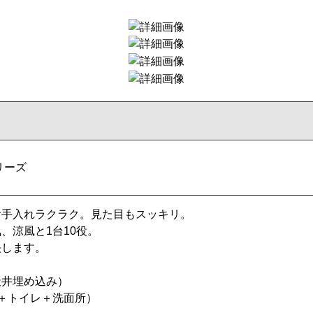
リーズ
お手入れラクラク。見た目もスッキリ。
、涼風と1台10役。
決します。
天井埋め込み）
＋トイレ＋洗面所）