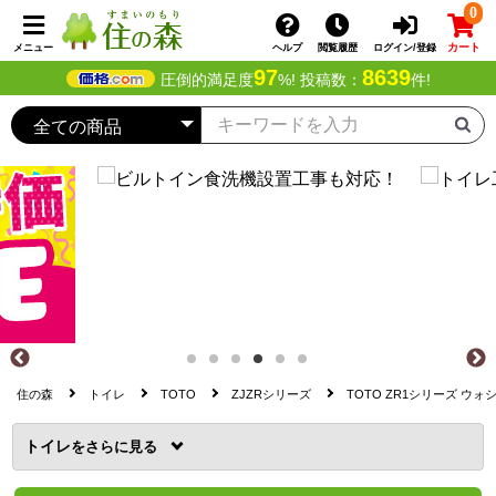
0
カート
メニュー
ヘルプ
閲覧履歴
ログイン/登録
97
8639
圧倒的満足度
%! 投稿数：
件!
住の森
トイレ
TOTO
ZJZRシリーズ
TOTO ZR1シリーズ ウォ
トイレ
を