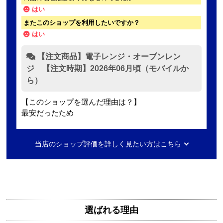
はい
またこのショップを利用したいですか？
はい
【注文商品】電子レンジ・オーブンレン
ジ 【注文時期】2026年06月頃（モバイルか
ら）
【このショップを選んだ理由は？】
最安だったため
【注文からどのくらいで届きましたか？】
当店のショップ評価を詳しく見たい方はこちら
2日ほど
【その他感想・コメント】
無料で3年保証もついてありがたかったです。
選ばれる理由
Mash77777
さん