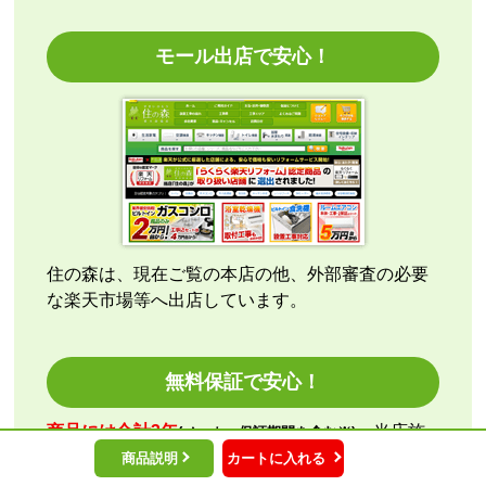
指定日通りに届きました
モール出店で安心！
【その他感想・コメント】
エアコン本体の購入のみ（工事無し）でしたが、連絡
も早く安心して購入できました。
こちらの都合で、最短でお届けいただくようご依頼。
施工業者への連絡の都合上、何度かメールをさせてい
ただきましたが、連絡も早く安心して購入させていた
だくことができました。
住の森は、現在ご覧の本店の他、外部審査の必要
な楽天市場等へ出店しています。
kazumorimori
さん
2026年7月29日 07:13
欲しい商品をスムーズに注文できましたか？
無料保証で安心！
はい
ショップからの連絡や対応は適切でしたか？
商品には合計3年
、当店施
(メーカー保証期間を含む※)
いいえ
工なら
工事にも10年の延長保証を無料
にてお付け
商品説明
カートに入れる
予定の期日までに商品が届きましたか？
しております。