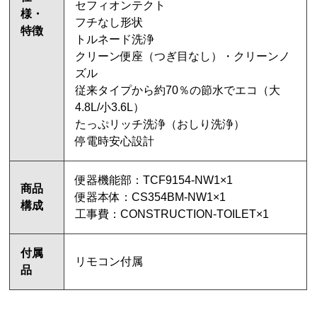
セフィオンテクト
様・
フチなし形状
特徴
トルネード洗浄
クリーン便座（つぎ目なし）・クリーンノ
ズル
従来タイプから約70％の節水でエコ（大
4.8L/小3.6L）
たっぷリッチ洗浄（おしり洗浄）
停電時安心設計
便器機能部：TCF9154-NW1×1
商品
便器本体：CS354BM-NW1×1
構成
工事費：CONSTRUCTION-TOILET×1
付属
リモコン付属
品