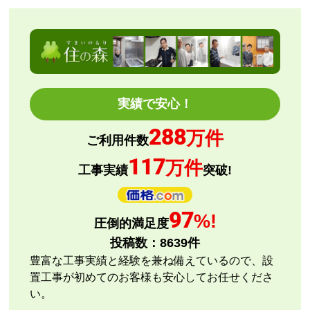
2026年8月7日 00:55
欲しい商品をスムーズに注文できましたか？
はい
ショップからの連絡や対応は適切でしたか？
はい
予定の期日までに商品が届きましたか？
実績で安心！
はい
288
商品の梱包は必要十分なものでしたか？
万件
ご利用件数
はい
117
万件
またこのショップを利用したいですか？
工事実績
突破!
はい
【注文商品】エアコン・クーラー 【注文
97
%!
圧倒的満足度
時期】2026年08月頃
投稿数：
8639
件
【このショップを選んだ理由は？】
豊富な工事実績と経験を兼ね備えているので、設
評価と価格
置工事が初めてのお客様も安心してお任せくださ
い。
【注文からどのくらいで届きましたか？】