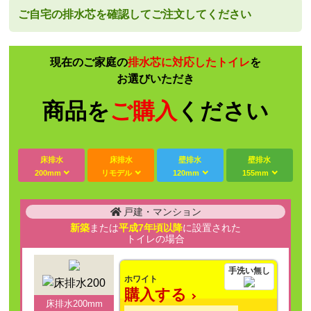
ご自宅の排水芯を確認してご注文してください
現在のご家庭の
排水芯に対応したトイレ
を
お選びいただき
商品を
ご購入
ください
床排水
床排水
壁排水
壁排水
200mm
リモデル
120mm
155mm
戸建・マンション
新築
または
平成7年頃以降
に設置された
トイレの場合
手洗い無し
ホワイト
購入する
床排水200mm