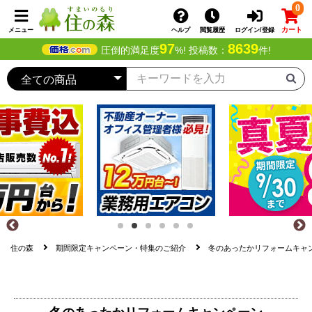
0
カート
メニュー
ヘルプ
閲覧履歴
ログイン/登録
97
8639
圧倒的満足度
%! 投稿数：
件!
住の森
期間限定キャンペーン・特集のご紹介
冬のあったかリフォームキャン