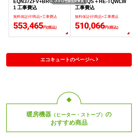
EQN37ZFV+BRC083H
S37LQS＋HE-TQWLW
1 工事費込
工事費込
無料保証付!商品+工事費込
無料保証付!商品+工事費込
553,465
510,066
円(税込)
円(税込)
エコキュートのページへ
暖房機器
の
（ヒーター・ストーブ）
おすすめ商品