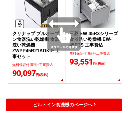
クリナップ プルオープ
三菱 EW-45R3シリーズ
ン食器洗い乾燥機 食器
食器洗い乾燥機 EW-
洗い乾燥機
45R3S 工事費込
ZWPP45R21ADK-E 工
無料保証付!商品+工事費込
事セット
93,551
円(税込)
無料保証付!商品+工事費込
90,097
円(税込)
ビルトイン食洗機のページへ