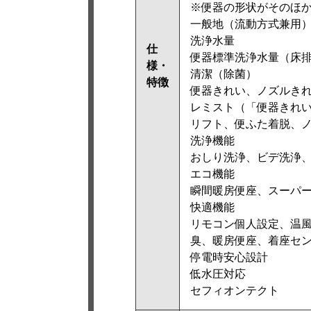
※便器の形状がそのほ
一般地（流動方式兼用
洗浄水量
仕
便器標準洗浄水量（床排水：
様・
清潔（除菌）
特徴
便器きれい、ノズルき
レミスト（「便器きれ
リフト、便ふた着脱、
洗浄機能
おしり洗浄、ビデ洗浄
エコ機能
瞬間暖房便座、スーパ
快適機能
リモコン個人設定、温
臭、暖房便座、着座セ
停電時安心設計
低水圧対応
セフィオンテクト