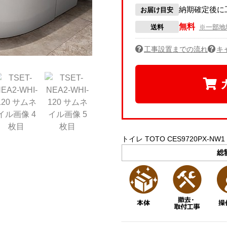
納期確定後に
お届け目安
無料
送料
※一部地
工事設置までの流れ
キ
トイレ TOTO CES9720PX-NW1
総