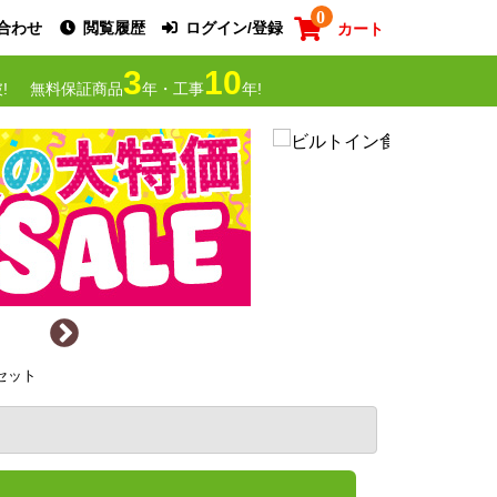
0
合わせ
閲覧履歴
ログイン/登録
カート
3
10
!
無料保証商品
年・工事
年!
事セット