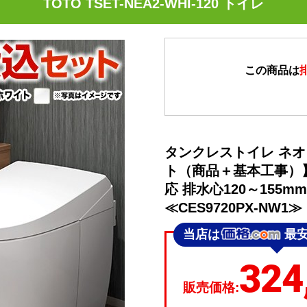
TOTO TSET-NEA2-WHI-120 トイレ
この商品は
タンクレストイレ ネオ
ト（商品＋基本工事）】 
応 排水心120～155
≪CES9720PX-NW1≫
当店は
最
324
販売価格: