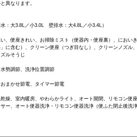
かと異なります。
）
大3.8L／小3.0L 壁排水：大4.8L／小3.4L）
れい、便座きれい、お掃除ミスト（便器内・便座裏）、におい
い」に含む）、クリーン便座（つぎ目なし）、クリーンノズル
ノズルそうじ
、水勢調節、洗浄位置調節
ーおまかせ節電、タイマー節電
風乾燥、室内暖房、やわらかライト、オート開閉、リモコン便
ンサー、オート便器洗浄・リモコン便器洗浄（便ふた閉止後洗