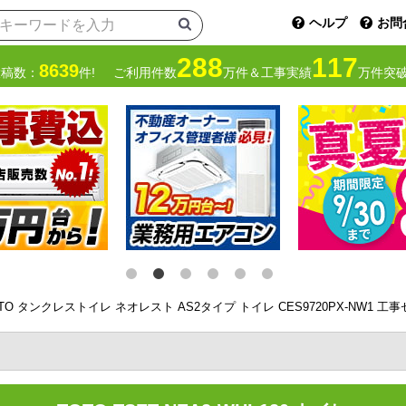
ヘルプ
お問
288
117
8639
投稿数：
件!
ご利用件数
万件＆工事実績
万件突破
TO タンクレストイレ ネオレスト AS2タイプ トイレ CES9720PX-NW1 工