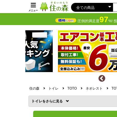
メニュー
97
圧倒的満足度
%! 
住の森
トイレ
TOTO
ネオレスト
TO
トイレ
を