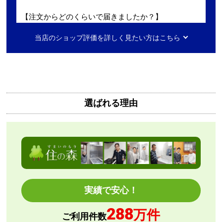
【注文からどのくらいで届きましたか？】
迅速に届いた
当店のショップ評価を詳しく見たい方はこちら
【その他感想・コメント】
工事費用が、家電量販店と比較しても鬼のように高
い。
商品価格は安く、工事費で稼ぐ形。
選ばれる理由
商品だけ買うならいいが、工事はしない方がいい。
特に追加工事が鬼のように高いので絶対しない方がい
い。
工事セットでは二度とつかわない
アト＠リエ
さん
実績で安心！
2026年7月28日 17:11
288
欲しい商品をスムーズに注文できましたか？
万件
ご利用件数
はい