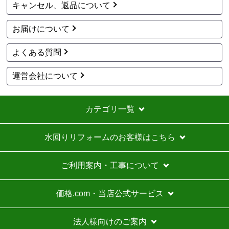
キャンセル、返品について
はい
ショップからの連絡や対応は適切でしたか？
お届けについて
はい
予定の期日までに商品が届きましたか？
よくある質問
はい
商品の梱包は必要十分なものでしたか？
運営会社について
はい
またこのショップを利用したいですか？
カテゴリ一覧
はい
【注文商品】カセットコンロ 【注文時
水回りリフォームのお客様はこちら
期】2026年06月頃（モバイルから）
ご利用案内・工事について
【このショップを選んだ理由は？】
価格が安かった
価格.com・当店公式サービス
【注文からどのくらいで届きましたか？】
法人様向けのご案内
１週間