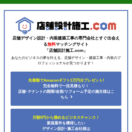
【その他感想・コメント】
取り付け可能か丁寧に対応したいいただきました
きりまきまき
さん
2026年7月17日 23:29
店舗デザイン設計・内装建築工事の専門会社とすぐ出会え
る
無料
マッチングサイト
欲しい商品をスムーズに注文できましたか？
「店舗設計施工.com」
はい
あなたのビジネスの夢を叶える、店舗デザイン・建築工事・内装のプ
ショップからの連絡や対応は適切でしたか？
ロフェッショナルが見つかります！
はい
予定の期日までに商品が届きましたか？
先着順でAmazonギフト1万円分プレゼント!
はい
完全無料で一括見積もり！
商品の梱包は必要十分なものでしたか？
店舗･テナントの開業/改装/リフォーム予定の施主様はこ
ちら
はい
またこのショップを利用したいですか？
はい
月額0円から掴めるビジネスチャンス！
新規案件を獲得したい
【注文商品】食器洗い機(食洗機) 【注文時
デザイン設計･施工会社様は