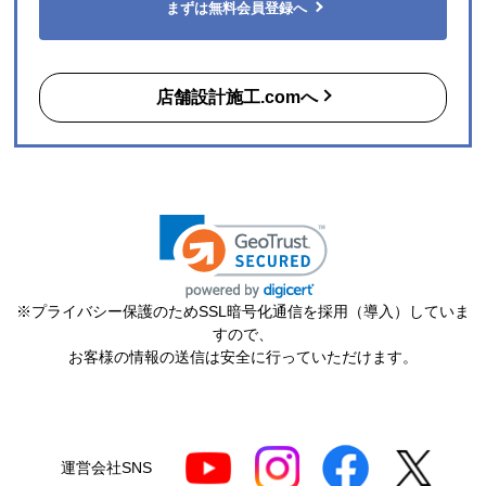
期】2026年05月頃（モバイルから）
まずは無料会員登録へ
【このショップを選んだ理由は？】
口コミもよく､最安値だった
店舗設計施工.comへ
【注文からどのくらいで届きましたか？】
希望日に設置してくださいました
【その他感想・コメント】
丁寧な設置作業でした。
すらこん
さん
2026年7月17日 18:20
欲しい商品をスムーズに注文できましたか？
※プライバシー保護のためSSL暗号化通信を採用（導入）していま
はい
すので、
お客様の情報の送信は安全に行っていただけます。
ショップからの連絡や対応は適切でしたか？
はい
予定の期日までに商品が届きましたか？
はい
運営会社SNS
商品の梱包は必要十分なものでしたか？