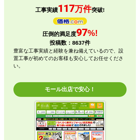
117
万件
ショップからの連絡や対応は適切でしたか？
工事実績
突破!
はい
予定の期日までに商品が届きましたか？
97
はい
%!
圧倒的満足度
商品の梱包は必要十分なものでしたか？
投稿数：
8637
件
はい
豊富な工事実績と経験を兼ね備えているので、設
またこのショップを利用したいですか？
置工事が初めてのお客様も安心してお任せくださ
いいえ
い。
【注文商品】エアコン・クーラー 【注文
時期】2026年07月頃
モール出店で安心！
商品購入から入金連絡、工事日の指定、決定、商品の
到着等はスムーズでした。
価格は再安値に近かったので住の森で注文しました
が、工事費が他のところより高く設定されていていま
す。
総額的には高くなってしまったので、エアコンに限ら
ずこちらの会社からのリピはありません。