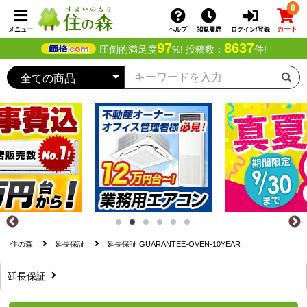
0
カート
メニュー
ヘルプ
閲覧履歴
ログイン/登録
97
8637
圧倒的満足度
%! 投稿数：
件!
住の森
延長保証
延長保証 GUARANTEE-OVEN-10YEAR
延長保証