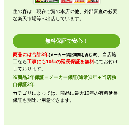
それと商品欄にもう少し細かく工事費の内訳を書いた
方がいいと思いました。
住の森は、現在ご覧の本店の他、外部審査の必要
な楽天市場等へ出店しています。
ひらり〜
さん
2026年7月26日 12:54
無料保証で安心！
欲しい商品をスムーズに注文できましたか？
商品には合計3年
、当店施
(メーカー保証期間を含む※)
はい
工なら
工事にも10年の延長保証を無料
にてお付け
ショップからの連絡や対応は適切でしたか？
しております。
はい
※商品3年保証＝メーカー保証(通常)1年＋当店独
予定の期日までに商品が届きましたか？
自保証2年
はい
カテゴリによっては、商品に最大10年の有料延長
商品の梱包は必要十分なものでしたか？
保証も別途ご用意できます。
はい
またこのショップを利用したいですか？
はい
【注文商品】エアコン・クーラー 【注文