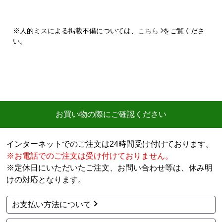
時期】2026年06月頃（モバイルから）
【このショップを選んだ理由は？】
※人的ミスによる掲載不備については、
こちら
をご覧くださ
購入した時点で最安価格でした。また、このショップ
い。
を以前利用したことがあり、対応がとても良かったの
も選択の理由の一つです。
【注文からどのくらいで届きましたか？】
3日
【その他感想・コメント】
お買い物の際にご確認ください
ショップ選らんだ理由でも述べましたが、注文から配
送まで、そのつど連絡メールが届き状況が確実に把握
インターネットでのご注文は24時間受け付けております。
できとても満足しました。
※お電話でのご注文は受け付けておりません。
機会があれば今後も利用したいショップです。
※定休日にいただいたご注文、お問い合わせ等は、休み明
けの対応となります。
ポルドブラ
さん
2026年7月24日 21:04
お支払い方法について
欲しい商品をスムーズに注文できましたか？