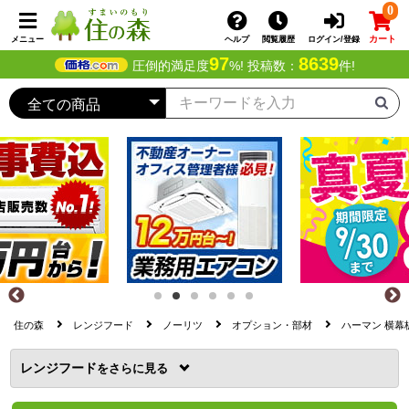
0
カート
メニュー
ヘルプ
閲覧履歴
ログイン/登録
97
8639
圧倒的満足度
%! 投稿数：
件!
住の森
レンジフード
ノーリツ
オプション・部材
ハーマン 横幕板 
レンジフード
を