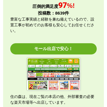
【注文商品】エアコン・クーラー 【注文
97
%!
圧倒的満足度
時期】2026年08月頃
投稿数：
8639
件
【このショップを選んだ理由は？】
豊富な工事実績と経験を兼ね備えているので、設
評価と価格
置工事が初めてのお客様も安心してお任せくださ
い。
【注文からどのくらいで届きましたか？】
指定日通りに届きました
モール出店で安心！
【その他感想・コメント】
エアコン本体の購入のみ（工事無し）でしたが、連絡
も早く安心して購入できました。
こちらの都合で、最短でお届けいただくようご依頼。
施工業者への連絡の都合上、何度かメールをさせてい
ただきましたが、連絡も早く安心して購入させていた
だくことができました。
住の森は、現在ご覧の本店の他、外部審査の必要
な楽天市場等へ出店しています。
kazumorimori
さん