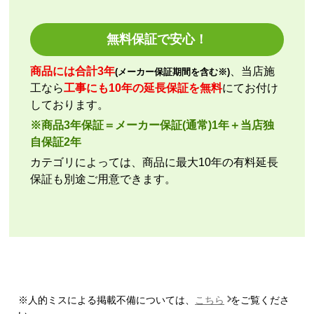
2026年7月29日 07:13
欲しい商品をスムーズに注文できましたか？
無料保証で安心！
はい
ショップからの連絡や対応は適切でしたか？
商品には合計3年
、当店施
(メーカー保証期間を含む※)
いいえ
工なら
工事にも10年の延長保証を無料
にてお付け
予定の期日までに商品が届きましたか？
しております。
はい
※商品3年保証＝メーカー保証(通常)1年＋当店独
商品の梱包は必要十分なものでしたか？
自保証2年
はい
カテゴリによっては、商品に最大10年の有料延長
またこのショップを利用したいですか？
保証も別途ご用意できます。
いいえ
【注文商品】エアコン・クーラー 【注文
時期】2026年07月頃
【このショップを選んだ理由は？】
商品価格の安さ
※人的ミスによる掲載不備については、
こちら
をご覧くださ
【注文からどのくらいで届きましたか？】