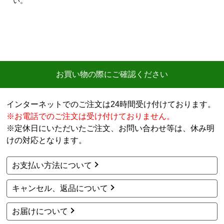
い。
迅速に届いた
【その他感想・コメント】
工事費用が、家電量販店と比較しても鬼のように高
い。
商品価格は安く、工事費で稼ぐ形。
お買い物の際にご確認ください
商品だけ買うならいいが、工事はしない方がいい。
特に追加工事が鬼のように高いので絶対しない方がい
インターネットでのご注文は24時間受け付けております。
い。
※お電話でのご注文は受け付けておりません。
※定休日にいただいたご注文、お問い合わせ等は、休み明
工事セットでは二度とつかわない
けの対応となります。
アト＠リエ
さん
お支払い方法について
2026年7月28日 17:11
キャンセル、返品について
欲しい商品をスムーズに注文できましたか？
はい
お届けについて
ショップからの連絡や対応は適切でしたか？