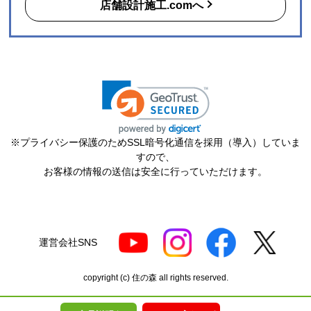
店舗設計施工.comへ
【このショップを選んだ理由は？】
購入した時点で最安価格でした。また、このショップ
を以前利用したことがあり、対応がとても良かったの
も選択の理由の一つです。
【注文からどのくらいで届きましたか？】
3日
【その他感想・コメント】
※プライバシー保護のためSSL暗号化通信を採用（導入）していま
ショップ選らんだ理由でも述べましたが、注文から配
すので、
送まで、そのつど連絡メールが届き状況が確実に把握
お客様の情報の送信は安全に行っていただけます。
できとても満足しました。
機会があれば今後も利用したいショップです。
ポルドブラ
さん
運営会社SNS
2026年7月24日 21:04
copyright (c) 住の森 all rights reserved.
欲しい商品をスムーズに注文できましたか？
はい