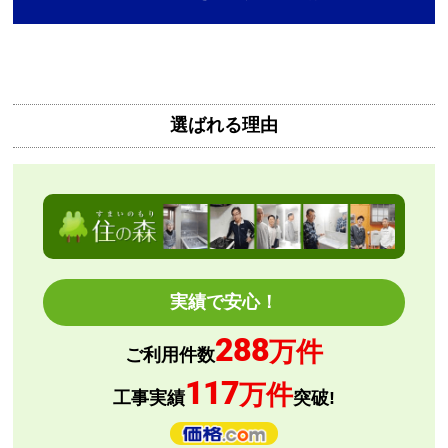
【その他感想・コメント】
無料で3年保証もついてありがたかったです。
選ばれる理由
Mash77777
さん
2026年8月7日 00:55
欲しい商品をスムーズに注文できましたか？
はい
ショップからの連絡や対応は適切でしたか？
はい
予定の期日までに商品が届きましたか？
実績で安心！
はい
288
商品の梱包は必要十分なものでしたか？
万件
ご利用件数
はい
117
万件
またこのショップを利用したいですか？
工事実績
突破!
はい