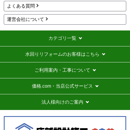
はい
よくある質問
予定の期日までに商品が届きましたか？
はい
運営会社について
商品の梱包は必要十分なものでしたか？
はい
カテゴリ一覧
またこのショップを利用したいですか？
いいえ
水回りリフォームのお客様はこちら
【注文商品】エアコン・クーラー 【注文
時期】2026年07月頃
ご利用案内・工事について
商品購入から入金連絡、工事日の指定、決定、商品の
到着等はスムーズでした。
価格.com・当店公式サービス
価格は再安値に近かったので住の森で注文しました
が、工事費が他のところより高く設定されていていま
法人様向けのご案内
す。
総額的には高くなってしまったので、エアコンに限ら
ずこちらの会社からのリピはありません。
それと商品欄にもう少し細かく工事費の内訳を書いた
方がいいと思いました。