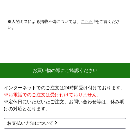
【このショップを選んだ理由は？】
商品価格の安さ
※人的ミスによる掲載不備については、
こちら
をご覧くださ
【注文からどのくらいで届きましたか？】
い。
迅速に届いた
【その他感想・コメント】
工事費用が、家電量販店と比較しても鬼のように高
い。
商品価格は安く、工事費で稼ぐ形。
お買い物の際にご確認ください
商品だけ買うならいいが、工事はしない方がいい。
特に追加工事が鬼のように高いので絶対しない方がい
インターネットでのご注文は24時間受け付けております。
い。
※お電話でのご注文は受け付けておりません。
※定休日にいただいたご注文、お問い合わせ等は、休み明
工事セットでは二度とつかわない
けの対応となります。
アト＠リエ
さん
お支払い方法について
2026年7月28日 17:11