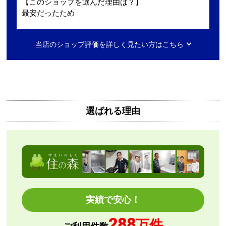
【このショップを選んだ理由は？】
最安だったため
【注文からどのくらいで届きましたか？】
当店のショップ評価を詳しく見たい方はこちら
2日ほど
【その他感想・コメント】
無料で3年保証もついてありがたかったです。
選ばれる理由
Mash77777
さん
2026年8月7日 00:55
欲しい商品をスムーズに注文できましたか？
はい
ショップからの連絡や対応は適切でしたか？
はい
予定の期日までに商品が届きましたか？
実績で安心！
はい
288
商品の梱包は必要十分なものでしたか？
万件