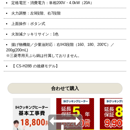
定格電圧・消費電力：単相200V・4.0kW（20A）
火力調整：左9段階、右7段階
上面操作：ボタン式
火加減クッキリサイン：1色
揚げ物機能／少量油対応：右IH3段階（160、180、200℃）／
200g(200mL)
※三菱専用天ぷら鍋は付属しておりません。
【 CS-H28B の後継モデル】
合わせて購入