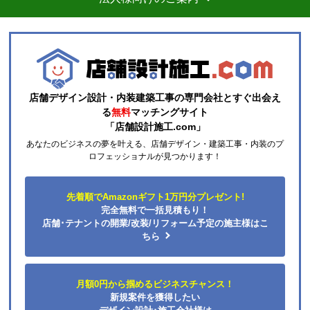
す。
総額的には高くなってしまったので、エアコンに限ら
ずこちらの会社からのリピはありません。
それと商品欄にもう少し細かく工事費の内訳を書いた
方がいいと思いました。
店舗デザイン設計・内装建築工事の専門会社とすぐ出会え
ひらり〜
さん
る
無料
マッチングサイト
「店舗設計施工.com」
2026年7月26日 12:54
あなたのビジネスの夢を叶える、店舗デザイン・建築工事・内装のプ
欲しい商品をスムーズに注文できましたか？
ロフェッショナルが見つかります！
はい
ショップからの連絡や対応は適切でしたか？
先着順でAmazonギフト1万円分プレゼント!
はい
完全無料で一括見積もり！
予定の期日までに商品が届きましたか？
店舗･テナントの開業/改装/リフォーム予定の施主様はこ
はい
ちら
商品の梱包は必要十分なものでしたか？
はい
月額0円から掴めるビジネスチャンス！
またこのショップを利用したいですか？
新規案件を獲得したい
はい