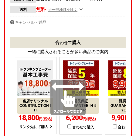
無料
送料
※一部地域を除く
キャンセル・返品
合わせて購入
一緒に購入されることが多い商品のご案内
当店オリジナル
延長保証
延長保証
CONSTRUCTION-I
GUARANTEE-IH-5
GUARANTEE-I
H
YEAR
YEAR
18,800
6,200
9,900
円(税込)
円(税込)
円(
リンク先にて購入
合わせて購入
合わせて