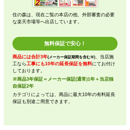
だくことができました。
住の森は、現在ご覧の本店の他、外部審査の必要
な楽天市場等へ出店しています。
kazumorimori
さん
2026年7月29日 07:13
欲しい商品をスムーズに注文できましたか？
無料保証で安心！
はい
ショップからの連絡や対応は適切でしたか？
商品には合計3年
、当店施
(メーカー保証期間を含む※)
いいえ
工なら
工事にも10年の延長保証を無料
にてお付け
予定の期日までに商品が届きましたか？
しております。
はい
※商品3年保証＝メーカー保証(通常)1年＋当店独
商品の梱包は必要十分なものでしたか？
自保証2年
はい
カテゴリによっては、商品に最大10年の有料延長
またこのショップを利用したいですか？
保証も別途ご用意できます。
いいえ
【注文商品】エアコン・クーラー 【注文
時期】2026年07月頃