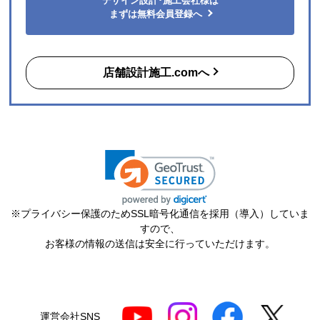
デザイン設計･施工会社様は
まずは無料会員登録へ
【注文商品】エアコン・クーラー 【注文
時期】2026年06月頃（モバイルから）
店舗設計施工.comへ
【このショップを選んだ理由は？】
購入した時点で最安価格でした。また、このショップ
を以前利用したことがあり、対応がとても良かったの
も選択の理由の一つです。
【注文からどのくらいで届きましたか？】
3日
【その他感想・コメント】
※プライバシー保護のためSSL暗号化通信を採用（導入）していま
ショップ選らんだ理由でも述べましたが、注文から配
すので、
送まで、そのつど連絡メールが届き状況が確実に把握
お客様の情報の送信は安全に行っていただけます。
できとても満足しました。
機会があれば今後も利用したいショップです。
ポルドブラ
さん
運営会社SNS