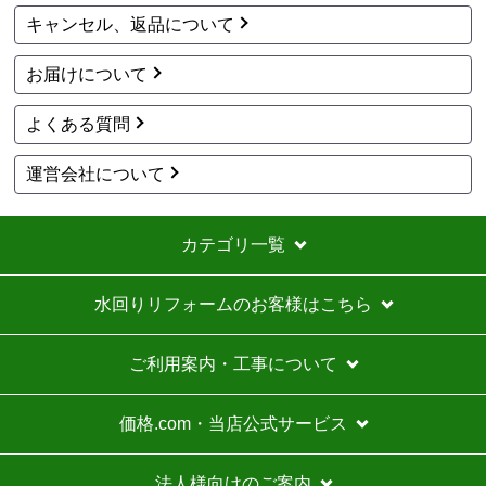
キャンセル、返品について
欲しい商品をスムーズに注文できましたか？
はい
お届けについて
ショップからの連絡や対応は適切でしたか？
はい
よくある質問
予定の期日までに商品が届きましたか？
はい
運営会社について
商品の梱包は必要十分なものでしたか？
はい
カテゴリ一覧
またこのショップを利用したいですか？
いいえ
水回りリフォームのお客様はこちら
【注文商品】エアコン・クーラー 【注文
時期】2026年07月頃
ご利用案内・工事について
商品購入から入金連絡、工事日の指定、決定、商品の
到着等はスムーズでした。
価格.com・当店公式サービス
価格は再安値に近かったので住の森で注文しました
が、工事費が他のところより高く設定されていていま
法人様向けのご案内