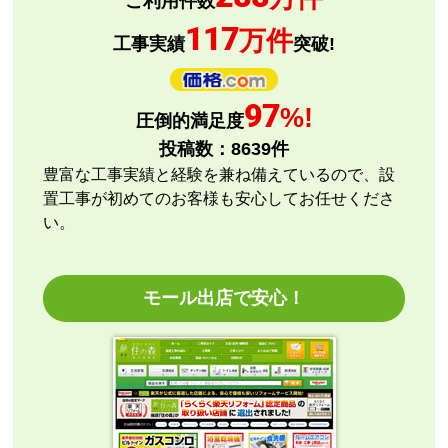
ご利用件数
はい
117
万件
またこのショップを利用したいですか？
工事実績
突破!
はい
【注文商品】エアコン・クーラー 【注文
97
%!
圧倒的満足度
時期】2026年08月頃
投稿数：
8639
件
【このショップを選んだ理由は？】
豊富な工事実績と経験を兼ね備えているので、設
評価と価格
置工事が初めてのお客様も安心してお任せくださ
い。
【注文からどのくらいで届きましたか？】
指定日通りに届きました
モール出店で安心！
【その他感想・コメント】
エアコン本体の購入のみ（工事無し）でしたが、連絡
も早く安心して購入できました。
こちらの都合で、最短でお届けいただくようご依頼。
施工業者への連絡の都合上、何度かメールをさせてい
ただきましたが、連絡も早く安心して購入させていた