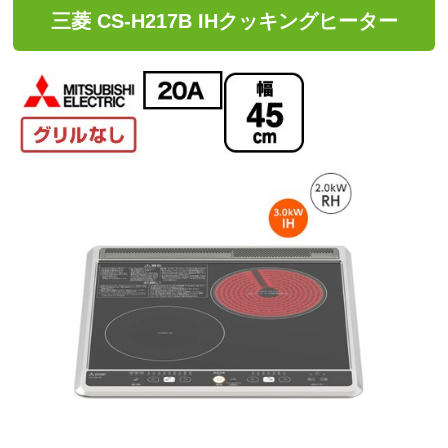
三菱 CS-H217B IHクッキングヒーター