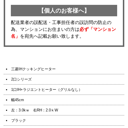
【個人のお客様へ】
配送業者の誤配送・工事担任者の誤訪問の防止の
為、マンションにお住まいの方は
必ず「マンション
名」
を宛先へ記載お願い致します。
三菱IHクッキングヒーター
2口シリーズ
1口IH+ラジエントヒーター（グリルなし）
幅45cm
左：3.0kｗ 右RH：2.0ｋW
ブラック