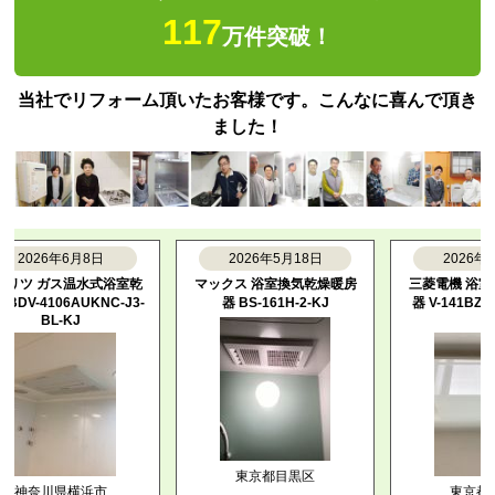
117
万件突破！
当社でリフォーム頂いたお客様です。こんなに喜んで頂き
ました！
2026年6月8日
2026年5月18日
2026年5月1
ツ ガス温水式浴室乾
マックス 浴室換気乾燥暖房
三菱電機 浴室換気
V-4106AUKNC-J3-
器 BS-161H-2-KJ
器 V-141BZ5--P-
BL-KJ
KJ
東京都目黒区
神奈川県横浜市
東京都練馬