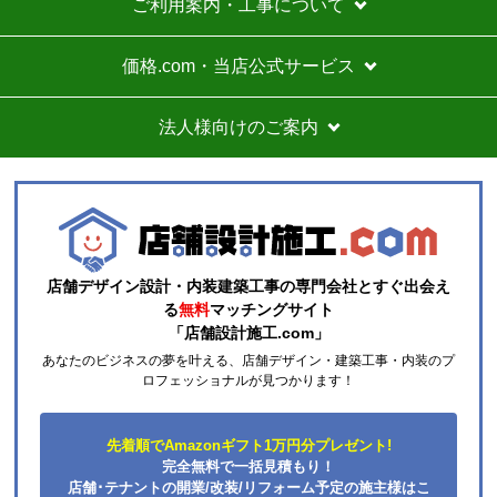
ご利用案内・工事について
商品購入から入金連絡、工事日の指定、決定、商品の
到着等はスムーズでした。
価格.com・当店公式サービス
価格は再安値に近かったので住の森で注文しました
が、工事費が他のところより高く設定されていていま
法人様向けのご案内
す。
総額的には高くなってしまったので、エアコンに限ら
ずこちらの会社からのリピはありません。
それと商品欄にもう少し細かく工事費の内訳を書いた
方がいいと思いました。
店舗デザイン設計・内装建築工事の専門会社とすぐ出会え
ひらり〜
さん
る
無料
マッチングサイト
「店舗設計施工.com」
2026年7月26日 12:54
あなたのビジネスの夢を叶える、店舗デザイン・建築工事・内装のプ
欲しい商品をスムーズに注文できましたか？
ロフェッショナルが見つかります！
はい
ショップからの連絡や対応は適切でしたか？
先着順でAmazonギフト1万円分プレゼント!
はい
完全無料で一括見積もり！
予定の期日までに商品が届きましたか？
店舗･テナントの開業/改装/リフォーム予定の施主様はこ