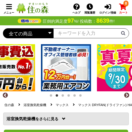
0
カート
メニュー
ヘルプ
閲覧履歴
ログイン/登録
97
8639
圧倒的満足度
%! 投稿数：
件!
住の森
浴室換気乾燥機
マックス
マックス DRYFAN(ドライファン) H
浴室換気乾燥機
を