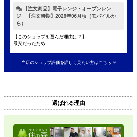
【注文商品】電子レンジ・オーブンレン
ジ 【注文時期】2026年06月頃（モバイルか
ら）
【このショップを選んだ理由は？】
最安だったため
【注文からどのくらいで届きましたか？】
当店のショップ評価を詳しく見たい方はこちら
2日ほど
【その他感想・コメント】
無料で3年保証もついてありがたかったです。
選ばれる理由
Mash77777
さん
2026年8月7日 00:55
欲しい商品をスムーズに注文できましたか？
はい