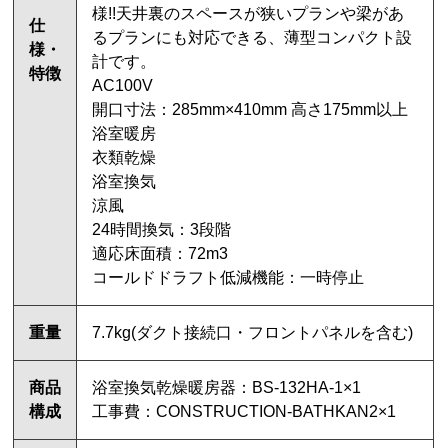
様!!天井裏のスペースが狭いプランや梁があ
仕
るプランにも対応できる、薄型コンパクト設
様・
計です。
特徴
AC100V
開口寸法：285mm×410mm 高さ175mm以上
浴室暖房
衣類乾燥
浴室換気
涼風
24時間換気：3段階
適応床面積：72m3
コールドドラフト低減機能：一時停止
重量
7.7kg(ダクト接続口・フロントパネルを含む)
商品
浴室換気乾燥暖房器：BS-132HA-1×1
構成
工事費：CONSTRUCTION-BATHKAN2×1