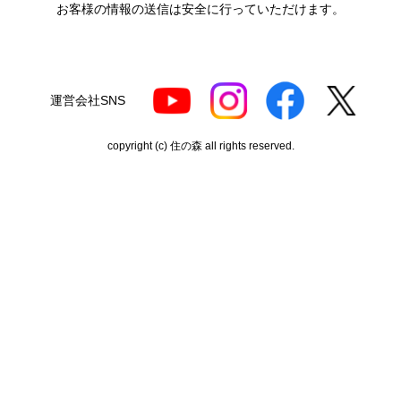
お客様の情報の送信は安全に行っていただけます。
できとても満足しました。
機会があれば今後も利用したいショップです。
ポルドブラ
さん
運営会社SNS
2026年7月24日 21:04
copyright (c) 住の森 all rights reserved.
欲しい商品をスムーズに注文できましたか？
はい
ショップからの連絡や対応は適切でしたか？
はい
予定の期日までに商品が届きましたか？
はい
商品の梱包は必要十分なものでしたか？
はい
またこのショップを利用したいですか？
はい
【注文商品】カセットコンロ 【注文時