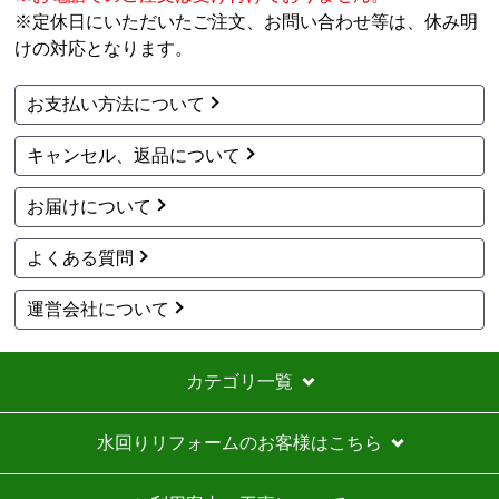
※定休日にいただいたご注文、お問い合わせ等は、休み明
工事セットでは二度とつかわない
けの対応となります。
アト＠リエ
さん
お支払い方法について
2026年7月28日 17:11
キャンセル、返品について
欲しい商品をスムーズに注文できましたか？
はい
お届けについて
ショップからの連絡や対応は適切でしたか？
はい
よくある質問
予定の期日までに商品が届きましたか？
はい
運営会社について
商品の梱包は必要十分なものでしたか？
はい
カテゴリ一覧
またこのショップを利用したいですか？
いいえ
水回りリフォームのお客様はこちら
【注文商品】エアコン・クーラー 【注文
時期】2026年07月頃