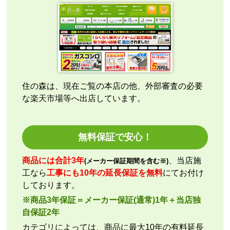
も早く安心して購入できました。
こちらの都合で、最短でお届けいただくようご依頼。
施工業者への連絡の都合上、何度かメールをさせてい
ただきましたが、連絡も早く安心して購入させていた
だくことができました。
住の森は、現在ご覧の本店の他、外部審査の必要
な楽天市場等へ出店しています。
kazumorimori
さん
2026年7月29日 07:13
欲しい商品をスムーズに注文できましたか？
無料保証で安心！
はい
ショップからの連絡や対応は適切でしたか？
商品には合計3年
、当店施
(メーカー保証期間を含む※)
いいえ
工なら
工事にも10年の延長保証を無料
にてお付け
予定の期日までに商品が届きましたか？
しております。
はい
※商品3年保証＝メーカー保証(通常)1年＋当店独
商品の梱包は必要十分なものでしたか？
自保証2年
はい
カテゴリによっては、商品に最大10年の有料延長