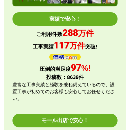
ショップからの連絡や対応は適切でしたか？
はい
予定の期日までに商品が届きましたか？
実績で安心！
はい
288
商品の梱包は必要十分なものでしたか？
万件
ご利用件数
はい
117
万件
またこのショップを利用したいですか？
工事実績
突破!
はい
【注文商品】エアコン・クーラー 【注文
97
%!
圧倒的満足度
時期】2026年08月頃
投稿数：
8639
件
【このショップを選んだ理由は？】
豊富な工事実績と経験を兼ね備えているので、設
評価と価格
置工事が初めてのお客様も安心してお任せくださ
い。
【注文からどのくらいで届きましたか？】
指定日通りに届きました
モール出店で安心！
【その他感想・コメント】
エアコン本体の購入のみ（工事無し）でしたが、連絡