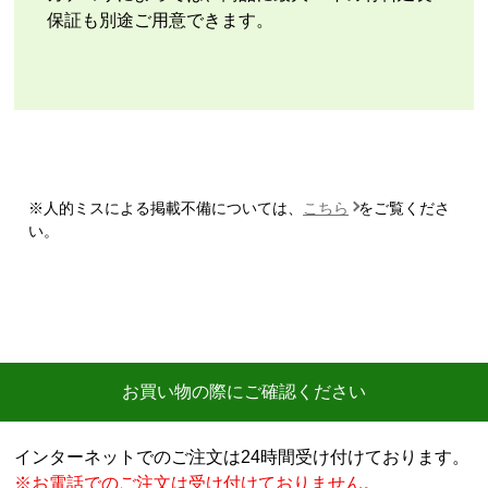
またこのショップを利用したいですか？
保証も別途ご用意できます。
いいえ
【注文商品】エアコン・クーラー 【注文
時期】2026年07月頃
【このショップを選んだ理由は？】
商品価格の安さ
※人的ミスによる掲載不備については、
こちら
をご覧くださ
【注文からどのくらいで届きましたか？】
い。
迅速に届いた
【その他感想・コメント】
工事費用が、家電量販店と比較しても鬼のように高
い。
商品価格は安く、工事費で稼ぐ形。
お買い物の際にご確認ください
商品だけ買うならいいが、工事はしない方がいい。
特に追加工事が鬼のように高いので絶対しない方がい
インターネットでのご注文は24時間受け付けております。
い。
※お電話でのご注文は受け付けておりません。