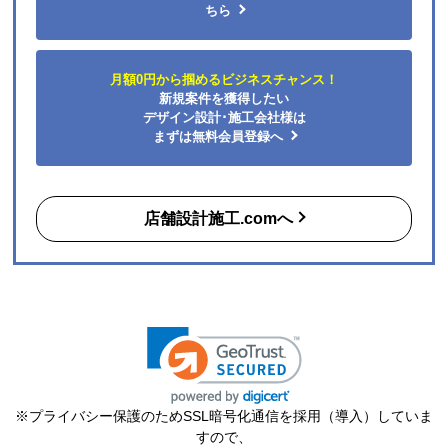
はい
ちら
商品の梱包は必要十分なものでしたか？
はい
月額0円から掴めるビジネスチャンス！
またこのショップを利用したいですか？
新規案件を獲得したい
はい
デザイン設計･施工会社様は
まずは無料会員登録へ
【注文商品】エアコン・クーラー 【注文
時期】2026年06月頃（モバイルから）
店舗設計施工.comへ
【このショップを選んだ理由は？】
購入した時点で最安価格でした。また、このショップ
を以前利用したことがあり、対応がとても良かったの
も選択の理由の一つです。
【注文からどのくらいで届きましたか？】
3日
【その他感想・コメント】
※プライバシー保護のためSSL暗号化通信を採用（導入）していま
ショップ選らんだ理由でも述べましたが、注文から配
すので、
送まで、そのつど連絡メールが届き状況が確実に把握