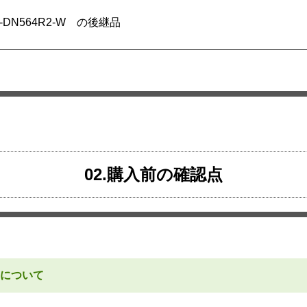
 AS-DN564R2-W の後継品
02.購入前の確認点
について