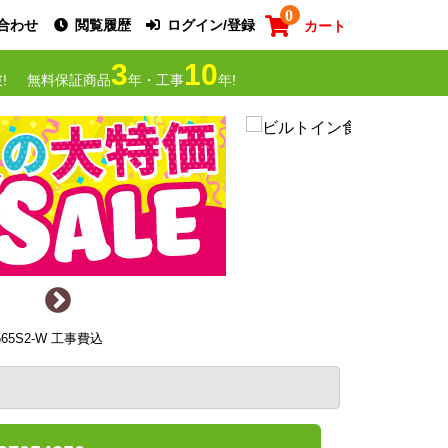
0
合わせ
閲覧履歴
ログイン/登録
カート
3
10
!
無料保証商品
年・工事
年!
65S2-W 工事費込