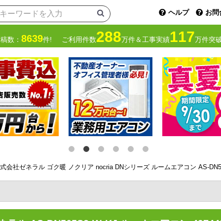
ヘルプ
お問
288
117
8639
投稿数：
件!
ご利用件数
万件＆工事実績
万件突破
式会社ゼネラル ゴク暖 ノクリア nocria DNシリーズ ルームエアコン AS-DN5