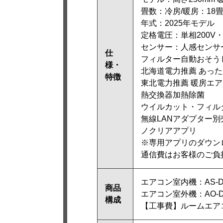
畳数：冷房/暖房：18
年式：2025年モデル
定格電圧：単相200V・
センサー：人感センサ
仕
フィルター自動おそう
様・
北海道電力推薦 あっ
特徴
東北電力推薦 暖房エ
熱交換器加熱除菌
ウイルカット・フィル
無線LANアダプター別
ノクリアアプリ
※専用アプリのダウン
通信費はお客様のご負
エアコン室内機：AS-DN
商品
エアコン室外機：AO-DN
構成
【工事費】ルームエアコン：