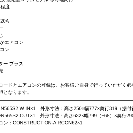
畳程度
20A
ー
じ
たかエアコン
アコン
ター プラス
売
ロードとエアコンの登録は、お客様ご自身で行っていただく必
担となります。
565S2-W-IN×1 外形寸法：高さ250×幅777×奥行319（据付
565S2-OUT×1 外形寸法：高さ632×幅799（+68）×奥行29
CONSTRUCTION-AIRCON62×1