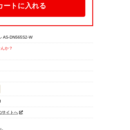
カートに入れる
S-DN565S2-W
せんか？
J
のサイトへ
ル