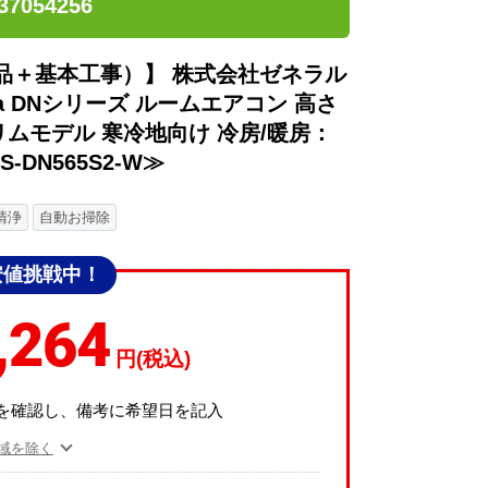
7054256
品＋基本工事）】 株式会社ゼネラル
ia DNシリーズ ルームエアコン 高さ
リムモデル 寒冷地向け 冷房/暖房：
-DN565S2-W≫
清浄
自動お掃除
安値挑戦中！
,264
円(税込)
を確認し、備考に希望日を記入
域を除く