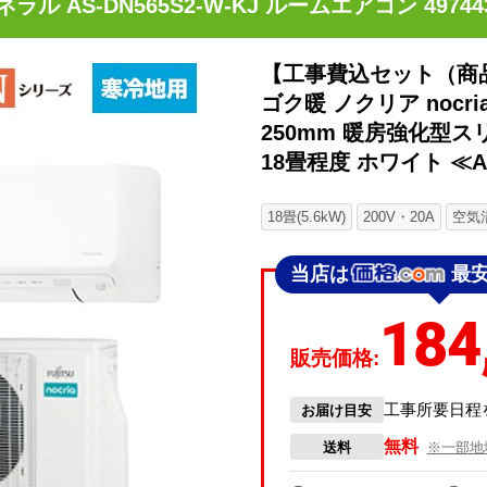
ル AS-DN565S2-W-KJ ルームエアコン 497443
【工事費込セット（商
ゴク暖 ノクリア nocr
250mm 暖房強化型ス
18畳程度 ホワイト ≪AS
18畳(5.6kW)
200V・20A
空気
当店は
最
184
販売価格:
工事所要日程
お届け目安
無料
送料
※一部地