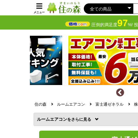
メニュー
97
圧倒的満足度
%! 
住の森
ルームエアコン
富士通ゼネラル
株
ルームエアコン
を