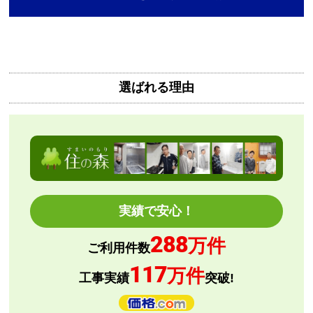
【その他感想・コメント】
無料で3年保証もついてありがたかったです。
選ばれる理由
Mash77777
さん
2026年8月7日 00:55
欲しい商品をスムーズに注文できましたか？
はい
ショップからの連絡や対応は適切でしたか？
はい
予定の期日までに商品が届きましたか？
実績で安心！
はい
288
商品の梱包は必要十分なものでしたか？
万件
ご利用件数
はい
117
万件
またこのショップを利用したいですか？
工事実績
突破!
はい