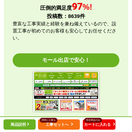
【注文商品】エアコン・クーラー 【注文
97
%!
圧倒的満足度
時期】2026年08月頃
投稿数：
8639
件
【このショップを選んだ理由は？】
豊富な工事実績と経験を兼ね備えているので、設
評価と価格
置工事が初めてのお客様も安心してお任せくださ
い。
【注文からどのくらいで届きましたか？】
指定日通りに届きました
モール出店で安心！
【その他感想・コメント】
エアコン本体の購入のみ（工事無し）でしたが、連絡
も早く安心して購入できました。
こちらの都合で、最短でお届けいただくようご依頼。
施工業者への連絡の都合上、何度かメールをさせてい
ただきましたが、連絡も早く安心して購入させていた
だくことができました。
住の森は、現在ご覧の本店の他、外部審査の必要
同時に工事も
現在商品のみ
商品説明
工事セットへ
カートに入れる
な楽天市場等へ出店しています。
kazumorimori
さん