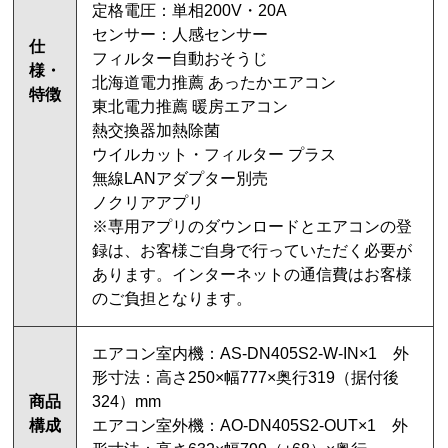
定格電圧：単相200V・20A
センサー：人感センサー
仕
フィルター自動おそうじ
様・
北海道電力推薦 あったかエアコン
特徴
東北電力推薦 暖房エアコン
熱交換器加熱除菌
ウイルカット・フィルター プラス
無線LANアダプター別売
ノクリアアプリ
※専用アプリのダウンロードとエアコンの登
録は、お客様ご自身で行っていただく必要が
あります。インターネットの通信費はお客様
のご負担となります。
エアコン室内機：AS-DN405S2-W-IN×1 外
形寸法：高さ250×幅777×奥行319（据付後
商品
324）mm
構成
エアコン室外機：AO-DN405S2-OUT×1 外