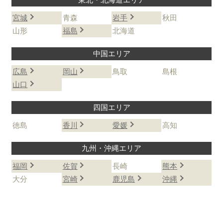
宮城
青森
岩手
秋田
山形
福島
北海道
中国エリア
広島
岡山
鳥取
島根
山口
四国エリア
徳島
香川
愛媛
高知
九州・沖縄エリア
福岡
佐賀
長崎
熊本
大分
宮崎
鹿児島
沖縄