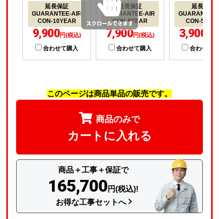
延長保証
延長保証
延長保証
GUARANTEE-AIR
GUARANTEE-AIR
GUARANTEE-
CON-10YEAR
CON-8YEAR
CON-5YEA
9,900
7,900
3,900
円(税込)
円(税込)
円(
合わせて購入
合わせて購入
合わせて
このページは商品単品の販売です。
商品のみで
カートに入れる
商品＋工事＋保証で
165,700
円(税込)!
お得な工事セットへ