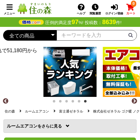
0
カート
メニュー
ヘルプ
閲覧履歴
ログイン/登録
97
8639
圧倒的満足度
%! 投稿数：
件!
住の森
ルームエアコン
富士通ゼネラル
株式会社ゼネラル ゴク暖 ノクリア 
ルームエアコン
を