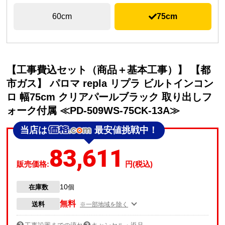
60cm
75cm
【工事費込セット（商品＋基本工事）】 【都
市ガス】 パロマ repla リプラ ビルトインコン
ロ 幅75cm クリアパールブラック 取り出しフ
ォーク付属 ≪PD-509WS-75CK-13A≫
当店は
最安値挑戦中！
83,611
販売価格:
円(税込)
10
在庫数
個
無料
送料
※一部地域を除く