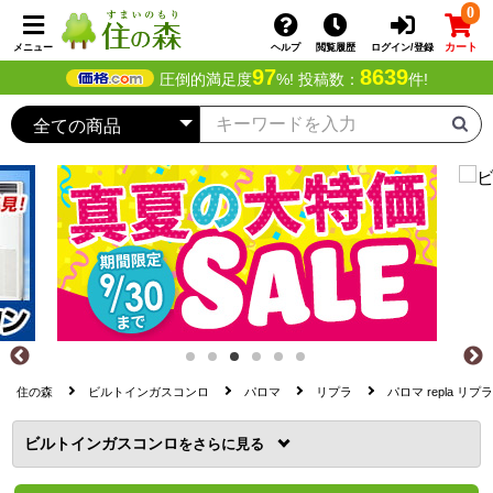
0
カート
メニュー
ヘルプ
閲覧履歴
ログイン/登録
97
8639
圧倒的満足度
%! 投稿数：
件!
住の森
ビルトインガスコンロ
パロマ
リプラ
パロマ repla リプ
ビルトインガスコンロ
を