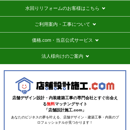
水回りリフォームのお客様はこちら
【注文商品】エアコン・クーラー 【注文
時期】2026年07月頃
ご利用案内・工事について
商品購入から入金連絡、工事日の指定、決定、商品の
到着等はスムーズでした。
価格.com・当店公式サービス
価格は再安値に近かったので住の森で注文しました
が、工事費が他のところより高く設定されていていま
法人様向けのご案内
す。
総額的には高くなってしまったので、エアコンに限ら
ずこちらの会社からのリピはありません。
それと商品欄にもう少し細かく工事費の内訳を書いた
方がいいと思いました。
店舗デザイン設計・内装建築工事の専門会社とすぐ出会え
ひらり〜
さん
る
無料
マッチングサイト
「店舗設計施工.com」
2026年7月26日 12:54
あなたのビジネスの夢を叶える、店舗デザイン・建築工事・内装のプ
欲しい商品をスムーズに注文できましたか？
ロフェッショナルが見つかります！
はい