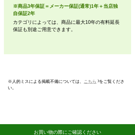
はい
※商品3年保証＝メーカー保証(通常)1年＋当店独
商品の梱包は必要十分なものでしたか？
自保証2年
はい
カテゴリによっては、商品に最大10年の有料延長
またこのショップを利用したいですか？
保証も別途ご用意できます。
いいえ
【注文商品】エアコン・クーラー 【注文
時期】2026年07月頃
【このショップを選んだ理由は？】
商品価格の安さ
※人的ミスによる掲載不備については、
こちら
をご覧くださ
【注文からどのくらいで届きましたか？】
い。
迅速に届いた
【その他感想・コメント】
工事費用が、家電量販店と比較しても鬼のように高
い。
商品価格は安く、工事費で稼ぐ形。
お買い物の際にご確認ください