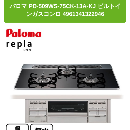
パロマ PD-509WS-75CK-13A-KJ ビルトイ
ンガスコンロ 4961341322946