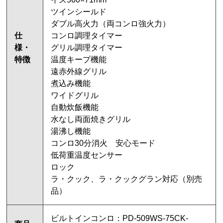
ツインシールド
ダブル高火力（両コンロ強火力）
仕
コンロ調理タイマー
様・
グリル調理タイマー
特徴
温度キープ機能
遠赤外線グリル
煮込み機能
ワイドグリル
自動炊飯機能
水なし両面焼きグリル
湯沸し機能
コンロ30分消火 安心モード
低荷重温度センサー
ロック
ラ・クック、ラ・クックグラン対応（別売
品）
ビルトインコンロ：PD-509WS-75CK-