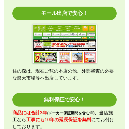
指定日通りに届きました
モール出店で安心！
【その他感想・コメント】
エアコン本体の購入のみ（工事無し）でしたが、連絡
も早く安心して購入できました。
こちらの都合で、最短でお届けいただくようご依頼。
施工業者への連絡の都合上、何度かメールをさせてい
ただきましたが、連絡も早く安心して購入させていた
だくことができました。
住の森は、現在ご覧の本店の他、外部審査の必要
な楽天市場等へ出店しています。
kazumorimori
さん
2026年7月29日 07:13
欲しい商品をスムーズに注文できましたか？
無料保証で安心！
はい
ショップからの連絡や対応は適切でしたか？
商品には合計3年
、当店施
(メーカー保証期間を含む※)
いいえ
工なら
工事にも10年の延長保証を無料
にてお付け
予定の期日までに商品が届きましたか？
しております。