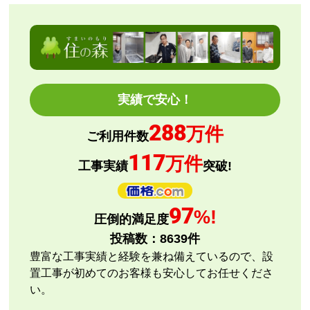
欲しい商品をスムーズに注文できましたか？
はい
ショップからの連絡や対応は適切でしたか？
はい
予定の期日までに商品が届きましたか？
実績で安心！
はい
288
商品の梱包は必要十分なものでしたか？
万件
ご利用件数
はい
117
万件
またこのショップを利用したいですか？
工事実績
突破!
はい
【注文商品】エアコン・クーラー 【注文
97
%!
圧倒的満足度
時期】2026年08月頃
投稿数：
8639
件
【このショップを選んだ理由は？】
豊富な工事実績と経験を兼ね備えているので、設
評価と価格
置工事が初めてのお客様も安心してお任せくださ
い。
【注文からどのくらいで届きましたか？】