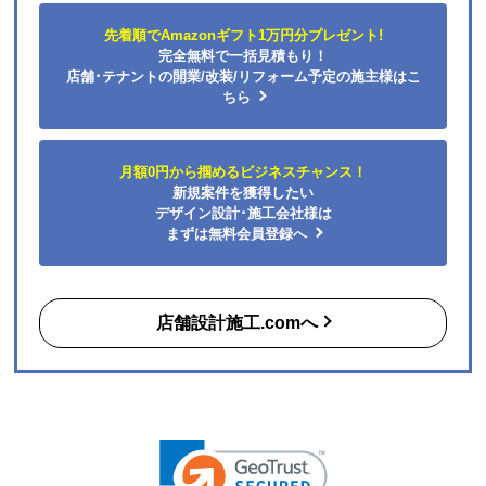
ショップからの連絡や対応は適切でしたか？
先着順でAmazonギフト1万円分プレゼント!
はい
完全無料で一括見積もり！
予定の期日までに商品が届きましたか？
店舗･テナントの開業/改装/リフォーム予定の施主様はこ
はい
ちら
商品の梱包は必要十分なものでしたか？
はい
月額0円から掴めるビジネスチャンス！
またこのショップを利用したいですか？
新規案件を獲得したい
はい
デザイン設計･施工会社様は
まずは無料会員登録へ
【注文商品】エアコン・クーラー 【注文
時期】2026年06月頃（モバイルから）
店舗設計施工.comへ
【このショップを選んだ理由は？】
購入した時点で最安価格でした。また、このショップ
を以前利用したことがあり、対応がとても良かったの
も選択の理由の一つです。
【注文からどのくらいで届きましたか？】