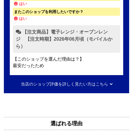
はい
またこのショップを利用したいですか？
はい
【注文商品】電子レンジ・オーブンレン
ジ 【注文時期】2026年06月頃（モバイルか
ら）
【このショップを選んだ理由は？】
最安だったため
【注文からどのくらいで届きましたか？】
当店のショップ評価を詳しく見たい方はこちら
2日ほど
【その他感想・コメント】
無料で3年保証もついてありがたかったです。
選ばれる理由
Mash77777
さん
2026年8月7日 00:55