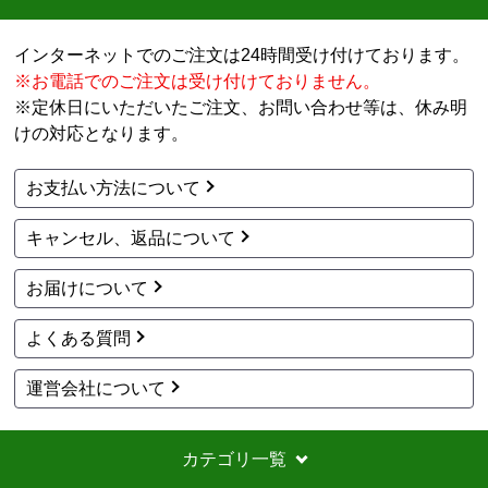
商品だけ買うならいいが、工事はしない方がいい。
特に追加工事が鬼のように高いので絶対しない方がい
インターネットでのご注文は24時間受け付けております。
い。
※お電話でのご注文は受け付けておりません。
※定休日にいただいたご注文、お問い合わせ等は、休み明
工事セットでは二度とつかわない
けの対応となります。
アト＠リエ
さん
お支払い方法について
2026年7月28日 17:11
キャンセル、返品について
欲しい商品をスムーズに注文できましたか？
はい
お届けについて
ショップからの連絡や対応は適切でしたか？
はい
よくある質問
予定の期日までに商品が届きましたか？
はい
運営会社について
商品の梱包は必要十分なものでしたか？
はい
カテゴリ一覧
またこのショップを利用したいですか？
いいえ