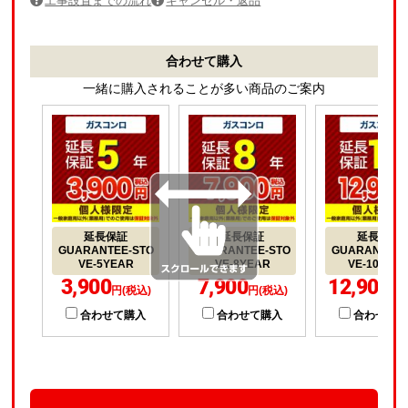
工事設置までの流れ
キャンセル・返品
合わせて購入
一緒に購入されることが多い商品のご案内
延長保証
延長保証
延長保証
GUARANTEE-STO
GUARANTEE-STO
GUARANTEE-
VE-5YEAR
VE-8YEAR
VE-10YEA
3,900
7,900
12,900
円(税込)
円(税込)
円(
合わせて購入
合わせて購入
合わせて