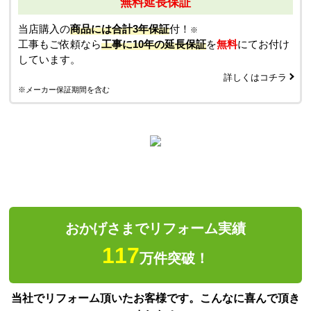
無料延長保証
当店購入の
商品には合計3年保証
付！
※
工事もご依頼なら
工事に10年の延長保証
を
無料
にてお付け
しています。
詳しくはコチラ
※メーカー保証期間を含む
おかげさまでリフォーム実績
117
万件突破！
当社でリフォーム頂いたお客様です。こんなに喜んで頂き