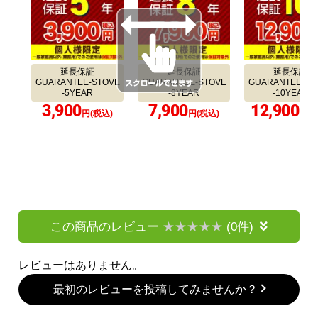
延長保証
延長保証
延長保証
GUARANTEE-STOVE
GUARANTEE-STOVE
GUARANTEE-ST
-5YEAR
-8YEAR
-10YEAR
3,900
7,900
12,900
円(税込)
円(税込)
円(税
この商品のレビュー
(0件)
レビューはありません。
最初のレビューを投稿してみませんか？