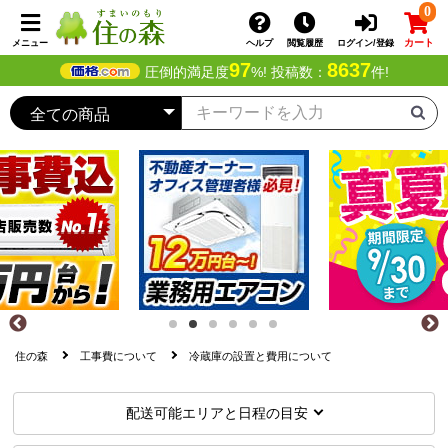
0
カート
メニュー
ヘルプ
閲覧履歴
ログイン/登録
97
8637
圧倒的満足度
%! 投稿数：
件!
住の森
工事費について
冷蔵庫の設置と費用について
配送可能エリアと日程の目安