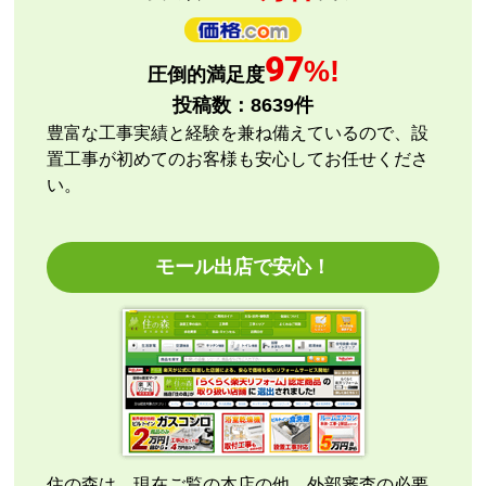
はい
【注文商品】エアコン・クーラー 【注文
97
%!
圧倒的満足度
時期】2026年08月頃
投稿数：
8639
件
【このショップを選んだ理由は？】
豊富な工事実績と経験を兼ね備えているので、設
評価と価格
置工事が初めてのお客様も安心してお任せくださ
い。
【注文からどのくらいで届きましたか？】
指定日通りに届きました
モール出店で安心！
【その他感想・コメント】
エアコン本体の購入のみ（工事無し）でしたが、連絡
も早く安心して購入できました。
こちらの都合で、最短でお届けいただくようご依頼。
施工業者への連絡の都合上、何度かメールをさせてい
ただきましたが、連絡も早く安心して購入させていた
だくことができました。
住の森は、現在ご覧の本店の他、外部審査の必要