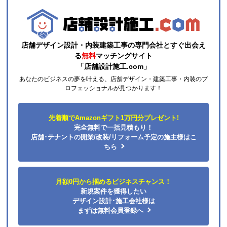
それと商品欄にもう少し細かく工事費の内訳を書いた
方がいいと思いました。
店舗デザイン設計・内装建築工事の専門会社とすぐ出会え
ひらり〜
さん
る
無料
マッチングサイト
「店舗設計施工.com」
2026年7月26日 12:54
あなたのビジネスの夢を叶える、店舗デザイン・建築工事・内装のプ
欲しい商品をスムーズに注文できましたか？
ロフェッショナルが見つかります！
はい
ショップからの連絡や対応は適切でしたか？
先着順でAmazonギフト1万円分プレゼント!
はい
完全無料で一括見積もり！
予定の期日までに商品が届きましたか？
店舗･テナントの開業/改装/リフォーム予定の施主様はこ
はい
ちら
商品の梱包は必要十分なものでしたか？
はい
月額0円から掴めるビジネスチャンス！
またこのショップを利用したいですか？
新規案件を獲得したい
はい
デザイン設計･施工会社様は
まずは無料会員登録へ
【注文商品】エアコン・クーラー 【注文