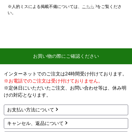
※人的ミスによる掲載不備については、
こちら
をご覧くださ
【注文からどのくらいで届きましたか？】
い。
迅速に届いた
【その他感想・コメント】
工事費用が、家電量販店と比較しても鬼のように高
い。
商品価格は安く、工事費で稼ぐ形。
お買い物の際にご確認ください
商品だけ買うならいいが、工事はしない方がいい。
特に追加工事が鬼のように高いので絶対しない方がい
インターネットでのご注文は24時間受け付けております。
い。
※お電話でのご注文は受け付けておりません。
※定休日にいただいたご注文、お問い合わせ等は、休み明
工事セットでは二度とつかわない
けの対応となります。
アト＠リエ
さん
お支払い方法について
2026年7月28日 17:11
キャンセル、返品について
欲しい商品をスムーズに注文できましたか？
はい