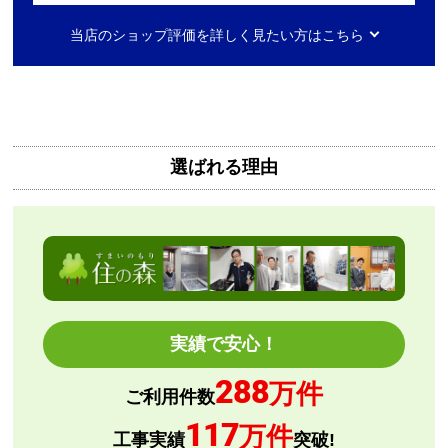
【注文からどのくらいで届きましたか？】
当店のショップ評価を詳しく見たい方はこちら
2日ほど
【その他感想・コメント】
無料で3年保証もついてありがたかったです。
選ばれる理由
Mash77777
さん
2026年8月7日 00:55
欲しい商品をスムーズに注文できましたか？
はい
ショップからの連絡や対応は適切でしたか？
はい
予定の期日までに商品が届きましたか？
実績で安心！
はい
288
商品の梱包は必要十分なものでしたか？
万件
ご利用件数
はい
117
万件
またこのショップを利用したいですか？
工事実績
突破!