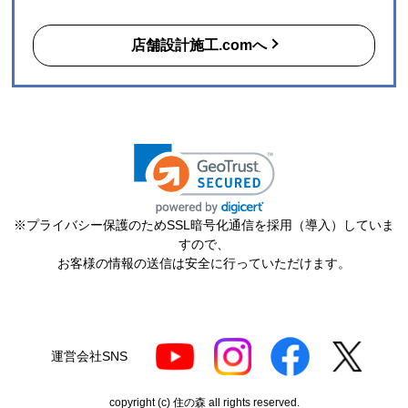
時期】2026年06月頃（モバイルから）
店舗設計施工.comへ
【このショップを選んだ理由は？】
購入した時点で最安価格でした。また、このショップ
を以前利用したことがあり、対応がとても良かったの
も選択の理由の一つです。
【注文からどのくらいで届きましたか？】
3日
【その他感想・コメント】
※プライバシー保護のためSSL暗号化通信を採用（導入）していま
ショップ選らんだ理由でも述べましたが、注文から配
すので、
送まで、そのつど連絡メールが届き状況が確実に把握
お客様の情報の送信は安全に行っていただけます。
できとても満足しました。
機会があれば今後も利用したいショップです。
ポルドブラ
さん
運営会社SNS
2026年7月24日 21:04
copyright (c) 住の森 all rights reserved.
欲しい商品をスムーズに注文できましたか？