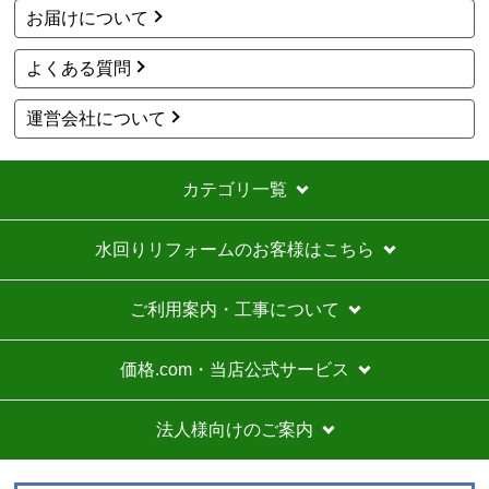
お届けについて
ショップからの連絡や対応は適切でしたか？
はい
よくある質問
予定の期日までに商品が届きましたか？
はい
運営会社について
商品の梱包は必要十分なものでしたか？
はい
カテゴリ一覧
またこのショップを利用したいですか？
いいえ
水回りリフォームのお客様はこちら
【注文商品】エアコン・クーラー 【注文
時期】2026年07月頃
ご利用案内・工事について
商品購入から入金連絡、工事日の指定、決定、商品の
到着等はスムーズでした。
価格.com・当店公式サービス
価格は再安値に近かったので住の森で注文しました
が、工事費が他のところより高く設定されていていま
法人様向けのご案内
す。
総額的には高くなってしまったので、エアコンに限ら
ずこちらの会社からのリピはありません。