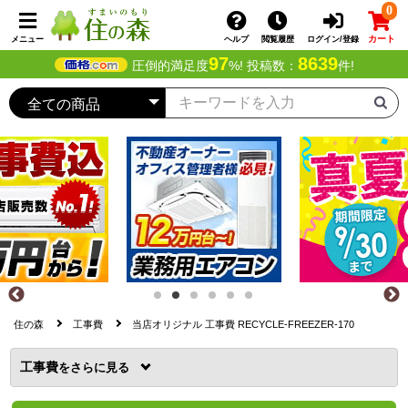
0
カート
メニュー
ヘルプ
閲覧履歴
ログイン/登録
97
8639
圧倒的満足度
%! 投稿数：
件!
住の森
工事費
当店オリジナル 工事費 RECYCLE-FREEZER-170
工事費
を