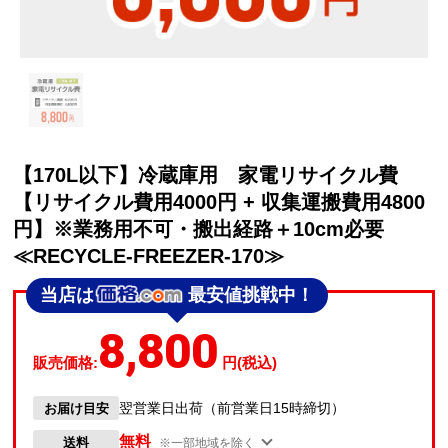
【170L以下】冷蔵庫用 家電リサイクル費
【リサイクル費用4000円 + 収集運搬費用4800
円】※業務用不可・搬出経路＋10cm必要
≪RECYCLE-FREEZER-170≫
当店は
最安値挑戦中！
8,800
販売価格:
円(税込)
翌営業日出荷（前営業日15時締切）
お届け目安
無料
送料
※一部地域を除く