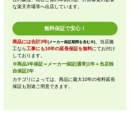
な楽天市場等へ出店しています。
kazumorimori
さん
2026年7月29日 07:13
欲しい商品をスムーズに注文できましたか？
無料保証で安心！
はい
ショップからの連絡や対応は適切でしたか？
商品には合計3年
、当店施
(メーカー保証期間を含む※)
いいえ
工なら
工事にも10年の延長保証を無料
にてお付け
予定の期日までに商品が届きましたか？
しております。
はい
※商品3年保証＝メーカー保証(通常)1年＋当店独
商品の梱包は必要十分なものでしたか？
自保証2年
はい
カテゴリによっては、商品に最大10年の有料延長
またこのショップを利用したいですか？
保証も別途ご用意できます。
いいえ
【注文商品】エアコン・クーラー 【注文
時期】2026年07月頃
【このショップを選んだ理由は？】
商品価格の安さ