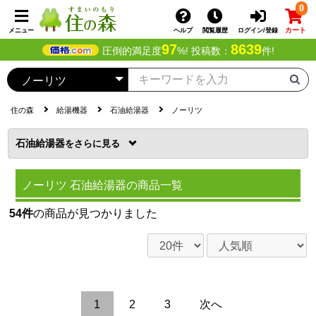
0
カート
メニュー
ヘルプ
閲覧履歴
ログイン/登録
97
8639
圧倒的満足度
%! 投稿数：
件!
住の森
給湯機器
石油給湯器
ノーリツ
石油給湯器
を
ノーリツ 石油給湯器の商品一覧
54件
の商品が見つかりました
1
2
3
次へ