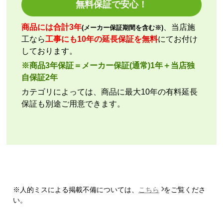
無料保証で安心！
工事セットでは二度とつかわない
商品には合計3年
、当店施
(メーカー保証期間を含む※)
工なら
工事にも10年の延長保証を無料
にてお付け
アト＠リエ
さん
しております。
2026年7月28日 17:11
※商品3年保証＝メーカー保証(通常)1年＋当店独
欲しい商品をスムーズに注文できましたか？
自保証2年
はい
カテゴリによっては、商品に最大10年の有料延長
ショップからの連絡や対応は適切でしたか？
保証も別途ご用意できます。
はい
予定の期日までに商品が届きましたか？
はい
商品の梱包は必要十分なものでしたか？
はい
またこのショップを利用したいですか？
いいえ
※人的ミスによる掲載不備については、
こちら
をご覧くださ
い。
【注文商品】エアコン・クーラー 【注文
時期】2026年07月頃