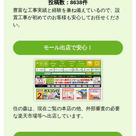
またこのショップを利用したいですか？
投稿数：
8638
件
いいえ
豊富な工事実績と経験を兼ね備えているので、設
置工事が初めてのお客様も安心してお任せくださ
【注文商品】エアコン・クーラー 【注文
い。
時期】2026年07月頃
【このショップを選んだ理由は？】
モール出店で安心！
商品価格の安さ
【注文からどのくらいで届きましたか？】
迅速に届いた
【その他感想・コメント】
工事費用が、家電量販店と比較しても鬼のように高
い。
商品価格は安く、工事費で稼ぐ形。
住の森は、現在ご覧の本店の他、外部審査の必要
商品だけ買うならいいが、工事はしない方がいい。
な楽天市場等へ出店しています。
特に追加工事が鬼のように高いので絶対しない方がい
い。