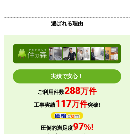
も早く安心して購入できました。
こちらの都合で、最短でお届けいただくようご依頼。
選ばれる理由
施工業者への連絡の都合上、何度かメールをさせてい
ただきましたが、連絡も早く安心して購入させていた
だくことができました。
kazumorimori
さん
2026年7月29日 07:13
欲しい商品をスムーズに注文できましたか？
実績で安心！
はい
288
万件
ショップからの連絡や対応は適切でしたか？
ご利用件数
いいえ
117
万件
工事実績
突破!
予定の期日までに商品が届きましたか？
はい
商品の梱包は必要十分なものでしたか？
97
%!
はい
圧倒的満足度