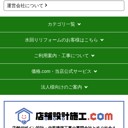
はい
運営会社について
商品の梱包は必要十分なものでしたか？
はい
カテゴリ一覧
またこのショップを利用したいですか？
はい
水回りリフォームのお客様はこちら
【注文商品】エアコン・クーラー 【注文
時期】2026年06月頃（モバイルから）
ご利用案内・工事について
【このショップを選んだ理由は？】
購入した時点で最安価格でした。また、このショップ
価格.com・当店公式サービス
を以前利用したことがあり、対応がとても良かったの
も選択の理由の一つです。
法人様向けのご案内
【注文からどのくらいで届きましたか？】
3日
【その他感想・コメント】
ショップ選らんだ理由でも述べましたが、注文から配
送まで、そのつど連絡メールが届き状況が確実に把握
店舗デザイン設計・内装建築工事の専門会社とすぐ出会え