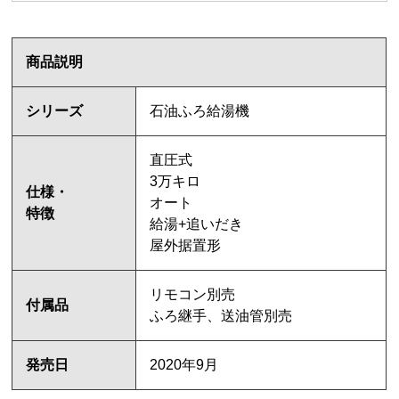
商品説明
シリーズ
石油ふろ給湯機
直圧式
3万キロ
仕様・
オート
特徴
給湯+追いだき
屋外据置形
リモコン別売
付属品
ふろ継手、送油管別売
発売日
2020年9月