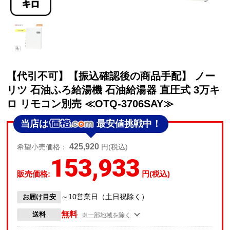
【代引不可】【振込確認後の商品手配】 ノー
リツ 石油ふろ給湯機 石油給湯器 直圧式 3万キ
ロ リモコン別売 ≪OTQ-3706SAY≫
当店は
最安値挑戦中！
425,920
希望小売価格：
円(税込)
153,933
販売価格:
円(税込)
～10営業日（土日祝除く）
お届け目安
無料
送料
※一部地域を除く