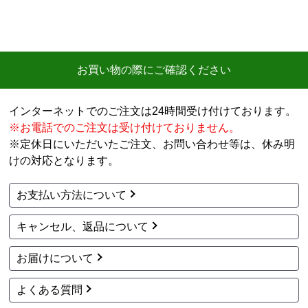
商品購入から入金連絡、工事日の指定、決定、商品の
到着等はスムーズでした。
価格は再安値に近かったので住の森で注文しました
が、工事費が他のところより高く設定されていていま
お買い物の際にご確認ください
す。
総額的には高くなってしまったので、エアコンに限ら
インターネットでのご注文は24時間受け付けております。
ずこちらの会社からのリピはありません。
※お電話でのご注文は受け付けておりません。
それと商品欄にもう少し細かく工事費の内訳を書いた
方がいいと思いました。
※定休日にいただいたご注文、お問い合わせ等は、休み明
けの対応となります。
ひらり〜
さん
お支払い方法について
2026年7月26日 12:54
キャンセル、返品について
欲しい商品をスムーズに注文できましたか？
はい
お届けについて
ショップからの連絡や対応は適切でしたか？
はい
よくある質問
予定の期日までに商品が届きましたか？