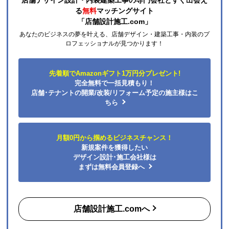
できとても満足しました。
る
無料
マッチングサイト
機会があれば今後も利用したいショップです。
「店舗設計施工.com」
あなたのビジネスの夢を叶える、店舗デザイン・建築工事・内装のプ
ロフェッショナルが見つかります！
ポルドブラ
さん
2026年7月24日 21:04
先着順でAmazonギフト1万円分プレゼント!
完全無料で一括見積もり！
欲しい商品をスムーズに注文できましたか？
店舗･テナントの開業/改装/リフォーム予定の施主様はこ
はい
ちら
ショップからの連絡や対応は適切でしたか？
はい
予定の期日までに商品が届きましたか？
月額0円から掴めるビジネスチャンス！
はい
新規案件を獲得したい
デザイン設計･施工会社様は
商品の梱包は必要十分なものでしたか？
まずは無料会員登録へ
はい
またこのショップを利用したいですか？
はい
店舗設計施工.comへ
【注文商品】カセットコンロ 【注文時