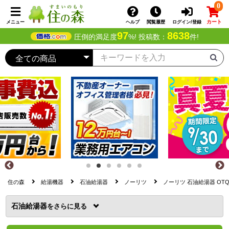
0
カート
メニュー
ヘルプ
閲覧履歴
ログイン/登録
97
8638
圧倒的満足度
%! 投稿数：
件!
住の森
給湯機器
石油給湯器
ノーリツ
ノーリツ 石油給湯器 OTQ-
石油給湯器
を