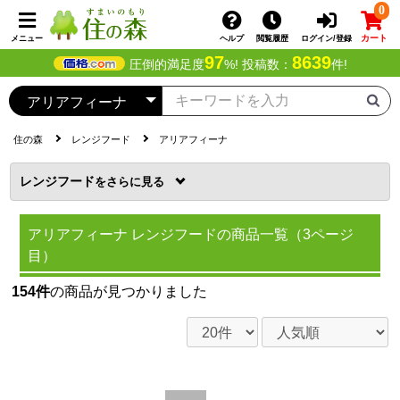
0
カート
メニュー
ヘルプ
閲覧履歴
ログイン/登録
97
8639
圧倒的満足度
%! 投稿数：
件!
住の森
レンジフード
アリアフィーナ
レンジフード
を
アリアフィーナ レンジフードの商品一覧（3ページ
目）
154件
の商品が見つかりました