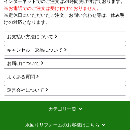
アリアフィーナ
アリアフィーナ
商品コード
：VVAUP-TBK
商品コード
：VVAUP-TRW
ARIAFINA レンジフード
ARIAFINA レンジフード
部材 VVAUP-TBK
部材 VVAUP-TRW
9,845
9,845
円(税込)
円(税込)
商品詳細はこちら
商品詳細はこちら
前へ
1
2
3
4
5
...
次へ
最後へ