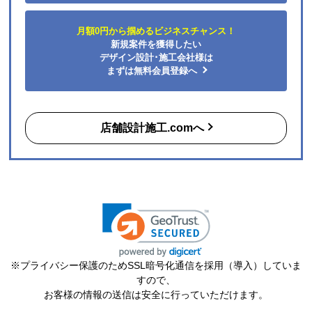
商品の梱包は必要十分なものでしたか？
はい
月額0円から掴めるビジネスチャンス！
またこのショップを利用したいですか？
新規案件を獲得したい
はい
デザイン設計･施工会社様は
まずは無料会員登録へ
【注文商品】エアコン・クーラー 【注文
時期】2026年06月頃（モバイルから）
店舗設計施工.comへ
【このショップを選んだ理由は？】
購入した時点で最安価格でした。また、このショップ
を以前利用したことがあり、対応がとても良かったの
も選択の理由の一つです。
【注文からどのくらいで届きましたか？】
3日
【その他感想・コメント】
※プライバシー保護のためSSL暗号化通信を採用（導入）していま
ショップ選らんだ理由でも述べましたが、注文から配
すので、
送まで、そのつど連絡メールが届き状況が確実に把握
お客様の情報の送信は安全に行っていただけます。
できとても満足しました。