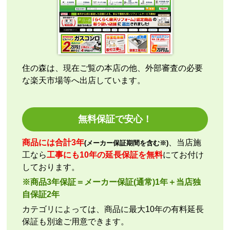
こちらの都合で、最短でお届けいただくようご依頼。
施工業者への連絡の都合上、何度かメールをさせてい
ただきましたが、連絡も早く安心して購入させていた
だくことができました。
住の森は、現在ご覧の本店の他、外部審査の必要
な楽天市場等へ出店しています。
kazumorimori
さん
2026年7月29日 07:13
欲しい商品をスムーズに注文できましたか？
無料保証で安心！
はい
ショップからの連絡や対応は適切でしたか？
商品には合計3年
、当店施
(メーカー保証期間を含む※)
いいえ
工なら
工事にも10年の延長保証を無料
にてお付け
予定の期日までに商品が届きましたか？
しております。
はい
※商品3年保証＝メーカー保証(通常)1年＋当店独
商品の梱包は必要十分なものでしたか？
自保証2年
はい
カテゴリによっては、商品に最大10年の有料延長
またこのショップを利用したいですか？
保証も別途ご用意できます。
いいえ