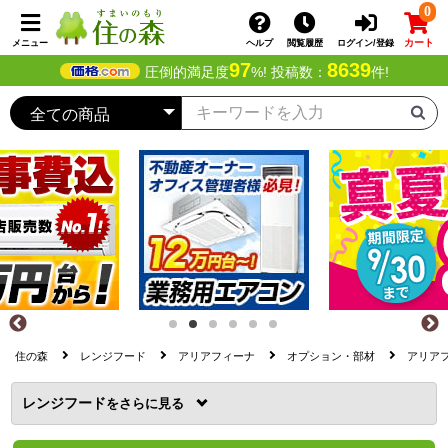
0
カート
メニュー
ヘルプ
閲覧履歴
ログイン/登録
97
8639
圧倒的満足度
%! 投稿数：
件!
住の森
レンジフード
アリアフィーナ
オプション・部材
アリアフ
レンジフード
を