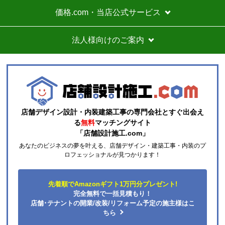
到着等はスムーズでした。
価格.com・当店公式サービス
価格は再安値に近かったので住の森で注文しました
が、工事費が他のところより高く設定されていていま
法人様向けのご案内
す。
総額的には高くなってしまったので、エアコンに限ら
ずこちらの会社からのリピはありません。
それと商品欄にもう少し細かく工事費の内訳を書いた
方がいいと思いました。
店舗デザイン設計・内装建築工事の専門会社とすぐ出会え
ひらり〜
さん
る
無料
マッチングサイト
「店舗設計施工.com」
2026年7月26日 12:54
あなたのビジネスの夢を叶える、店舗デザイン・建築工事・内装のプ
欲しい商品をスムーズに注文できましたか？
ロフェッショナルが見つかります！
はい
ショップからの連絡や対応は適切でしたか？
先着順でAmazonギフト1万円分プレゼント!
はい
完全無料で一括見積もり！
予定の期日までに商品が届きましたか？
店舗･テナントの開業/改装/リフォーム予定の施主様はこ
はい
ちら