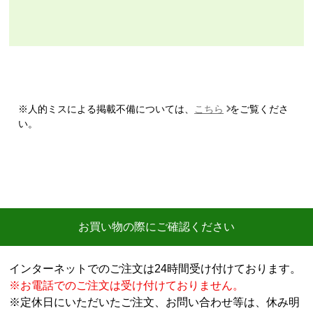
【注文商品】エアコン・クーラー 【注文
時期】2026年07月頃
【このショップを選んだ理由は？】
商品価格の安さ
※人的ミスによる掲載不備については、
こちら
をご覧くださ
【注文からどのくらいで届きましたか？】
い。
迅速に届いた
【その他感想・コメント】
工事費用が、家電量販店と比較しても鬼のように高
い。
商品価格は安く、工事費で稼ぐ形。
お買い物の際にご確認ください
商品だけ買うならいいが、工事はしない方がいい。
特に追加工事が鬼のように高いので絶対しない方がい
インターネットでのご注文は24時間受け付けております。
い。
※お電話でのご注文は受け付けておりません。
※定休日にいただいたご注文、お問い合わせ等は、休み明
工事セットでは二度とつかわない