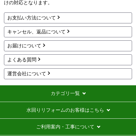
けの対応となります。
アト＠リエ
さん
お支払い方法について
2026年7月28日 17:11
キャンセル、返品について
欲しい商品をスムーズに注文できましたか？
はい
お届けについて
ショップからの連絡や対応は適切でしたか？
はい
よくある質問
予定の期日までに商品が届きましたか？
はい
運営会社について
商品の梱包は必要十分なものでしたか？
はい
カテゴリ一覧
またこのショップを利用したいですか？
いいえ
水回りリフォームのお客様はこちら
【注文商品】エアコン・クーラー 【注文
時期】2026年07月頃
ご利用案内・工事について
商品購入から入金連絡、工事日の指定、決定、商品の