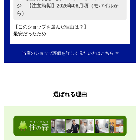
ジ 【注文時期】2026年06月頃（モバイルか
ら）
【このショップを選んだ理由は？】
最安だったため
【注文からどのくらいで届きましたか？】
当店のショップ評価を詳しく見たい方はこちら
2日ほど
【その他感想・コメント】
無料で3年保証もついてありがたかったです。
選ばれる理由
Mash77777
さん
2026年8月7日 00:55
欲しい商品をスムーズに注文できましたか？
はい
ショップからの連絡や対応は適切でしたか？
はい