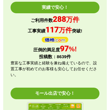
予定の期日までに商品が届きましたか？
実績で安心！
はい
288
商品の梱包は必要十分なものでしたか？
万件
ご利用件数
はい
117
万件
またこのショップを利用したいですか？
工事実績
突破!
はい
【注文商品】エアコン・クーラー 【注文
97
%!
圧倒的満足度
時期】2026年08月頃
投稿数：
8639
件
【このショップを選んだ理由は？】
豊富な工事実績と経験を兼ね備えているので、設
評価と価格
置工事が初めてのお客様も安心してお任せくださ
い。
【注文からどのくらいで届きましたか？】
指定日通りに届きました
モール出店で安心！
【その他感想・コメント】
エアコン本体の購入のみ（工事無し）でしたが、連絡
も早く安心して購入できました。