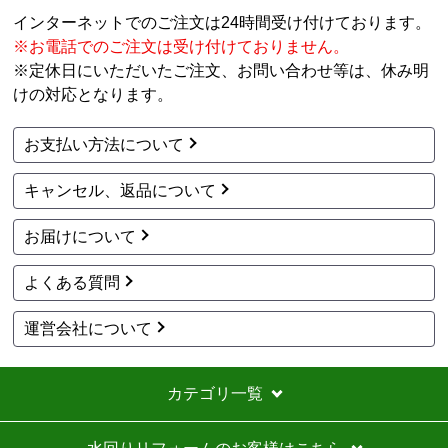
特に追加工事が鬼のように高いので絶対しない方がい
インターネットでのご注文は24時間受け付けております。
い。
※お電話でのご注文は受け付けておりません。
※定休日にいただいたご注文、お問い合わせ等は、休み明
工事セットでは二度とつかわない
けの対応となります。
アト＠リエ
さん
お支払い方法について
2026年7月28日 17:11
キャンセル、返品について
欲しい商品をスムーズに注文できましたか？
はい
お届けについて
ショップからの連絡や対応は適切でしたか？
はい
よくある質問
予定の期日までに商品が届きましたか？
はい
運営会社について
商品の梱包は必要十分なものでしたか？
はい
カテゴリ一覧
またこのショップを利用したいですか？
いいえ