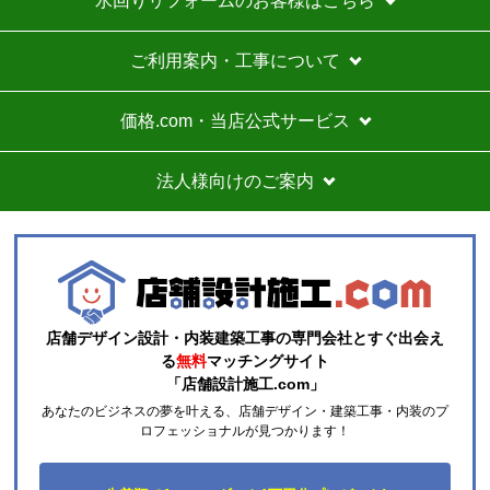
水回りリフォームのお客様はこちら
【注文商品】エアコン・クーラー 【注文
時期】2026年07月頃
ご利用案内・工事について
商品購入から入金連絡、工事日の指定、決定、商品の
到着等はスムーズでした。
価格.com・当店公式サービス
価格は再安値に近かったので住の森で注文しました
が、工事費が他のところより高く設定されていていま
法人様向けのご案内
す。
総額的には高くなってしまったので、エアコンに限ら
ずこちらの会社からのリピはありません。
それと商品欄にもう少し細かく工事費の内訳を書いた
方がいいと思いました。
店舗デザイン設計・内装建築工事の専門会社とすぐ出会え
ひらり〜
さん
る
無料
マッチングサイト
「店舗設計施工.com」
2026年7月26日 12:54
あなたのビジネスの夢を叶える、店舗デザイン・建築工事・内装のプ
欲しい商品をスムーズに注文できましたか？
ロフェッショナルが見つかります！
はい
ショップからの連絡や対応は適切でしたか？