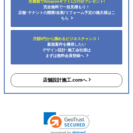
先着順でAmazonギフト1万円分プレゼント!
はい
完全無料で一括見積もり！
予定の期日までに商品が届きましたか？
店舗･テナントの開業/改装/リフォーム予定の施主様はこ
はい
ちら
商品の梱包は必要十分なものでしたか？
はい
月額0円から掴めるビジネスチャンス！
またこのショップを利用したいですか？
新規案件を獲得したい
はい
デザイン設計･施工会社様は
まずは無料会員登録へ
【注文商品】エアコン・クーラー 【注文
時期】2026年06月頃（モバイルから）
店舗設計施工.comへ
【このショップを選んだ理由は？】
購入した時点で最安価格でした。また、このショップ
を以前利用したことがあり、対応がとても良かったの
も選択の理由の一つです。
【注文からどのくらいで届きましたか？】
3日