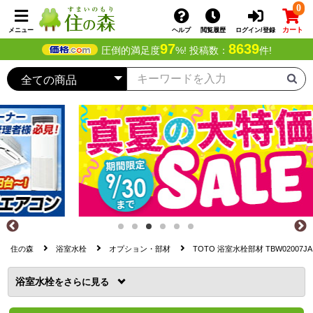
0
カート
メニュー
ヘルプ
閲覧履歴
ログイン/登録
97
8639
圧倒的満足度
%! 投稿数：
件!
住の森
浴室水栓
オプション・部材
TOTO 浴室水栓部材 TBW02007JA
浴室水栓
を