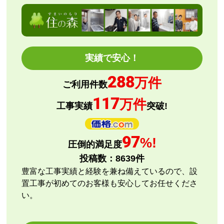
欲しい商品をスムーズに注文できましたか？
はい
ショップからの連絡や対応は適切でしたか？
はい
予定の期日までに商品が届きましたか？
実績で安心！
はい
288
商品の梱包は必要十分なものでしたか？
万件
ご利用件数
はい
117
万件
またこのショップを利用したいですか？
工事実績
突破!
はい
【注文商品】エアコン・クーラー 【注文
97
%!
圧倒的満足度
時期】2026年08月頃
投稿数：
8639
件
【このショップを選んだ理由は？】
豊富な工事実績と経験を兼ね備えているので、設
評価と価格
置工事が初めてのお客様も安心してお任せくださ
い。
【注文からどのくらいで届きましたか？】
指定日通りに届きました