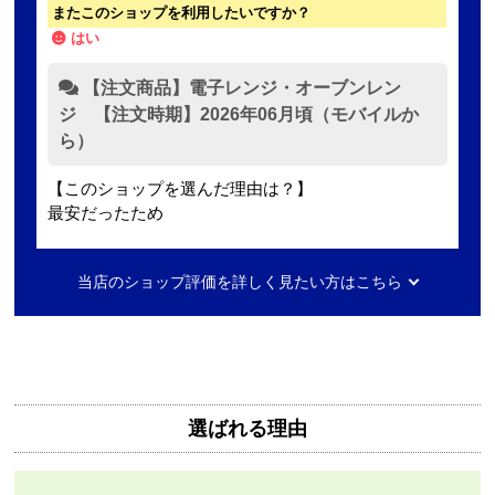
またこのショップを利用したいですか？
はい
【注文商品】電子レンジ・オーブンレン
ジ 【注文時期】2026年06月頃（モバイルか
ら）
【このショップを選んだ理由は？】
最安だったため
【注文からどのくらいで届きましたか？】
当店のショップ評価を詳しく見たい方はこちら
2日ほど
【その他感想・コメント】
無料で3年保証もついてありがたかったです。
選ばれる理由
Mash77777
さん
2026年8月7日 00:55