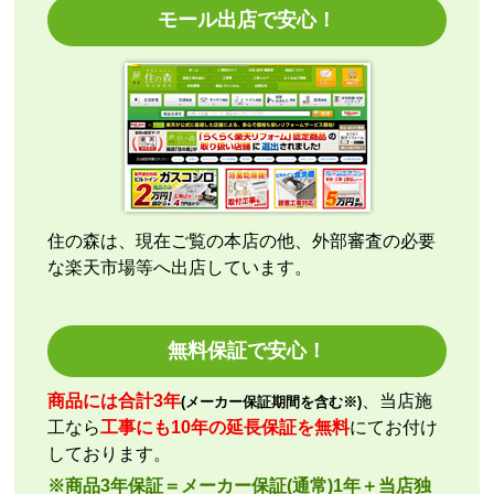
モール出店で安心！
【その他感想・コメント】
エアコン本体の購入のみ（工事無し）でしたが、連絡
も早く安心して購入できました。
こちらの都合で、最短でお届けいただくようご依頼。
施工業者への連絡の都合上、何度かメールをさせてい
ただきましたが、連絡も早く安心して購入させていた
だくことができました。
住の森は、現在ご覧の本店の他、外部審査の必要
な楽天市場等へ出店しています。
kazumorimori
さん
2026年7月29日 07:13
欲しい商品をスムーズに注文できましたか？
無料保証で安心！
はい
ショップからの連絡や対応は適切でしたか？
商品には合計3年
、当店施
(メーカー保証期間を含む※)
いいえ
工なら
工事にも10年の延長保証を無料
にてお付け
予定の期日までに商品が届きましたか？
しております。
はい
※商品3年保証＝メーカー保証(通常)1年＋当店独