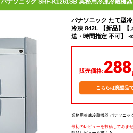
パナソニック SRF-K1261SB 業務用冷凍冷蔵機器
パナソニック たて型冷
冷凍 842L 【新品
送・時間指定 不可】 ≪S
288
販売価格:
こちらは廃盤品
業務用冷凍冷蔵機器 パナソニック S
最初のレビューを投稿してみま
商品レビューを書く