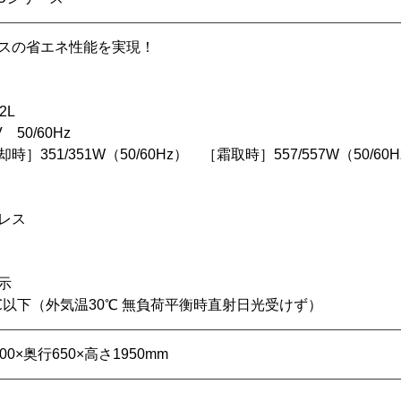
スの省エネ性能を実現！
2L
50/60Hz
］351/351W（50/60Hz） ［霜取時］557/557W（50/60H
レス
示
0℃以下（外気温30℃ 無負荷平衡時直射日光受けず）
0×奥行650×高さ1950mm