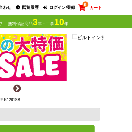
0
合わせ
閲覧履歴
ログイン/登録
カート
3
10
!
無料保証商品
年・工事
年!
K1261SB