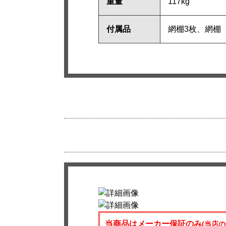
重量
117kg
付属品
網棚3枚、網棚
当商品はメーカー保証のみ
(当店