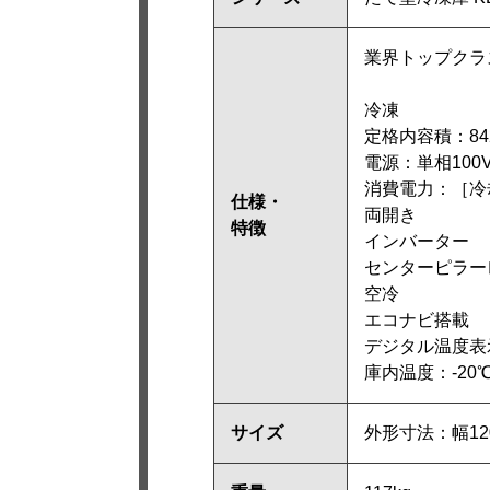
業界トップクラ
冷凍
定格内容積：84
電源：単相100V 
消費電力：［冷却時
仕様・
両開き
特徴
インバーター
センターピラー
空冷
エコナビ搭載
デジタル温度表
庫内温度：-2
サイズ
外形寸法：幅120