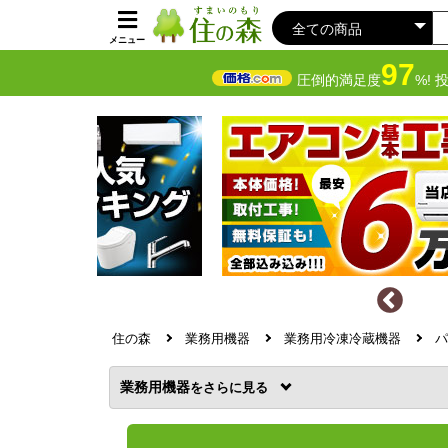
メニュー
97
圧倒的満足度
%! 
住の森
業務用機器
業務用冷凍冷蔵機器
パ
業務用機器
を