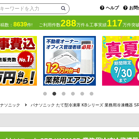
ヘルプ
お問
288
117
8639
投稿数：
件!
ご利用件数
万件＆工事実績
万件突破
ナソニック
パナソニック たて型冷凍庫 KBシリーズ 業務用冷凍機器 SRF-