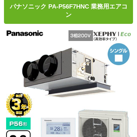
パナソニック PA-P56F7HNC 業務用エアコ
ン