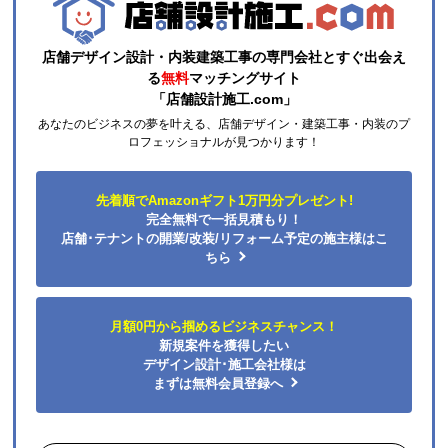
きりまきまき
さん
2026年7月17日 23:29
店舗デザイン設計・内装建築工事の専門会社とすぐ出会え
る
無料
マッチングサイト
欲しい商品をスムーズに注文できましたか？
「店舗設計施工.com」
はい
あなたのビジネスの夢を叶える、店舗デザイン・建築工事・内装のプ
ショップからの連絡や対応は適切でしたか？
ロフェッショナルが見つかります！
はい
予定の期日までに商品が届きましたか？
先着順でAmazonギフト1万円分プレゼント!
はい
完全無料で一括見積もり！
商品の梱包は必要十分なものでしたか？
店舗･テナントの開業/改装/リフォーム予定の施主様はこ
ちら
はい
またこのショップを利用したいですか？
はい
月額0円から掴めるビジネスチャンス！
新規案件を獲得したい
【注文商品】食器洗い機(食洗機) 【注文時
デザイン設計･施工会社様は
期】2026年05月頃（モバイルから）
まずは無料会員登録へ
【このショップを選んだ理由は？】
口コミもよく､最安値だった