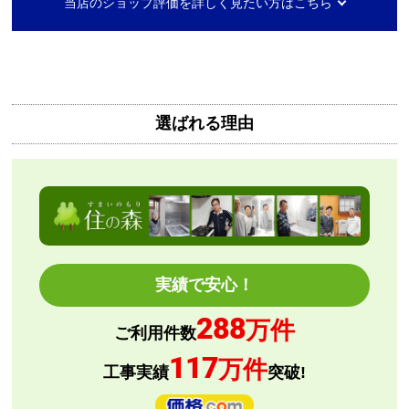
当店のショップ評価を詳しく見たい方はこちら
【その他感想・コメント】
工事費用が、家電量販店と比較しても鬼のように高
い。
商品価格は安く、工事費で稼ぐ形。
選ばれる理由
商品だけ買うならいいが、工事はしない方がいい。
特に追加工事が鬼のように高いので絶対しない方がい
い。
工事セットでは二度とつかわない
アト＠リエ
さん
実績で安心！
2026年7月28日 17:11
288
欲しい商品をスムーズに注文できましたか？
万件
ご利用件数
はい
117
万件
ショップからの連絡や対応は適切でしたか？
工事実績
突破!
はい