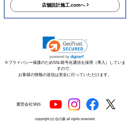
店舗設計施工.comへ
【注文からどのくらいで届きましたか？】
希望日に設置してくださいました
【その他感想・コメント】
丁寧な設置作業でした。
すらこん
さん
2026年7月17日 18:20
欲しい商品をスムーズに注文できましたか？
※プライバシー保護のためSSL暗号化通信を採用（導入）していま
はい
すので、
お客様の情報の送信は安全に行っていただけます。
ショップからの連絡や対応は適切でしたか？
はい
予定の期日までに商品が届きましたか？
はい
運営会社SNS
商品の梱包は必要十分なものでしたか？
はい
copyright (c) 住の森 all rights reserved.
またこのショップを利用したいですか？
はい