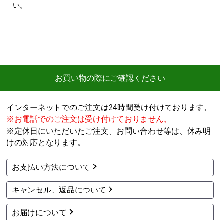
購入した時点で最安価格でした。また、このショップ
い。
を以前利用したことがあり、対応がとても良かったの
も選択の理由の一つです。
【注文からどのくらいで届きましたか？】
3日
【その他感想・コメント】
お買い物の際にご確認ください
ショップ選らんだ理由でも述べましたが、注文から配
送まで、そのつど連絡メールが届き状況が確実に把握
インターネットでのご注文は24時間受け付けております。
できとても満足しました。
※お電話でのご注文は受け付けておりません。
機会があれば今後も利用したいショップです。
※定休日にいただいたご注文、お問い合わせ等は、休み明
けの対応となります。
ポルドブラ
さん
2026年7月24日 21:04
お支払い方法について
欲しい商品をスムーズに注文できましたか？
キャンセル、返品について
はい
ショップからの連絡や対応は適切でしたか？
お届けについて
はい