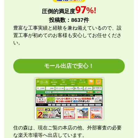
予定の期日までに商品が届きましたか？
97
はい
%!
圧倒的満足度
商品の梱包は必要十分なものでしたか？
投稿数：
8637
件
はい
豊富な工事実績と経験を兼ね備えているので、設
またこのショップを利用したいですか？
置工事が初めてのお客様も安心してお任せくださ
いいえ
い。
【注文商品】エアコン・クーラー 【注文
時期】2026年07月頃
モール出店で安心！
商品購入から入金連絡、工事日の指定、決定、商品の
到着等はスムーズでした。
価格は再安値に近かったので住の森で注文しました
が、工事費が他のところより高く設定されていていま
す。
総額的には高くなってしまったので、エアコンに限ら
ずこちらの会社からのリピはありません。
それと商品欄にもう少し細かく工事費の内訳を書いた
方がいいと思いました。
住の森は、現在ご覧の本店の他、外部審査の必要
な楽天市場等へ出店しています。