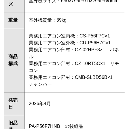
室外機サイズ：630×799(+91)×299(+64)mm
ズ
重量
室外機質量：39kg
業務用エアコン室内機：CS-P56F7C×1
業務用エアコン室外機：CU-P56H7C×1
業務用エアコン部材：CZ-02HPF3×1 パネ
商品
ル
構成
業務用エアコン部材：CZ-10RT5C×1 リモ
コン
業務用エアコン部材：CMB-SLBD56B×1
チャンバー
発売
2026年4月
日
旧品
PA-P56F7HNB の後継品