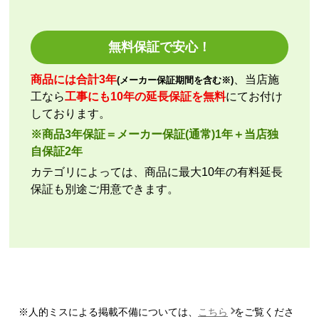
ひらり〜
さん
2026年7月26日 12:54
無料保証で安心！
欲しい商品をスムーズに注文できましたか？
商品には合計3年
、当店施
(メーカー保証期間を含む※)
はい
工なら
工事にも10年の延長保証を無料
にてお付け
ショップからの連絡や対応は適切でしたか？
しております。
はい
※商品3年保証＝メーカー保証(通常)1年＋当店独
予定の期日までに商品が届きましたか？
自保証2年
はい
カテゴリによっては、商品に最大10年の有料延長
商品の梱包は必要十分なものでしたか？
保証も別途ご用意できます。
はい
またこのショップを利用したいですか？
はい
【注文商品】エアコン・クーラー 【注文
時期】2026年06月頃（モバイルから）
【このショップを選んだ理由は？】
※人的ミスによる掲載不備については、
こちら
をご覧くださ