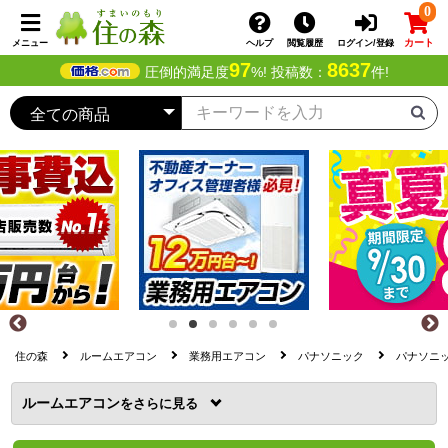
0
カート
メニュー
ヘルプ
閲覧履歴
ログイン/登録
97
8637
圧倒的満足度
%! 投稿数：
件!
住の森
ルームエアコン
業務用エアコン
パナソニック
パナソニック
ルームエアコン
を