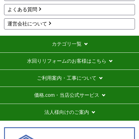
予定の期日までに商品が届きましたか？
よくある質問
はい
商品の梱包は必要十分なものでしたか？
運営会社について
はい
またこのショップを利用したいですか？
カテゴリ一覧
はい
【注文商品】カセットコンロ 【注文時
水回りリフォームのお客様はこちら
期】2026年06月頃（モバイルから）
ご利用案内・工事について
【このショップを選んだ理由は？】
価格が安かった
価格.com・当店公式サービス
【注文からどのくらいで届きましたか？】
法人様向けのご案内
１週間
【その他感想・コメント】
取り付け可能か丁寧に対応したいいただきました