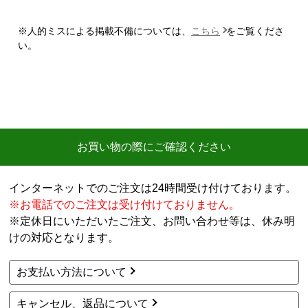
商品価格の安さ
※人的ミスによる掲載不備については、
こちら
をご覧くださ
【注文からどのくらいで届きましたか？】
い。
迅速に届いた
【その他感想・コメント】
工事費用が、家電量販店と比較しても鬼のように高
い。
商品価格は安く、工事費で稼ぐ形。
お買い物の際にご確認ください
商品だけ買うならいいが、工事はしない方がいい。
特に追加工事が鬼のように高いので絶対しない方がい
インターネットでのご注文は24時間受け付けております。
い。
※お電話でのご注文は受け付けておりません。
※定休日にいただいたご注文、お問い合わせ等は、休み明
工事セットでは二度とつかわない
けの対応となります。
アト＠リエ
さん
お支払い方法について
2026年7月28日 17:11
キャンセル、返品について
欲しい商品をスムーズに注文できましたか？