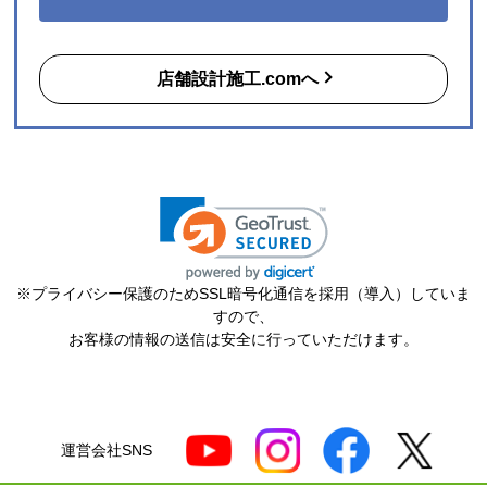
【注文商品】エアコン・クーラー 【注文
時期】2026年06月頃（モバイルから）
店舗設計施工.comへ
【このショップを選んだ理由は？】
購入した時点で最安価格でした。また、このショップ
を以前利用したことがあり、対応がとても良かったの
も選択の理由の一つです。
【注文からどのくらいで届きましたか？】
3日
【その他感想・コメント】
※プライバシー保護のためSSL暗号化通信を採用（導入）していま
ショップ選らんだ理由でも述べましたが、注文から配
すので、
送まで、そのつど連絡メールが届き状況が確実に把握
お客様の情報の送信は安全に行っていただけます。
できとても満足しました。
機会があれば今後も利用したいショップです。
ポルドブラ
さん
運営会社SNS
2026年7月24日 21:04