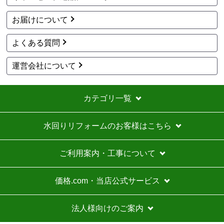
はい
お届けについて
ショップからの連絡や対応は適切でしたか？
はい
よくある質問
予定の期日までに商品が届きましたか？
はい
運営会社について
商品の梱包は必要十分なものでしたか？
はい
カテゴリ一覧
またこのショップを利用したいですか？
いいえ
水回りリフォームのお客様はこちら
【注文商品】エアコン・クーラー 【注文
時期】2026年07月頃
ご利用案内・工事について
商品購入から入金連絡、工事日の指定、決定、商品の
到着等はスムーズでした。
価格.com・当店公式サービス
価格は再安値に近かったので住の森で注文しました
が、工事費が他のところより高く設定されていていま
法人様向けのご案内
す。
総額的には高くなってしまったので、エアコンに限ら