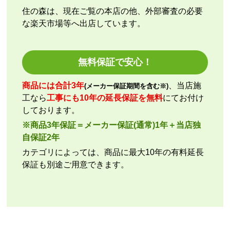
住の森は、現在ご覧の本店の他、外部審査の必要
な楽天市場等へ出店しています。
kazumorimori
さん
2026年7月29日 07:13
欲しい商品をスムーズに注文できましたか？
無料保証で安心！
はい
ショップからの連絡や対応は適切でしたか？
商品には合計3年
、当店施
(メーカー保証期間を含む※)
いいえ
工なら
工事にも10年の延長保証を無料
にてお付け
予定の期日までに商品が届きましたか？
しております。
はい
※商品3年保証＝メーカー保証(通常)1年＋当店独
商品の梱包は必要十分なものでしたか？
自保証2年
はい
カテゴリによっては、商品に最大10年の有料延長
またこのショップを利用したいですか？
保証も別途ご用意できます。
いいえ
【注文商品】エアコン・クーラー 【注文
時期】2026年07月頃
【このショップを選んだ理由は？】