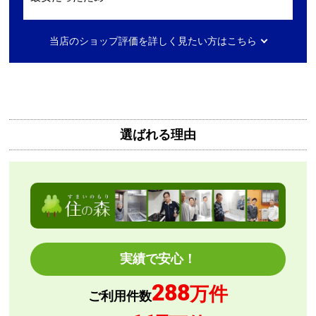
【注文からどのくらいで届きましたか？】
当店のショップ評価を詳しく見たい方はこちら
2日ほど
【その他感想・コメント】
無料で3年保証もついてありがたかったです。
選ばれる理由
Mash77777
さん
2026年8月7日 00:55
欲しい商品をスムーズに注文できましたか？
はい
ショップからの連絡や対応は適切でしたか？
はい
予定の期日までに商品が届きましたか？
実績で安心！
はい
288
商品の梱包は必要十分なものでしたか？
万件
ご利用件数
はい