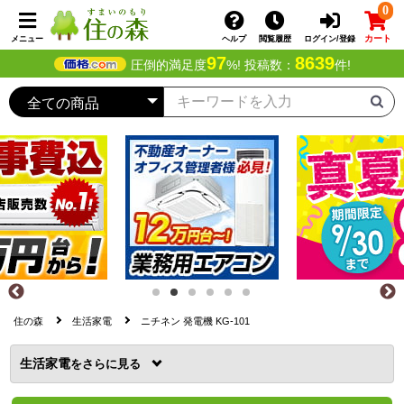
0
カート
メニュー
ヘルプ
閲覧履歴
ログイン/登録
97
8639
圧倒的満足度
%! 投稿数：
件!
住の森
生活家電
ニチネン 発電機 KG-101
生活家電
を