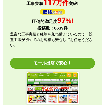
117
万件
またこのショップを利用したいですか？
工事実績
突破!
はい
【注文商品】エアコン・クーラー 【注文
97
%!
圧倒的満足度
時期】2026年08月頃
投稿数：
8639
件
【このショップを選んだ理由は？】
豊富な工事実績と経験を兼ね備えているので、設
評価と価格
置工事が初めてのお客様も安心してお任せくださ
い。
【注文からどのくらいで届きましたか？】
指定日通りに届きました
モール出店で安心！
【その他感想・コメント】
エアコン本体の購入のみ（工事無し）でしたが、連絡
も早く安心して購入できました。
こちらの都合で、最短でお届けいただくようご依頼。
施工業者への連絡の都合上、何度かメールをさせてい
ただきましたが、連絡も早く安心して購入させていた
だくことができました。