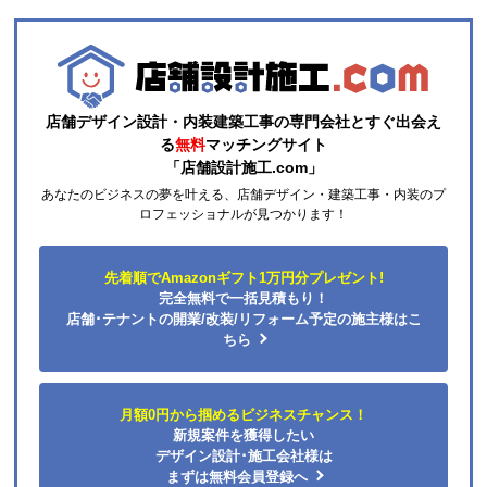
ずこちらの会社からのリピはありません。
それと商品欄にもう少し細かく工事費の内訳を書いた
方がいいと思いました。
店舗デザイン設計・内装建築工事の専門会社とすぐ出会え
ひらり〜
さん
る
無料
マッチングサイト
「店舗設計施工.com」
2026年7月26日 12:54
あなたのビジネスの夢を叶える、店舗デザイン・建築工事・内装のプ
欲しい商品をスムーズに注文できましたか？
ロフェッショナルが見つかります！
はい
ショップからの連絡や対応は適切でしたか？
先着順でAmazonギフト1万円分プレゼント!
はい
完全無料で一括見積もり！
予定の期日までに商品が届きましたか？
店舗･テナントの開業/改装/リフォーム予定の施主様はこ
はい
ちら
商品の梱包は必要十分なものでしたか？
はい
月額0円から掴めるビジネスチャンス！
またこのショップを利用したいですか？
新規案件を獲得したい
はい
デザイン設計･施工会社様は
まずは無料会員登録へ