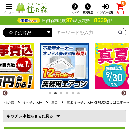
0
カート
メニュー
ヘルプ
閲覧履歴
ログイン/登録
97
8639
圧倒的満足度
%! 投稿数：
件!
住の森
キッチン水栓
三栄
三栄 キッチン水栓 K875JDVZ-1-13工事セ
キッチン水栓
を