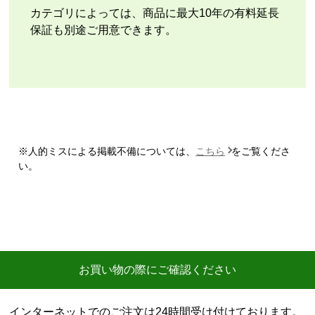
はい
カテゴリによっては、商品に最大10年の有料延長
またこのショップを利用したいですか？
保証も別途ご用意できます。
いいえ
【注文商品】エアコン・クーラー 【注文
時期】2026年07月頃
【このショップを選んだ理由は？】
商品価格の安さ
※人的ミスによる掲載不備については、
こちら
をご覧くださ
【注文からどのくらいで届きましたか？】
い。
迅速に届いた
【その他感想・コメント】
工事費用が、家電量販店と比較しても鬼のように高
い。
商品価格は安く、工事費で稼ぐ形。
お買い物の際にご確認ください
商品だけ買うならいいが、工事はしない方がいい。
特に追加工事が鬼のように高いので絶対しない方がい
インターネットでのご注文は24時間受け付けております。