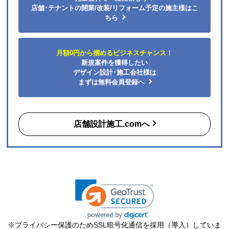
予定の期日までに商品が届きましたか？
店舗･テナントの開業/改装/リフォーム予定の施主様はこ
はい
ちら
商品の梱包は必要十分なものでしたか？
はい
月額0円から掴めるビジネスチャンス！
またこのショップを利用したいですか？
新規案件を獲得したい
はい
デザイン設計･施工会社様は
まずは無料会員登録へ
【注文商品】エアコン・クーラー 【注文
時期】2026年06月頃（モバイルから）
店舗設計施工.comへ
【このショップを選んだ理由は？】
購入した時点で最安価格でした。また、このショップ
を以前利用したことがあり、対応がとても良かったの
も選択の理由の一つです。
【注文からどのくらいで届きましたか？】
3日
【その他感想・コメント】
※プライバシー保護のためSSL暗号化通信を採用（導入）していま
ショップ選らんだ理由でも述べましたが、注文から配