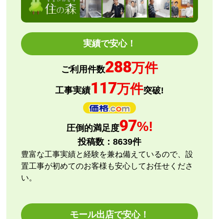
ショップからの連絡や対応は適切でしたか？
はい
予定の期日までに商品が届きましたか？
実績で安心！
はい
288
商品の梱包は必要十分なものでしたか？
万件
ご利用件数
はい
117
万件
またこのショップを利用したいですか？
工事実績
突破!
はい
【注文商品】エアコン・クーラー 【注文
97
%!
圧倒的満足度
時期】2026年08月頃
投稿数：
8639
件
【このショップを選んだ理由は？】
豊富な工事実績と経験を兼ね備えているので、設
評価と価格
置工事が初めてのお客様も安心してお任せくださ
い。
【注文からどのくらいで届きましたか？】
指定日通りに届きました
モール出店で安心！
【その他感想・コメント】