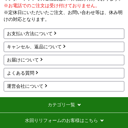
い。
※お電話でのご注文は受け付けておりません。
※定休日にいただいたご注文、お問い合わせ等は、休み明
工事セットでは二度とつかわない
けの対応となります。
アト＠リエ
さん
お支払い方法について
2026年7月28日 17:11
キャンセル、返品について
欲しい商品をスムーズに注文できましたか？
はい
お届けについて
ショップからの連絡や対応は適切でしたか？
はい
よくある質問
予定の期日までに商品が届きましたか？
はい
運営会社について
商品の梱包は必要十分なものでしたか？
はい
カテゴリ一覧
またこのショップを利用したいですか？
いいえ
水回りリフォームのお客様はこちら
【注文商品】エアコン・クーラー 【注文