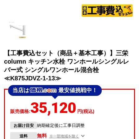
【工事費込セット（商品＋基本工事）】三栄
column キッチン水栓 ワンホールシングルレ
バー式 シングルワンホール混合栓
≪K875JDVZ-1-13≫
当店は
最安値挑戦中！
35,120
販売価格:
円(税込)
納期確定後に工事日調整
お届け目安
無料
送料
※一部地域を除く