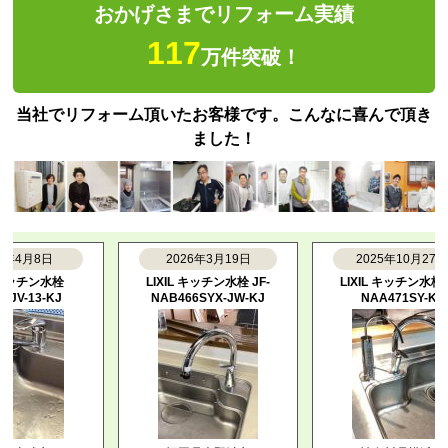
おかげさまでリフォーム実績
117
万件突破！
当社でリフォーム頂いたお客様です。こんなに喜んで頂き
ました！
4月8日
2026年3月19日
2025年10月27日
チン水栓
LIXIL キッチン水栓 JF-
LIXIL キッチン水栓 SF-
-13-KJ
NAB466SYX-JW-KJ
NAA471SY-KJ