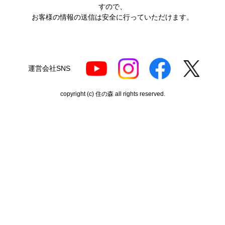
すので、
送まで、そのつど連絡メールが届き状況が確実に把握
お客様の情報の送信は安全に行っていただけます。
できとても満足しました。
機会があれば今後も利用したいショップです。
ポルドブラ
さん
運営会社SNS
2026年7月24日 21:04
copyright (c) 住の森 all rights reserved.
欲しい商品をスムーズに注文できましたか？
はい
ショップからの連絡や対応は適切でしたか？
はい
予定の期日までに商品が届きましたか？
はい
商品の梱包は必要十分なものでしたか？
はい
またこのショップを利用したいですか？
はい