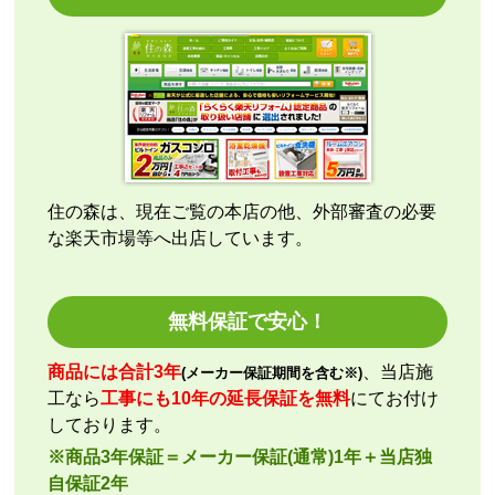
エアコン本体の購入のみ（工事無し）でしたが、連絡
も早く安心して購入できました。
こちらの都合で、最短でお届けいただくようご依頼。
施工業者への連絡の都合上、何度かメールをさせてい
ただきましたが、連絡も早く安心して購入させていた
だくことができました。
住の森は、現在ご覧の本店の他、外部審査の必要
な楽天市場等へ出店しています。
kazumorimori
さん
2026年7月29日 07:13
欲しい商品をスムーズに注文できましたか？
無料保証で安心！
はい
ショップからの連絡や対応は適切でしたか？
商品には合計3年
、当店施
(メーカー保証期間を含む※)
いいえ
工なら
工事にも10年の延長保証を無料
にてお付け
予定の期日までに商品が届きましたか？
しております。
はい
※商品3年保証＝メーカー保証(通常)1年＋当店独
商品の梱包は必要十分なものでしたか？
自保証2年