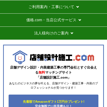
時期】2026年07月頃
ご利用案内・工事について
商品購入から入金連絡、工事日の指定、決定、商品の
到着等はスムーズでした。
価格.com・当店公式サービス
価格は再安値に近かったので住の森で注文しました
が、工事費が他のところより高く設定されていていま
法人様向けのご案内
す。
総額的には高くなってしまったので、エアコンに限ら
ずこちらの会社からのリピはありません。
それと商品欄にもう少し細かく工事費の内訳を書いた
方がいいと思いました。
店舗デザイン設計・内装建築工事の専門会社とすぐ出会え
ひらり〜
さん
る
無料
マッチングサイト
「店舗設計施工.com」
2026年7月26日 12:54
あなたのビジネスの夢を叶える、店舗デザイン・建築工事・内装のプ
欲しい商品をスムーズに注文できましたか？
ロフェッショナルが見つかります！
はい
ショップからの連絡や対応は適切でしたか？
先着順でAmazonギフト1万円分プレゼント!
はい
完全無料で一括見積もり！