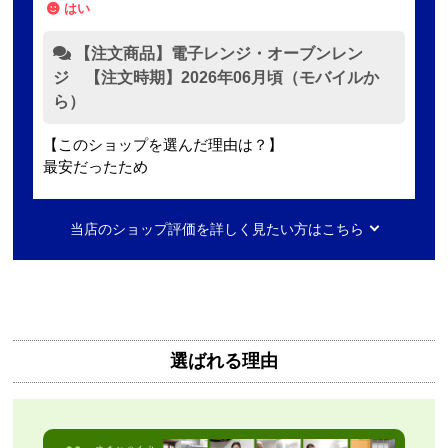
はい
【注文商品】電子レンジ・オーブンレン
ジ 【注文時期】2026年06月頃（モバイルか
ら）
【このショップを選んだ理由は？】
最安だったため
【注文からどのくらいで届きましたか？】
当店のショップ評価を詳しく見たい方はこちら
2日ほど
【その他感想・コメント】
無料で3年保証もついてありがたかったです。
選ばれる理由
Mash77777
さん
2026年8月7日 00:55
欲しい商品をスムーズに注文できましたか？
はい