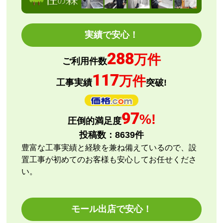
ショップからの連絡や対応は適切でしたか？
はい
予定の期日までに商品が届きましたか？
実績で安心！
はい
288
商品の梱包は必要十分なものでしたか？
万件
ご利用件数
はい
117
万件
またこのショップを利用したいですか？
工事実績
突破!
はい
【注文商品】エアコン・クーラー 【注文
97
%!
圧倒的満足度
時期】2026年08月頃
投稿数：
8639
件
【このショップを選んだ理由は？】
豊富な工事実績と経験を兼ね備えているので、設
評価と価格
置工事が初めてのお客様も安心してお任せくださ
い。
【注文からどのくらいで届きましたか？】
指定日通りに届きました
モール出店で安心！
【その他感想・コメント】
エアコン本体の購入のみ（工事無し）でしたが、連絡