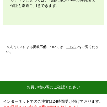
またこのショップを利用したいですか？
保証も別途ご用意できます。
いいえ
【注文商品】エアコン・クーラー 【注文
時期】2026年07月頃
【このショップを選んだ理由は？】
商品価格の安さ
※人的ミスによる掲載不備については、
こちら
をご覧くださ
【注文からどのくらいで届きましたか？】
い。
迅速に届いた
【その他感想・コメント】
工事費用が、家電量販店と比較しても鬼のように高
い。
商品価格は安く、工事費で稼ぐ形。
お買い物の際にご確認ください
商品だけ買うならいいが、工事はしない方がいい。
特に追加工事が鬼のように高いので絶対しない方がい
インターネットでのご注文は24時間受け付けております。
い。