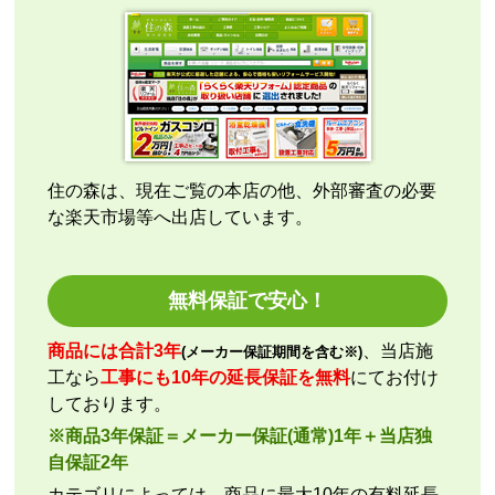
も早く安心して購入できました。
こちらの都合で、最短でお届けいただくようご依頼。
施工業者への連絡の都合上、何度かメールをさせてい
ただきましたが、連絡も早く安心して購入させていた
だくことができました。
住の森は、現在ご覧の本店の他、外部審査の必要
な楽天市場等へ出店しています。
kazumorimori
さん
2026年7月29日 07:13
欲しい商品をスムーズに注文できましたか？
無料保証で安心！
はい
ショップからの連絡や対応は適切でしたか？
商品には合計3年
、当店施
(メーカー保証期間を含む※)
いいえ
工なら
工事にも10年の延長保証を無料
にてお付け
予定の期日までに商品が届きましたか？
しております。
はい
※商品3年保証＝メーカー保証(通常)1年＋当店独
商品の梱包は必要十分なものでしたか？
自保証2年
はい
カテゴリによっては、商品に最大10年の有料延長