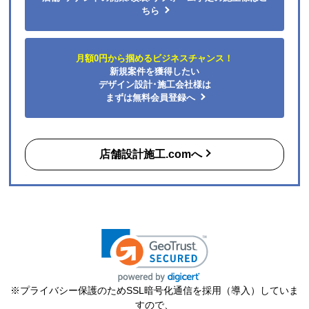
はい
ちら
商品の梱包は必要十分なものでしたか？
はい
月額0円から掴めるビジネスチャンス！
またこのショップを利用したいですか？
新規案件を獲得したい
はい
デザイン設計･施工会社様は
まずは無料会員登録へ
【注文商品】エアコン・クーラー 【注文
時期】2026年06月頃（モバイルから）
店舗設計施工.comへ
【このショップを選んだ理由は？】
購入した時点で最安価格でした。また、このショップ
を以前利用したことがあり、対応がとても良かったの
も選択の理由の一つです。
【注文からどのくらいで届きましたか？】
3日
【その他感想・コメント】
※プライバシー保護のためSSL暗号化通信を採用（導入）していま
ショップ選らんだ理由でも述べましたが、注文から配
すので、
送まで、そのつど連絡メールが届き状況が確実に把握