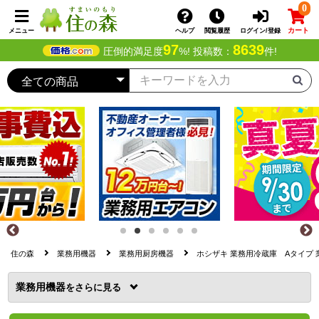
0
カート
メニュー
ヘルプ
閲覧履歴
ログイン/登録
97
8639
圧倒的満足度
%! 投稿数：
件!
住の森
業務用機器
業務用厨房機器
ホシザキ 業務用冷蔵庫 Aタイプ 業務用
業務用機器
を