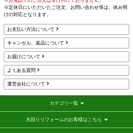
※お電話でのご注文は受け付けておりません。
※定休日にいただいたご注文、お問い合わせ等は、休み明
工事セットでは二度とつかわない
けの対応となります。
アト＠リエ
さん
お支払い方法について
2026年7月28日 17:11
キャンセル、返品について
欲しい商品をスムーズに注文できましたか？
はい
お届けについて
ショップからの連絡や対応は適切でしたか？
はい
よくある質問
予定の期日までに商品が届きましたか？
はい
運営会社について
商品の梱包は必要十分なものでしたか？
はい
カテゴリ一覧
またこのショップを利用したいですか？
いいえ
水回りリフォームのお客様はこちら
【注文商品】エアコン・クーラー 【注文
時期】2026年07月頃