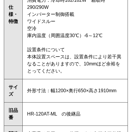
消費電力：冷却時182/182W 霜取時
仕
290/290W
様・
インバーター制御搭載
特徴
ワイドスルー
空冷
庫内温度（周囲温度30℃）-6～12℃
設置条件について
本体設置スペースは、設置条件により若干異
なることがありますので、10mmほど余裕を
とってください。
サイ
外形寸法：幅1200×奥行650×高さ1910mm
ズ
旧品
HR-120AT-ML の後継品
番