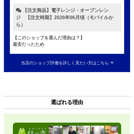
【注文商品】電子レンジ・オーブンレン
ジ 【注文時期】2026年06月頃（モバイルか
ら）
【このショップを選んだ理由は？】
最安だったため
【注文からどのくらいで届きましたか？】
当店のショップ評価を詳しく見たい方はこちら
2日ほど
【その他感想・コメント】
無料で3年保証もついてありがたかったです。
選ばれる理由
Mash77777
さん
2026年8月7日 00:55
欲しい商品をスムーズに注文できましたか？
はい