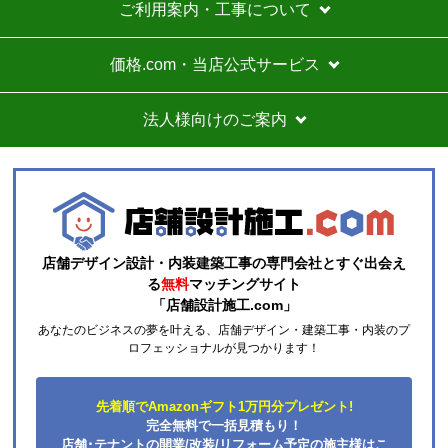
ご利用案内・工事について
商品購入から入金連絡、工事日の指定、決定、商品の
到着等はスムーズでした。
価格.com・当店公式サービス
価格は再安値に近かったので住の森で注文しました
が、工事費が他のところより高く設定されていていま
法人様向けのご案内
す。
総額的には高くなってしまったので、エアコンに限ら
ずこちらの会社からのリピはありません。
それと商品欄にもう少し細かく工事費の内訳を書いた
方がいいと思いました。
店舗デザイン設計・内装建築工事の専門会社とすぐ出会え
ひらり〜
さん
る
無料
マッチングサイト
「店舗設計施工.com」
2026年7月26日 12:54
あなたのビジネスの夢を叶える、店舗デザイン・建築工事・内装のプ
欲しい商品をスムーズに注文できましたか？
ロフェッショナルが見つかります！
はい
ショップからの連絡や対応は適切でしたか？
先着順でAmazonギフト1万円分プレゼント!
はい
完全無料で一括見積もり！
予定の期日までに商品が届きましたか？
店舗･テナントの開業/改装/リフォーム予定の施主様はこ