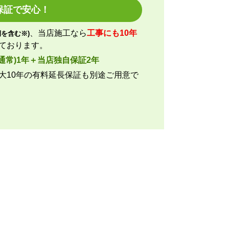
保証で安心！
、当店施工なら
工事にも10年
を含む※)
のように高い。
ております。
通常)1年＋当店独自保証2年
方がいい。
大10年の有料延長保証も別途ご用意で
しない方がいい。
注文時期】2026年07月頃
決定、商品の到着等はスムーズでした。
文しましたが、工事費が他のところより
アコンに限らずこちらの会社からのリピ