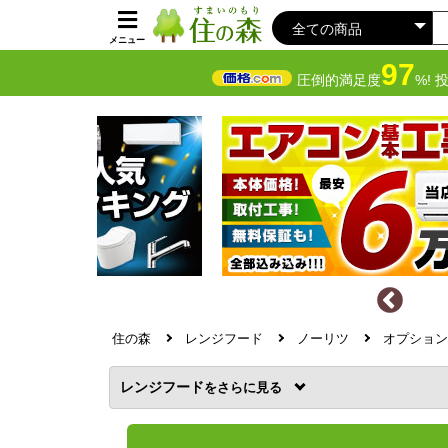
メニュー
97
圧倒的満足度
%! 
住の森
レンジフード
ノーリツ
オプション
レンジフード
を