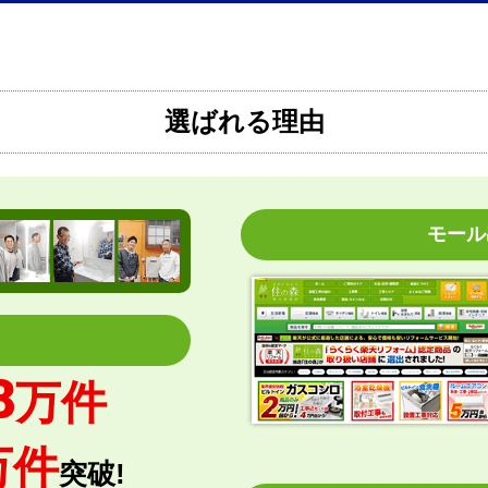
はい
指定日通りに届きました
はい
【その他感想・コメント】
エアコン本体の購入のみ（工事無し）で
した。
選ばれる理由
こちらの都合で、最短でお届けいただく
上、何度かメールをさせていただきまし
ただくことができました。
モール
07:13
！
【注文商品】エアコン・クーラー 【
はい
8
万件
【このショップを選んだ理由は？】
いいえ
商品価格の安さ
はい
万件
突破!
【注文からどのくらいで届きましたか？
はい