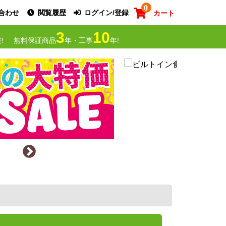
0
合わせ
閲覧履歴
ログイン/登録
カート
3
10
!
無料保証商品
年・工事
年!