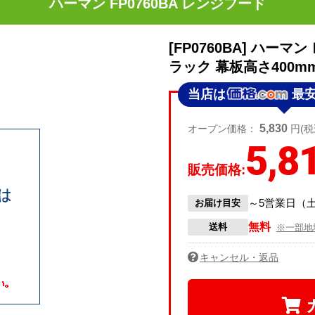
ハーマン FP0760BA レンジフード
[FP0760BA] ハー
ラック 幕板高さ400
当店は
最
5,830
オープン価格：
円(税
5,8
販売価格:
～5営業日（
お届け目安
無料
送料
※一部地
キャンセル・返品