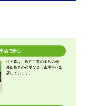
したが、連絡も早く安心して購入できま
ようご依頼。施工業者への連絡の都合
たが、連絡も早く安心して購入させてい
出店で安心！
住の森は、現在ご覧の本店の他、
外部審査の必要な楽天市場等へ出
店しています。
注文時期】2026年07月頃
】