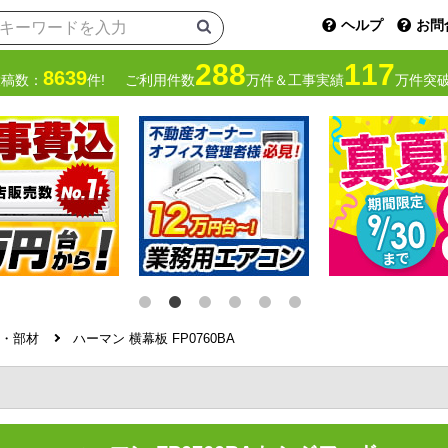
ヘルプ
お問
288
117
8639
投稿数：
件!
ご利用件数
万件＆工事実績
万件突破
・部材
ハーマン 横幕板 FP0760BA