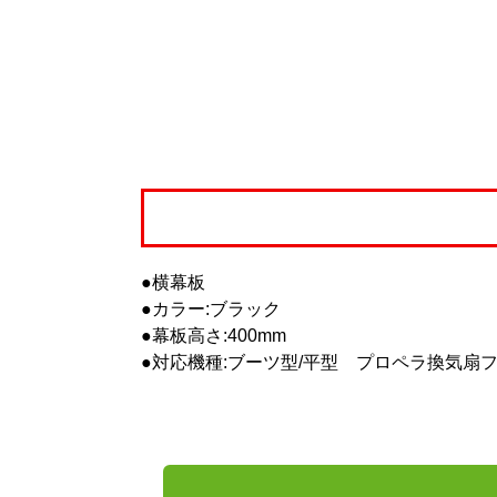
●横幕板
●カラー:ブラック
●幕板高さ:400mm
●対応機種:ブーツ型/平型 プロペラ換気扇