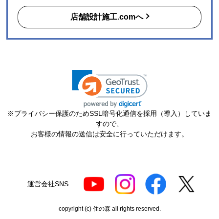
店舗設計施工.comへ
【このショップを選んだ理由は？】
購入した時点で最安価格でした。また、このショップ
を以前利用したことがあり、対応がとても良かったの
も選択の理由の一つです。
【注文からどのくらいで届きましたか？】
3日
【その他感想・コメント】
※プライバシー保護のためSSL暗号化通信を採用（導入）していま
ショップ選らんだ理由でも述べましたが、注文から配
すので、
送まで、そのつど連絡メールが届き状況が確実に把握
お客様の情報の送信は安全に行っていただけます。
できとても満足しました。
機会があれば今後も利用したいショップです。
ポルドブラ
さん
運営会社SNS
2026年7月24日 21:04
copyright (c) 住の森 all rights reserved.
欲しい商品をスムーズに注文できましたか？