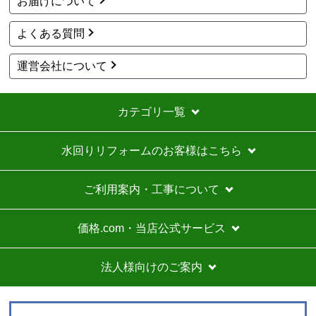
お届けについて
ショップからの連絡や対応は適切でしたか？
はい
よくある質問
予定の期日までに商品が届きましたか？
はい
運営会社について
商品の梱包は必要十分なものでしたか？
はい
カテゴリ一覧
またこのショップを利用したいですか？
いいえ
水回りリフォームのお客様はこちら
【注文商品】エアコン・クーラー 【注文
時期】2026年07月頃
ご利用案内・工事について
商品購入から入金連絡、工事日の指定、決定、商品の
到着等はスムーズでした。
価格.com・当店公式サービス
価格は再安値に近かったので住の森で注文しました
が、工事費が他のところより高く設定されていていま
法人様向けのご案内
す。
総額的には高くなってしまったので、エアコンに限ら
ずこちらの会社からのリピはありません。