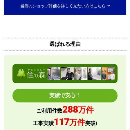
【注文からどのくらいで届きましたか？】
当店のショップ評価を詳しく見たい方はこちら
2日ほど
【その他感想・コメント】
無料で3年保証もついてありがたかったです。
選ばれる理由
Mash77777
さん
2026年8月7日 00:55
欲しい商品をスムーズに注文できましたか？
はい
ショップからの連絡や対応は適切でしたか？
はい
予定の期日までに商品が届きましたか？
実績で安心！
はい
288
商品の梱包は必要十分なものでしたか？
万件
ご利用件数
はい
117
万件
またこのショップを利用したいですか？
工事実績
突破!
はい