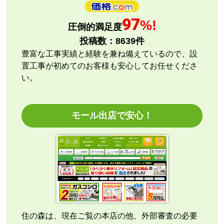
【注文商品】エアコン・クーラー 【注文
97
%!
圧倒的満足度
時期】2026年08月頃
投稿数：
8639
件
【このショップを選んだ理由は？】
豊富な工事実績と経験を兼ね備えているので、設
評価と価格
置工事が初めてのお客様も安心してお任せくださ
い。
【注文からどのくらいで届きましたか？】
指定日通りに届きました
モール出店で安心！
【その他感想・コメント】
エアコン本体の購入のみ（工事無し）でしたが、連絡
も早く安心して購入できました。
こちらの都合で、最短でお届けいただくようご依頼。
施工業者への連絡の都合上、何度かメールをさせてい
ただきましたが、連絡も早く安心して購入させていた
だくことができました。
住の森は、現在ご覧の本店の他、外部審査の必要