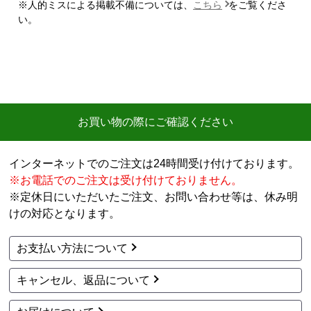
※人的ミスによる掲載不備については、
こちら
をご覧くださ
【注文からどのくらいで届きましたか？】
い。
迅速に届いた
【その他感想・コメント】
工事費用が、家電量販店と比較しても鬼のように高
い。
商品価格は安く、工事費で稼ぐ形。
お買い物の際にご確認ください
商品だけ買うならいいが、工事はしない方がいい。
特に追加工事が鬼のように高いので絶対しない方がい
インターネットでのご注文は24時間受け付けております。
い。
※お電話でのご注文は受け付けておりません。
※定休日にいただいたご注文、お問い合わせ等は、休み明
工事セットでは二度とつかわない
けの対応となります。
アト＠リエ
さん
お支払い方法について
2026年7月28日 17:11
キャンセル、返品について
欲しい商品をスムーズに注文できましたか？
はい