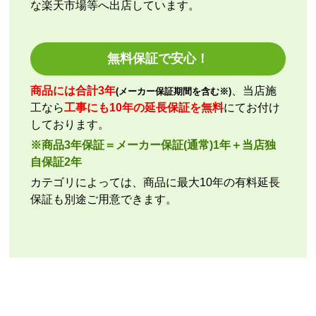
な楽天市場等へ出店しています。
kazumorimori
さん
2026年7月29日 07:13
欲しい商品をスムーズに注文できましたか？
無料保証で安心！
はい
ショップからの連絡や対応は適切でしたか？
商品には合計3年
、当店施
(メーカー保証期間を含む※)
いいえ
工なら
工事にも10年の延長保証を無料
にてお付け
予定の期日までに商品が届きましたか？
しております。
はい
※商品3年保証＝メーカー保証(通常)1年＋当店独
商品の梱包は必要十分なものでしたか？
自保証2年
はい
カテゴリによっては、商品に最大10年の有料延長
またこのショップを利用したいですか？
保証も別途ご用意できます。
いいえ
【注文商品】エアコン・クーラー 【注文
時期】2026年07月頃
【このショップを選んだ理由は？】
商品価格の安さ