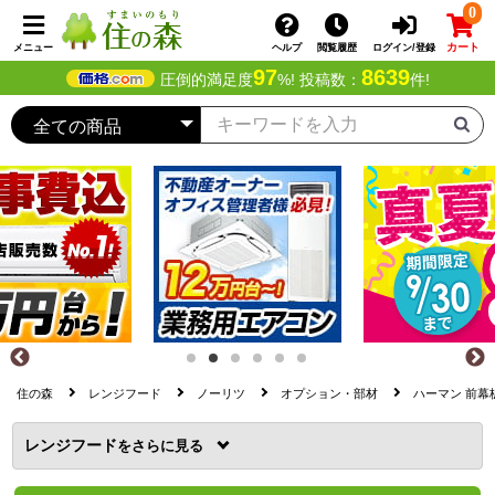
0
カート
メニュー
ヘルプ
閲覧履歴
ログイン/登録
97
8639
圧倒的満足度
%! 投稿数：
件!
住の森
レンジフード
ノーリツ
オプション・部材
ハーマン 前幕板 
レンジフード
を