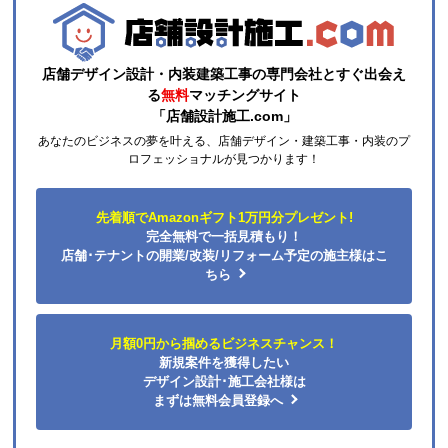
それと商品欄にもう少し細かく工事費の内訳を書いた
方がいいと思いました。
店舗デザイン設計・内装建築工事の専門会社とすぐ出会え
ひらり〜
さん
る
無料
マッチングサイト
「店舗設計施工.com」
2026年7月26日 12:54
あなたのビジネスの夢を叶える、店舗デザイン・建築工事・内装のプ
欲しい商品をスムーズに注文できましたか？
ロフェッショナルが見つかります！
はい
ショップからの連絡や対応は適切でしたか？
先着順でAmazonギフト1万円分プレゼント!
はい
完全無料で一括見積もり！
予定の期日までに商品が届きましたか？
店舗･テナントの開業/改装/リフォーム予定の施主様はこ
はい
ちら
商品の梱包は必要十分なものでしたか？
はい
月額0円から掴めるビジネスチャンス！
またこのショップを利用したいですか？
新規案件を獲得したい
はい
デザイン設計･施工会社様は
まずは無料会員登録へ
【注文商品】エアコン・クーラー 【注文
時期】2026年06月頃（モバイルから）