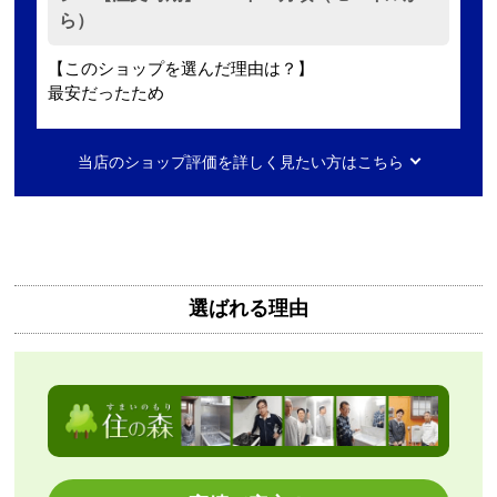
ら）
【このショップを選んだ理由は？】
最安だったため
【注文からどのくらいで届きましたか？】
当店のショップ評価を詳しく見たい方はこちら
2日ほど
【その他感想・コメント】
無料で3年保証もついてありがたかったです。
選ばれる理由
Mash77777
さん
2026年8月7日 00:55
欲しい商品をスムーズに注文できましたか？
はい
ショップからの連絡や対応は適切でしたか？
はい
予定の期日までに商品が届きましたか？