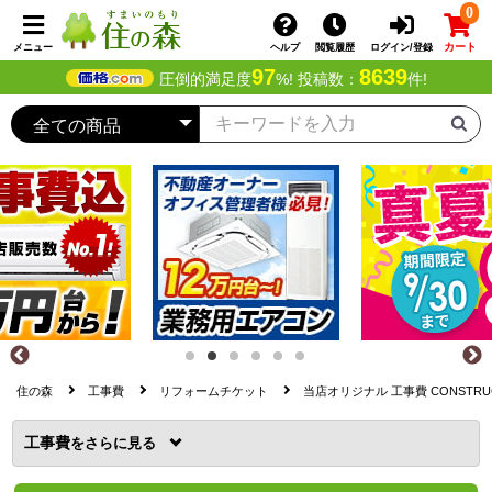
0
カート
メニュー
ヘルプ
閲覧履歴
ログイン/登録
97
8639
圧倒的満足度
%! 投稿数：
件!
住の森
工事費
リフォームチケット
当店オリジナル 工事費 CONSTRUCT
工事費
を