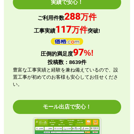
実績で安心！
はい
288
商品の梱包は必要十分なものでしたか？
万件
ご利用件数
はい
117
万件
またこのショップを利用したいですか？
工事実績
突破!
はい
【注文商品】エアコン・クーラー 【注文
97
%!
圧倒的満足度
時期】2026年08月頃
投稿数：
8639
件
【このショップを選んだ理由は？】
豊富な工事実績と経験を兼ね備えているので、設
評価と価格
置工事が初めてのお客様も安心してお任せくださ
い。
【注文からどのくらいで届きましたか？】
指定日通りに届きました
モール出店で安心！
【その他感想・コメント】
エアコン本体の購入のみ（工事無し）でしたが、連絡
も早く安心して購入できました。