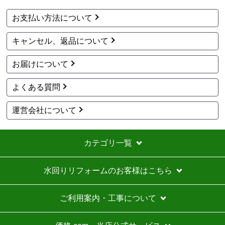
アト＠リエ
さん
お支払い方法について
2026年7月28日 17:11
キャンセル、返品について
欲しい商品をスムーズに注文できましたか？
はい
お届けについて
ショップからの連絡や対応は適切でしたか？
はい
よくある質問
予定の期日までに商品が届きましたか？
はい
運営会社について
商品の梱包は必要十分なものでしたか？
はい
カテゴリ一覧
またこのショップを利用したいですか？
いいえ
水回りリフォームのお客様はこちら
【注文商品】エアコン・クーラー 【注文
時期】2026年07月頃
ご利用案内・工事について
商品購入から入金連絡、工事日の指定、決定、商品の
到着等はスムーズでした。