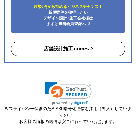
はい
月額0円から掴めるビジネスチャンス！
またこのショップを利用したいですか？
新規案件を獲得したい
はい
デザイン設計･施工会社様は
まずは無料会員登録へ
【注文商品】エアコン・クーラー 【注文
時期】2026年06月頃（モバイルから）
店舗設計施工.comへ
【このショップを選んだ理由は？】
購入した時点で最安価格でした。また、このショップ
を以前利用したことがあり、対応がとても良かったの
も選択の理由の一つです。
【注文からどのくらいで届きましたか？】
3日
【その他感想・コメント】
※プライバシー保護のためSSL暗号化通信を採用（導入）していま
ショップ選らんだ理由でも述べましたが、注文から配
すので、
送まで、そのつど連絡メールが届き状況が確実に把握
お客様の情報の送信は安全に行っていただけます。
できとても満足しました。
機会があれば今後も利用したいショップです。