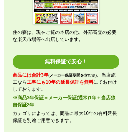
こちらの都合で、最短でお届けいただくようご依頼。
施工業者への連絡の都合上、何度かメールをさせてい
ただきましたが、連絡も早く安心して購入させていた
だくことができました。
住の森は、現在ご覧の本店の他、外部審査の必要
な楽天市場等へ出店しています。
kazumorimori
さん
2026年7月29日 07:13
欲しい商品をスムーズに注文できましたか？
無料保証で安心！
はい
ショップからの連絡や対応は適切でしたか？
商品には合計3年
、当店施
(メーカー保証期間を含む※)
いいえ
工なら
工事にも10年の延長保証を無料
にてお付け
予定の期日までに商品が届きましたか？
しております。
はい
※商品3年保証＝メーカー保証(通常)1年＋当店独
商品の梱包は必要十分なものでしたか？
自保証2年
はい
カテゴリによっては、商品に最大10年の有料延長
またこのショップを利用したいですか？
保証も別途ご用意できます。
いいえ