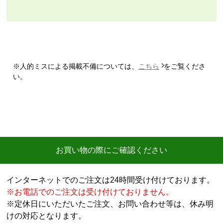
【注文商品】エアコン・クーラー 【注文
時期】2026年07月頃
【このショップを選んだ理由は？】
商品価格の安さ
※人的ミスによる掲載不備については、
こちら
をご覧くださ
【注文からどのくらいで届きましたか？】
い。
迅速に届いた
【その他感想・コメント】
工事費用が、家電量販店と比較しても鬼のように高
い。
商品価格は安く、工事費で稼ぐ形。
お買い物の際にご確認ください
商品だけ買うならいいが、工事はしない方がいい。
特に追加工事が鬼のように高いので絶対しない方がい
インターネットでのご注文は24時間受け付けております。
い。
※お電話でのご注文は受け付けておりません。
※定休日にいただいたご注文、お問い合わせ等は、休み明
工事セットでは二度とつかわない
けの対応となります。