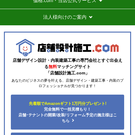
価格.com・当店公式サービス
価格は再安値に近かったので住の森で注文しました
が、工事費が他のところより高く設定されていていま
法人様向けのご案内
す。
総額的には高くなってしまったので、エアコンに限ら
ずこちらの会社からのリピはありません。
それと商品欄にもう少し細かく工事費の内訳を書いた
方がいいと思いました。
店舗デザイン設計・内装建築工事の専門会社とすぐ出会え
ひらり〜
さん
る
無料
マッチングサイト
「店舗設計施工.com」
2026年7月26日 12:54
あなたのビジネスの夢を叶える、店舗デザイン・建築工事・内装のプ
欲しい商品をスムーズに注文できましたか？
ロフェッショナルが見つかります！
はい
ショップからの連絡や対応は適切でしたか？
先着順でAmazonギフト1万円分プレゼント!
はい
完全無料で一括見積もり！
予定の期日までに商品が届きましたか？
店舗･テナントの開業/改装/リフォーム予定の施主様はこ
はい
ちら
商品の梱包は必要十分なものでしたか？