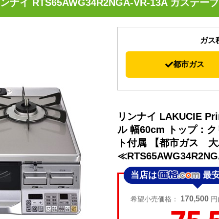
ンナイ RTS65AWG34R2NGA-VR-13A ガステー
ガス
都市ガス
リンナイ LAKUCIE 
ル 幅60cm トップ：
ト付属 【都市ガス 
≪RTS65AWG34R2NG
当店は
最
170,500
希望小売価格：
円