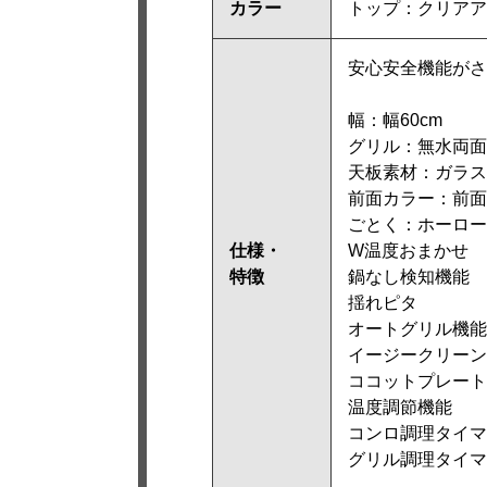
カラー
トップ：クリアア
安心安全機能がさ
幅：幅60cm
グリル：無水両面
天板素材：ガラス
前面カラー：前面
ごとく：ホーロー
仕様・
W温度おまかせ
特徴
鍋なし検知機能
揺れピタ
オートグリル機能
イージークリーン
ココットプレート
温度調節機能
コンロ調理タイマ
グリル調理タイマ