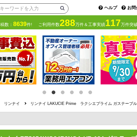
ヘルプ
お問
288
117
8639
投稿数：
件!
ご利用件数
万件＆工事実績
万件突破
リンナイ
リンナイ LAKUCIE Prime ラクシエプライム ガステーブル RT