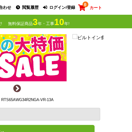
0
合わせ
閲覧履歴
ログイン/登録
カート
3
10
!
無料保証商品
年・工事
年!
S65AWG34R2NGA-VR-13A