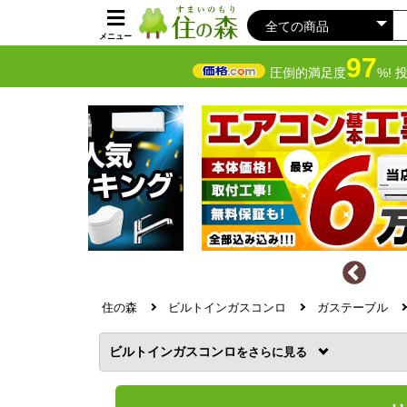
メニュー
97
圧倒的満足度
%! 
住の森
ビルトインガスコンロ
ガステーブル
ビルトインガスコンロ
を