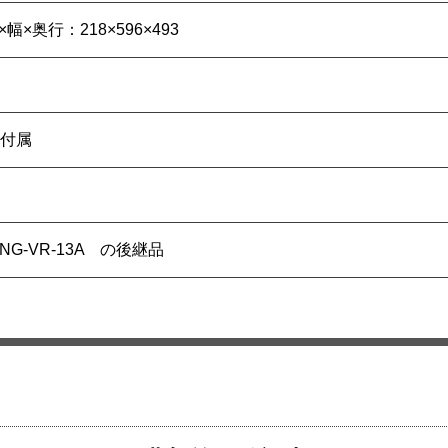
幅×奥行：218×596×493
付属
R2NG-VR-13A の後継品