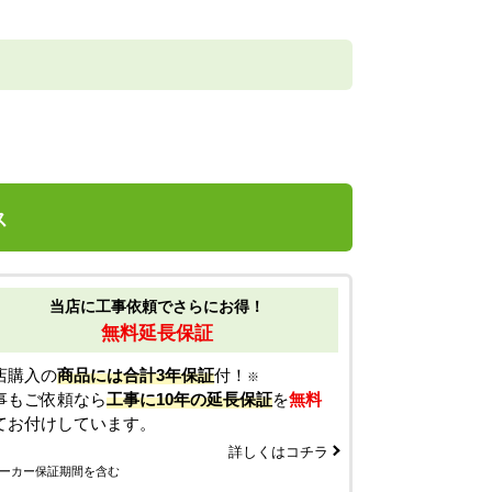
ス
当店に工事依頼でさらにお得！
無料延長保証
店購入の
商品には合計3年保証
付！
※
事もご依頼なら
工事に10年の延長保証
を
無料
てお付けしています。
詳しくはコチラ
ーカー保証期間を含む