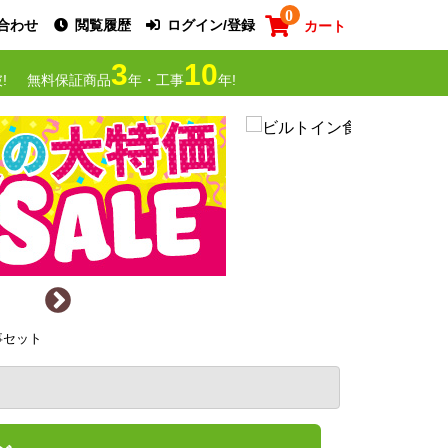
0
合わせ
閲覧履歴
ログイン/登録
カート
3
10
!
無料保証商品
年・工事
年!
工事セット