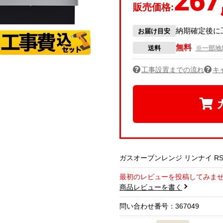
267
販売価格:
納期確定後に
お届け目安
無料
送料
※一部地
工事設置までの流れ
キ
ガスオーブンレンジ リンナイ RSR-S
最初のレビューを投稿してみま
商品レビューを書く
問い合わせ番号：367049