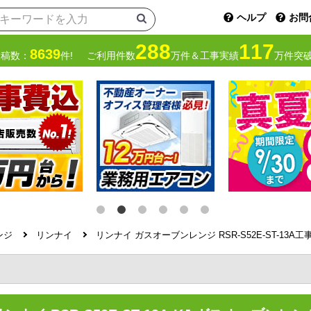
ヘルプ
お問
288
117
8639
投稿数：
件!
ご利用件数
万件＆工事実績
万件突破
ンジ
リンナイ
リンナイ ガスオーブンレンジ RSR-S52E-ST-13A