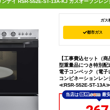
リンナイ RSR-S52E-ST-13A-KJ ガスオーブンレン
ガス
都市ガス
【工事費込セット（商
型重量品につき特別配
電子コンベック（電子
コンビネーションレンジ
≪RSR-S52E-ST-13A
当店は
最